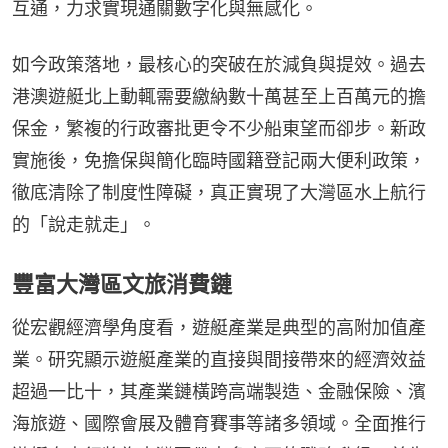
互通，力求實現通關數字化與無感化。
如今政策落地，最核心的突破在於減負與提效。過去
港澳遊艇北上動輒需要繳納數十萬甚至上百萬元的擔
保金，繁複的行政審批更令不少船東望而卻步。新政
實施後，免擔保與簡化臨時國籍登記兩大便利政策，
徹底清除了制度性障礙，真正實現了大灣區水上航行
的「說走就走」。
豐富大灣區文旅消費鏈
從宏觀經濟學角度看，遊艇產業是典型的高附加值產
業。研究顯示遊艇產業的直接與間接帶來的經濟效益
超過一比十，其產業鏈橫跨高端製造、金融保險、濱
海旅遊、國際會展及體育賽事等諸多領域。全面推行