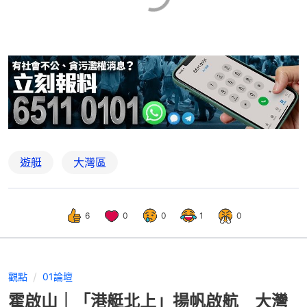
遊艇
大灣區
6
0
0
1
0
觀點
01論壇
霍啟山｜「港艇北上」揚帆啟航 大灣