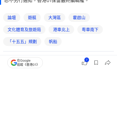
恕不另行通知。香港01保留最終編輯權。
論壇
遊艇
大灣區
霍啟山
文化體育及旅遊局
港車北上
粵車南下
「十五五」規劃
帆船
7
在Google
5
0
0
0
0
追蹤《香港01》
中國
即時中國
港澳遊艇自由行落地 可暢遊大灣區九
市 免換內地牌最長留半年