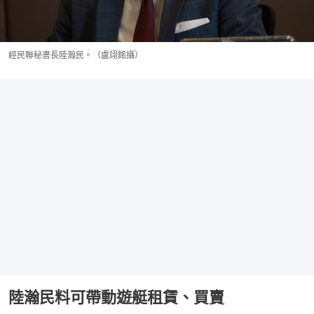
經民聯秘書長陸瀚民。（盧翊銘攝）
陸瀚民料可帶動遊艇租賃、買賣