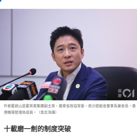
作者霍啟山是霍英東集團副主席，廣東省政協常委，南沙遊艇會董事長兼會長，香
港機場管理局成員。（袁志浩攝）
十載磨一劍的制度突破