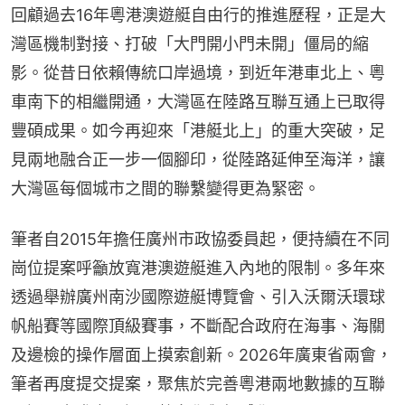
回顧過去16年粵港澳遊艇自由行的推進歷程，正是大
灣區機制對接、打破「大門開小門未開」僵局的縮
影。從昔日依賴傳統口岸過境，到近年港車北上、粵
車南下的相繼開通，大灣區在陸路互聯互通上已取得
豐碩成果。如今再迎來「港艇北上」的重大突破，足
見兩地融合正一步一個腳印，從陸路延伸至海洋，讓
大灣區每個城市之間的聯繫變得更為緊密。
筆者自2015年擔任廣州市政協委員起，便持續在不同
崗位提案呼籲放寬港澳遊艇進入內地的限制。多年來
透過舉辦廣州南沙國際遊艇博覽會、引入沃爾沃環球
帆船賽等國際頂級賽事，不斷配合政府在海事、海關
及邊檢的操作層面上摸索創新。2026年廣東省兩會，
筆者再度提交提案，聚焦於完善粵港兩地數據的互聯