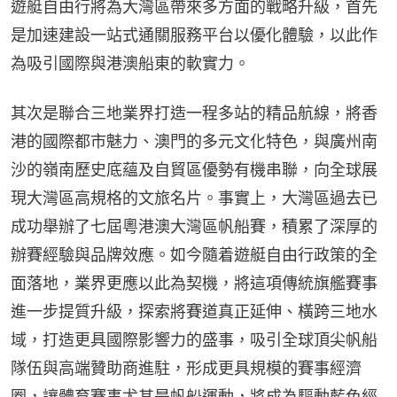
遊艇自由行將為大灣區帶來多方面的戰略升級，首先
是加速建設一站式通關服務平台以優化體驗，以此作
為吸引國際與港澳船東的軟實力。
其次是聯合三地業界打造一程多站的精品航線，將香
港的國際都市魅力、澳門的多元文化特色，與廣州南
沙的嶺南歷史底蘊及自貿區優勢有機串聯，向全球展
現大灣區高規格的文旅名片。事實上，大灣區過去已
成功舉辦了七屆粵港澳大灣區帆船賽，積累了深厚的
辦賽經驗與品牌效應。如今隨着遊艇自由行政策的全
面落地，業界更應以此為契機，將這項傳統旗艦賽事
進一步提質升級，探索將賽道真正延伸、橫跨三地水
域，打造更具國際影響力的盛事，吸引全球頂尖帆船
隊伍與高端贊助商進駐，形成更具規模的賽事經濟
圈，讓體育賽事尤其是帆船運動，將成為驅動藍色經