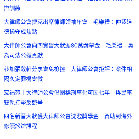
辯訓練
大律師公會捷克出席律師領袖年會 毛樂禮：仲裁道
德操守成焦點
大律師公會向四實習大狀頒80萬獎學金 毛樂禮：冀
為司法公義貢獻
參加張敬軒分享會免檢控 大律師公會拒評：案件相
隔久定罪機會微
宏福苑｜大律師公會倡圍標刑事化可囚七年 與民事
雙軌打擊反競爭
四名新晉大狀獲大律師公會沈澄獎學金 資助到海外
修讀訟辯課程