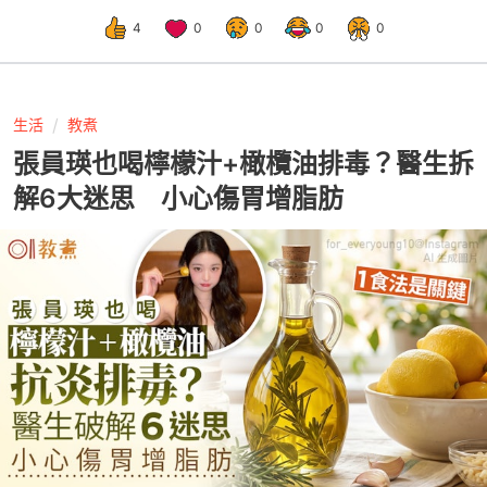
4
0
0
0
0
生活
教煮
張員瑛也喝檸檬汁+橄欖油排毒？醫生拆
解6大迷思 小心傷胃增脂肪