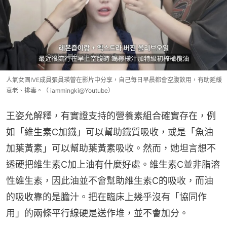
人氣女團IVE成員張員瑛曾在影片中分享，自己每日早晨都會空腹飲用，有助延緩
衰老、排毒。（ iammingki@Youtube）
王姿允解釋，有實證支持的營養素組合確實存在，例
如「維生素C加鐵」可以幫助鐵質吸收，或是「魚油
加葉黃素」可以幫助葉黃素吸收。然而，她坦言想不
透硬把維生素C加上油有什麼好處。維生素C並非脂溶
性維生素，因此油並不會幫助維生素C的吸收，而油
的吸收靠的是膽汁。把在臨床上幾乎沒有「協同作
用」的兩條平行線硬是送作堆，並不會加分。