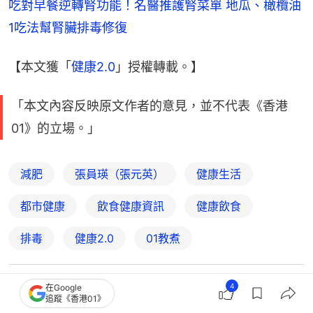
吃對早餐逆轉腎功能！名醫推護腎菜單 地瓜、橄欖油
1吃法幫腎臟排毒修復
【本文獲「
健康2.0
」授權轉載。】
「本文內容反映原文作者的意見，並不代表《香港
01》的立場。」
減肥
張員瑛（張元英）
健康生活
都市健康
飲食健康資訊
健康飲食
排毒
健康2.0
01教煮
4
在Google
2
0
0
0
0
追蹤《香港01》