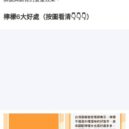
檸檬6大好處（按圖看清👇👇👇）