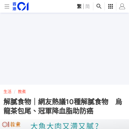
繁
|
简
生活
教煮
解膩食物｜網友熱議10種解膩食物 烏
龍茶包尾、冠軍降血脂助防癌