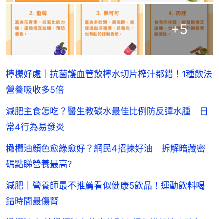
+
5
檸檬好處｜抗菌護血管飲檸水切片榨汁都錯！1種飲法
營養吸收多5倍
減肥主食怎吃？醫生教碳水最佳比例防反彈水腫 日
常4行為易發炎
橄欖油顏色愈綠愈好？網民4招揀好油 拆解暗藏密
碼點睇營養最高?
減肥｜營養師最不推薦看似健康5飲品！運動飲料喝
錯時間最傷腎