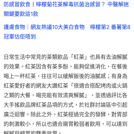
防感冒飲食丨檸檬菊花茶解毒抗菌治感冒？ 中醫解迷
關鍵要飲這1款
護膚食物｜網友熱議10大美白食物 檸檬第2 番薯第8
冠軍估佢唔到
日常生活中常見的茶類飲品「紅茶」也具有去油解膩
的效果。紅茶因含有茶多酚，能夠促進消化，在餐後
喝上一杯紅茶，往往可以緩解飯後的油膩感；有身為
紅茶愛好者的網友大讚紅茶「很適合搭配烤肉或火鍋
之類的大餐，喝完能有效清爽解膩」，並透過評比各
大手搖飲品牌紅茶品項的方式，於社群討論區中引起
廣泛迴響。除此之外，紅茶經過完全的發酵，對胃部
的刺激較小，所以也適合腸胃較弱者飲用，可以達到
解膩與顧胃的雙重效果。