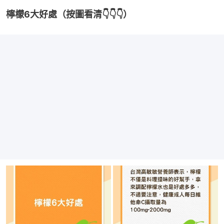
檸檬6大好處（按圖看清👇👇👇）