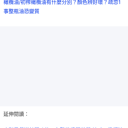
橄欖油/初榨橄欖油有什麼分別？顏色辨好壞？疏忽1
事整瓶油恐變質
延伸閱讀：