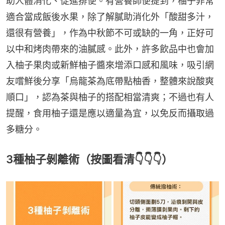
助人體消化、促進排便。有營養師便提到，柚子非常
適合當成飯後水果，除了解膩助消化外「酸甜多汁，
還很有營養」，作為中秋節不可或缺的一角，正好可
以中和烤肉帶來的油膩感。此外，許多飲品中也會加
入柚子果肉或新鮮柚子醬來增添口感和風味，吸引網
友嚐鮮後分享「烏龍茶為底帶點柚香，整體來說酸爽
順口」，認為茶與柚子的搭配相當清爽；不過也有人
提醒，食用柚子還是應以適量為宜，以免反而攝取過
多糖分。
3種柚子剝離術（按圖看清👇👇👇）