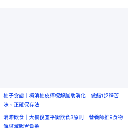
柚子食譜｜梅漬柚皮檸檬解膩助消化 做錯1步釋苦
味、正確保存法
消滯飲食｜大餐後宜平衡飲食3原則 營養師推9食物
解膩減腸胃負擔