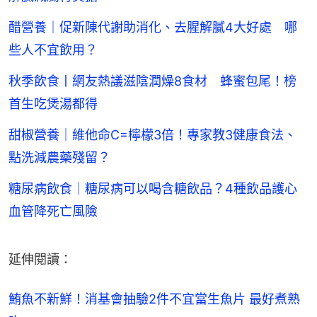
醋營養｜促新陳代謝助消化、去腥解膩4大好處 哪
些人不宜飲用？
秋季飲食丨網友熱議滋陰潤燥8食材 蜂蜜包尾！榜
首生吃煲湯都得
甜椒營養｜維他命C=檸檬3倍！專家教3健康食法、
點洗減農藥殘留？
糖尿病飲食｜糖尿病可以喝含糖飲品？4種飲品護心
血管降死亡風險
延伸閱讀：
鮪魚不新鮮！消基會抽驗2件不宜當生魚片 最好煮熟