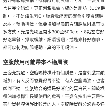
另外有報導指稱，檸檬酸可刺激膽汁分泌，王姿允直
言這完全錯誤，真正刺激膽囊收縮的是脂肪（CCK機
制），不是維生素C。膽囊收縮素的確會引發胃結腸
反射，幫助排便，但要增加早晨的胃結腸反射還有很
多方式，光是先喝溫開水300至500c.c.、8點左右好
好吃早餐、攝取纖維、細嚼慢咽，或是來杯好咖啡，
都可以刺激結腸蠕動，真的不用喝油。
空腹飲用可能帶來不適風險
王姿允提醒，空腹喝檸檬汁有個隱憂，是會刺激胃酸
增加，有人反而會覺得胃不適。有人空腹喝油，也會
感到不適，空腹適合的還是好消化的蛋白質。關於橄
欖油加檸檬汁長期使用的危害，王姿允指出主要是怕
某些胃黏膜保護比較差的人，空腹時胃酸分泌過多導