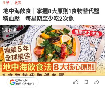
生活
教煮
地中海飲食｜掌握8大原則1食物替代鹽
穩血壓 每星期至少吃2次魚
在Google
追蹤《香港01》
撰文：
Heho健康
出版：
2026-05-10 15:02
更新：
2026-05-10 15:02