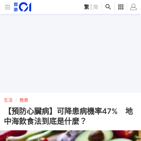
繁
|
简
生活
教煮
【預防心臟病】可降患病機率47% 地
中海飲食法到底是什麼？