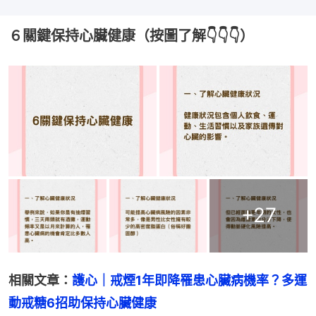
６關鍵保持心臟健康（按圖了解👇👇👇）
+
27
相關文章：
護心｜戒煙1年即降罹患心臟病機率？多運
動戒糖6招助保持心臟健康