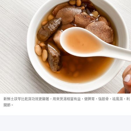
新鮮土茯苓比乾貨功效更顯著，用來煲湯相當有益，健脾胃，強筋骨，袪風濕，利
關節。