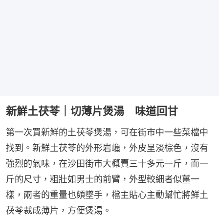
新鮮土茯苓｜切薄片煲湯 味道回甘
第一次買新鮮的土茯苓煲湯，可在街市中一些菜檔中
找到。新鮮土茯苓的外形岩巉，外皮呈淡棕色，沒有
強烈的氣味，在沙田街市大概賣三十多元一斤，而一
斤的尺寸，粗壯如男士的前臂，外型較細者似薑一
樣，兩者的重量也頗墜手，檔主貼心主動幫忙將鮮土
茯苓裁成薄片，方便煲湯。