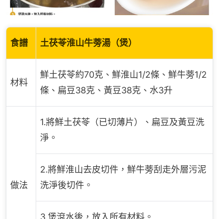
食譜
土茯苓淮山牛蒡湯（煲）
鮮土茯苓約70克、鮮淮山1/2條、鮮牛蒡1/2
材料
條、扁豆38克、黃豆38克、水3升
1.將鮮土茯苓（已切薄片）、扁豆及黃豆洗
淨。
2.將鮮淮山去皮切件，鮮牛蒡刮走外層污泥
做法
洗淨後切件。
3.煲滾水後，放入所有材料。