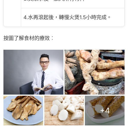
4.水再滾起後，轉慢火煲1.5小時完成。
按圖了解食材的療效︰
+
4