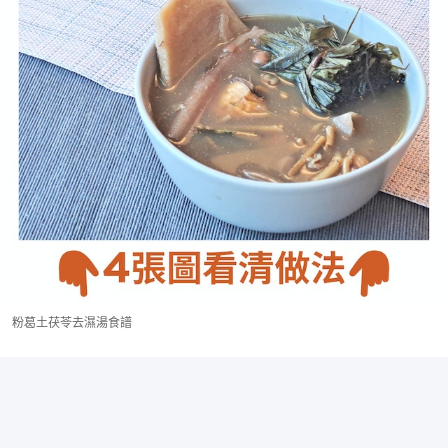
粉葛土茯苓去濕湯食譜