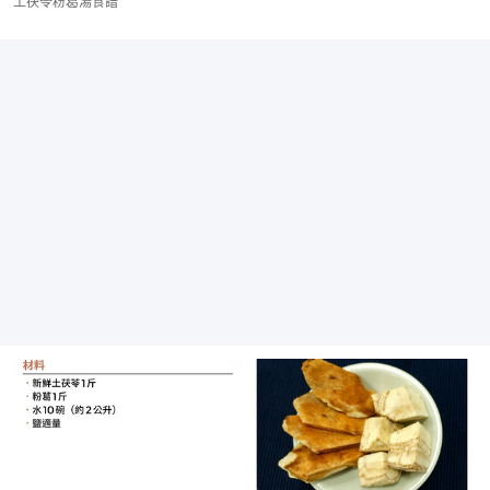
土茯苓粉葛湯食譜