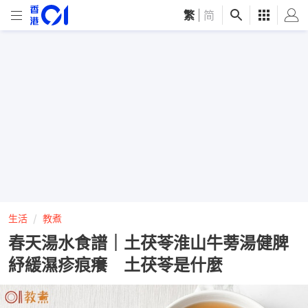
繁
|
简
生活
教煮
春天湯水食譜｜土茯苓淮山牛蒡湯健脾
紓緩濕疹痕癢 土茯苓是什麼