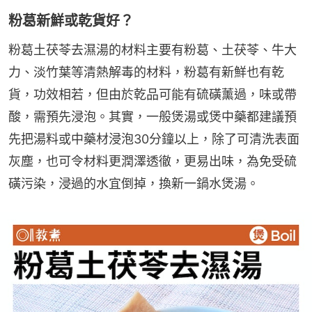
粉葛新鮮或乾貨好？
粉葛土茯苓去濕湯的材料主要有粉葛、土茯苓、牛大
力、淡竹葉等清熱解毒的材料，粉葛有新鮮也有乾
貨，功效相若，但由於乾品可能有硫磺薰過，味或帶
酸，需預先浸泡。其實，一般煲湯或煲中藥都建議預
先把湯料或中藥材浸泡30分鐘以上，除了可清洗表面
灰塵，也可令材料更潤澤透徹，更易出味，為免受硫
磺污染，浸過的水宜倒掉，換新一鍋水煲湯。