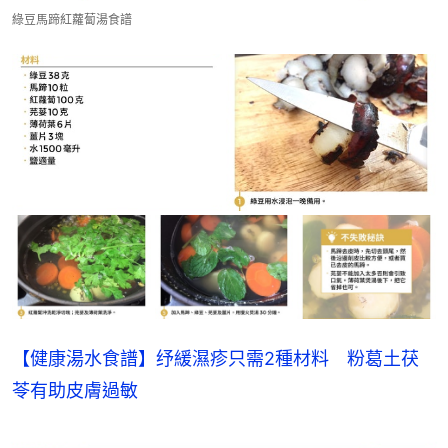
綠豆馬蹄紅蘿蔔湯食譜
【健康湯水食譜】纾緩濕疹只需2種材料　粉葛土茯
苓有助皮膚過敏