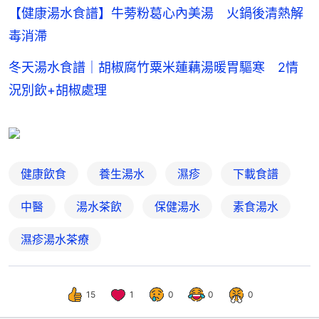
【健康湯水食譜】牛蒡粉葛心內美湯 火鍋後清熱解
毒消滯
冬天湯水食譜｜胡椒腐竹粟米蓮藕湯暖胃驅寒 2情
況別飲+胡椒處理
健康飲食
養生湯水
濕疹
下載食譜
中醫
湯水茶飲
保健湯水
素食湯水
濕疹湯水茶療
15
1
0
0
0