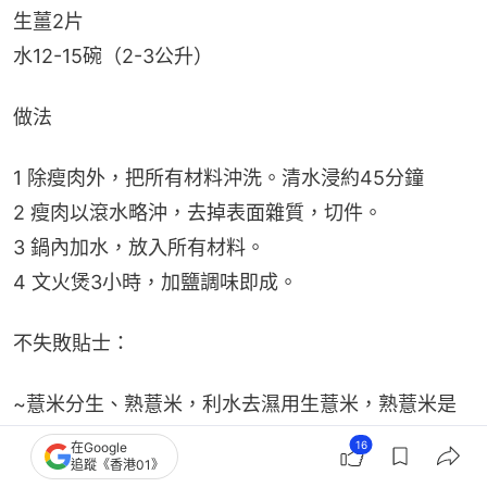
生薑2片
水12-15碗（2-3公升）
做法
1 除瘦肉外，把所有材料沖洗。清水浸約45分鐘
2 瘦肉以滾水略沖，去掉表面雜質，切件。
3 鍋內加水，放入所有材料。
4 文火煲3小時，加鹽調味即成。
不失敗貼士：
~薏米分生、熟薏米，利水去濕用生薏米，熟薏米是
指炒過的薏米，有助健脾止瀉。
16
在Google
追蹤《香港01》
~以上材料一般藥材舖有售，約$50-60足夠5人飲