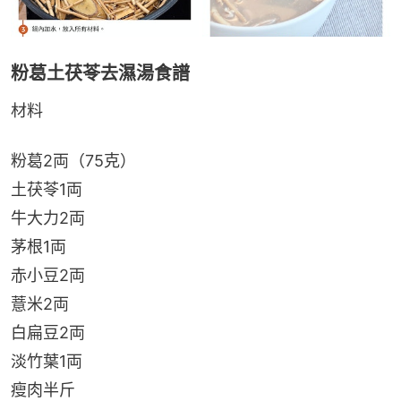
粉葛土茯苓去濕湯食譜
材料
粉葛2両（75克）
土茯苓1両
牛大力2両
茅根1両
赤小豆2両
薏米2両
白扁豆2両
淡竹葉1両
瘦肉半斤