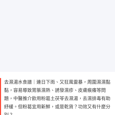
去濕湯水食譜｜連日下雨、又狂風雷暴，周圍濕濕黏
黏，容易導致胃脹濕熱、誘發濕疹、皮膚痕癢等問
題，中醫推介飲用粉葛土茯苓去濕湯，去濕排毒有助
紓緩。但粉葛宜用新鮮，或是乾貨？功效又有什麼分
別？