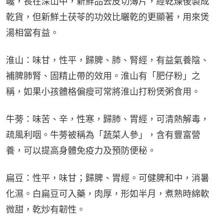
巉，長在深山中，新鮮品去皮切薄片，經乾燥後製成
乾貨，但新鮮土茯苓的功效比曬乾的更顯著，用來煲
湯相當有益。
淮山：味甘，性平，歸脾、肺、腎經，有益氣養陰、
補脾肺腎、固精止帶的效用。淮山有「肥仔粉」之
稱，如果小孩體格偏瘦可常將淮山打粉煲粥食用。
牛蒡：味苦、辛，性寒，歸肺、胃經，可清熱解毒，
疏風利咽。牛蒡被稱為「蔬菜人參」，含有豐富營
養，可以提高身體免疫力及預防便秘。
扁豆：性平，味甘；歸脾、胃經。可健脾和中，消暑
化濕。白扁豆可入藥，肉厚，形如半月，煮熟時綿軟
微甜，乾炒有韌性。