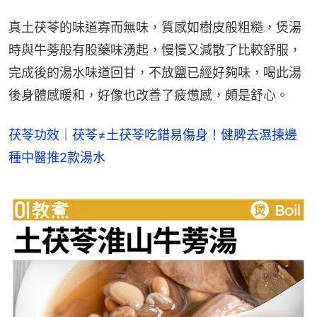
真土茯苓的味道寡而無味，質感如樹皮般粗糙，煲湯
時與牛蒡般有股藥味湧起，慢慢又減散了比較舒服，
完成後的湯水味道回甘，不放鹽已經好夠味，喝此湯
後身體感暖和，好像也改善了疲憊感，頗是舒心。
茯苓功效｜茯苓≠土茯苓吃錯易傷身！健脾去濕揀邊
種中醫推2款湯水