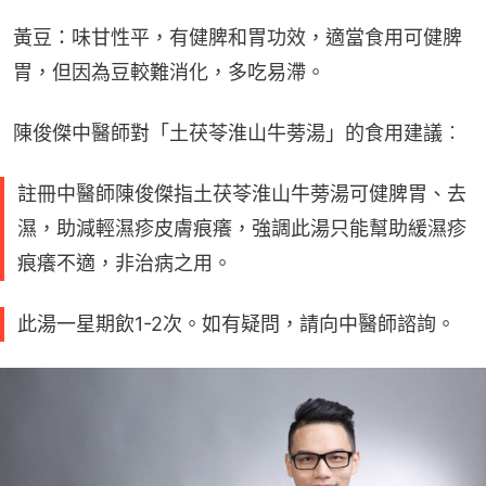
黃豆：味甘性平，有健脾和胃功效，適當食用可健脾
胃，但因為豆較難消化，多吃易滯。
陳俊傑中​醫師對「土茯苓淮山牛蒡湯​」的食用建議︰
註冊中醫師陳俊傑指土茯苓淮山牛蒡湯可健脾胃、去
濕，助減輕濕疹皮膚痕癢，強調此湯只能幫助緩濕疹
痕癢不適，非治病之用。
此湯一星期飲1-2次。如有疑問，請向中醫師諮詢。