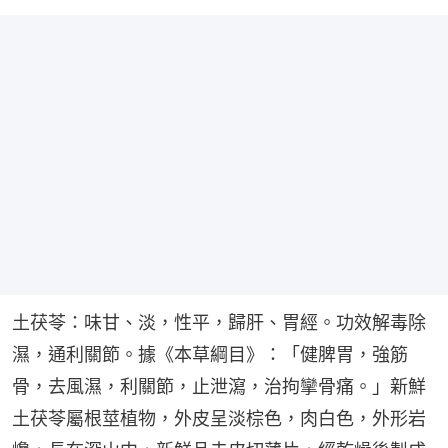
土茯苓：味甘、淡，性平，歸肝、胃經。功效解毒除
濕，通利關節。據《本草綱目》：「健脾胃，強筋
骨，去風濕，利關節，止泄瀉，治拘攣骨痛。」新鮮
土茯苓屬根莖植物，外皮呈淡棕色，肉白色，外形岩