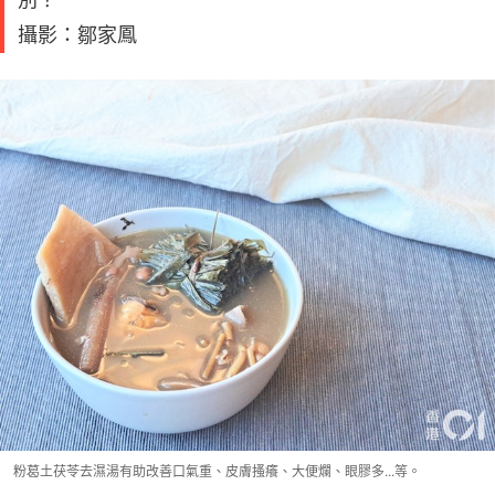
攝影：鄒家鳳
粉葛土茯苓去濕湯有助改善口氣重、皮膚搔癢、大便爛、眼膠多...等。