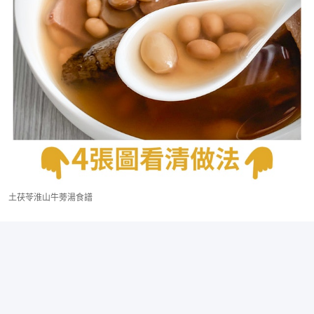
土茯苓淮山牛蒡湯食譜