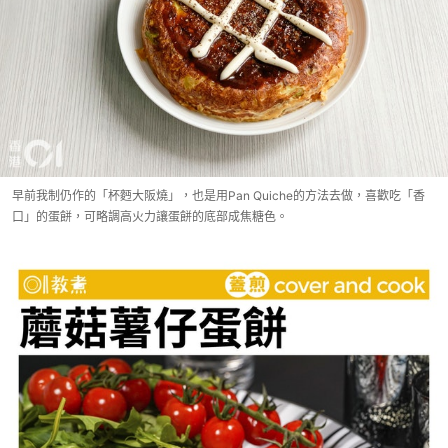
早前我制仍作的「杯麪大阪燒」，也是用Pan Quiche的方法去做，喜歡吃「香
口」的蛋餅，可略調高火力讓蛋餅的底部成焦糖色。