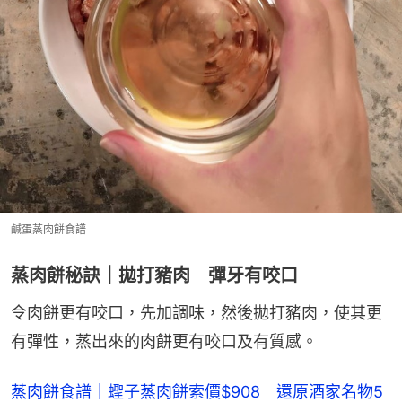
鹹蛋蒸肉餅食譜
蒸肉餅秘訣｜拋打豬肉 彈牙有咬口
令肉餅更有咬口，先加調味，然後拋打豬肉，使其更
有彈性，蒸出來的肉餅更有咬口及有質感。
蒸肉餅食譜｜蟶子蒸肉餅索價$908　還原酒家名物5