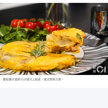
蘑菇薯仔蛋餅15分鐘可上飯桌，做法簡單方便。