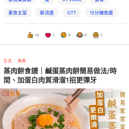
素食主菜
新活道
OTT
15分鐘食譜
13
1
0
0
1
生活
教煮
蒸肉餅食譜｜鹹蛋蒸肉餅簡易做法/時
間、加蛋白肉質滑溜1招更彈牙