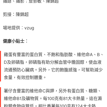
攝錄、攝影：詹郭敏、陳錦超
剪接：陳錦超
場地提供︰vzug
健康小貼士︰
雞蛋有豐富的蛋白質、不飽和脂肪酸、維他命A、B、
D及卵磷脂，卵磷脂有助分解血管中膽固醇，使血液
流通預防心臟病。另外，它的飽腹感強，可幫助減少
食量，有效控制體重。
薯仔含豐富的維他命C與鉀，另外有蛋白質、糖類、
維他命B1及礦物質。每100克有81大卡熱量，這在澱
粉類食物中算低。相比番薯每100克有124大卡熱