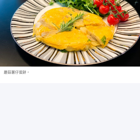
蘑菇薯仔蛋餅，