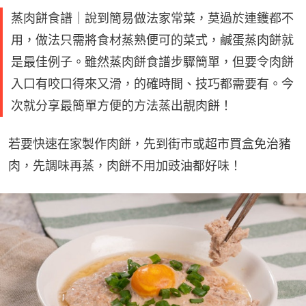
蒸肉餅食譜｜說到簡易做法家常菜，莫過於連鑊都不
用，做法只需將食材蒸熟便可的菜式，鹹蛋蒸肉餅就
是最佳例子。雖然蒸肉餅食譜步驟簡單，但要令肉餅
入口有咬口得來又滑，的確時間、技巧都需要有。今
次就分享最簡單方便的方法蒸出靚肉餅！
若要快速在家製作肉餅，先到街市或超市買盒免治豬
肉，先調味再蒸，肉餅不用加豉油都好味！