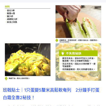
班戟貼士｜1只蛋變5釐米高鬆軟奄列 2分鐘手打蛋
白霜全靠2秘技！