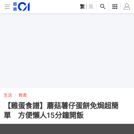
繁
|
简
生活
教煮
【雞蛋食譜】蘑菇薯仔蛋餅免焗超簡
單 方便懶人15分鐘開飯