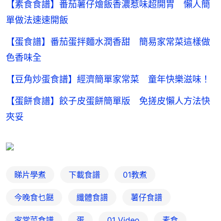
【素食食譜】番茄薯仔燴飯香濃惹味超開胃 懶人簡
單做法速速開飯
【蛋食譜】番茄蛋拌麵水潤香甜 簡易家常菜這樣做
色香味全
【豆角炒蛋食譜】經濟簡單家常菜 童年快樂滋味！
【蛋餅食譜】餃子皮蛋餅簡單版 免搓皮懶人方法快
夾妥
睇片學煮
下載食譜
01教煮
今晚食乜餸
纖體食譜
薯仔食譜
家常菜食譜
蛋
01 Video
素食