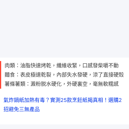
肉類：油脂快速烤乾，纖維收緊，口感發柴嚼不動
麵食：表皮極速乾裂，內部失水發硬，涼了直接硬殼
薯條薯類：澱粉脱水硬化，外硬裏空，毫無軟糯感
氣炸鍋紙加熱有毒？實測25款烹飪紙揭真相！選購2
招避免三無產品