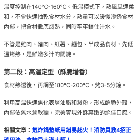
温度控制在140℃-160℃。低温模式下，熱風風速柔
和，不會快速抽乾食材水分，熱量可以緩慢滲透食材
內部，把食材徹底燜熟，同時牢牢鎖住汁水。
不管是雞肉、豬肉、紅薯、麵包、半成品食材，先低
温烤熟，是鮮嫩多汁的關鍵。
第二段：高温定型（酥脆增香）
食材熟透後，再調至180℃-200℃，烤3-5分鐘。
利用高温快速焦化表層油脂和澱粉，形成酥脆外殼，
內部依舊水潤軟糯，完美實現外酥裏嫩的絕佳口感。
相關文章：
氣炸鍋墊紙用錯易起火！消防員教4招正