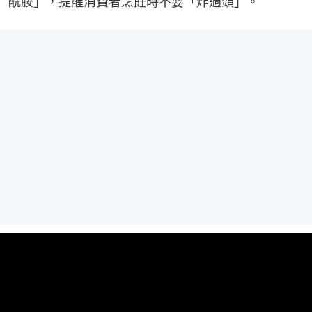
酰胺」，提醒消費者烹飪時不要「炸過頭」。