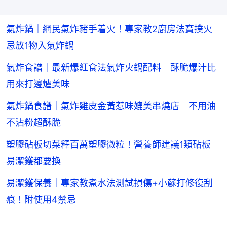
氣炸鍋｜網民氣炸豬手着火！專家教2廚房法寶撲火
忌放1物入氣炸鍋
氣炸食譜｜最新爆紅食法氣炸火鍋配料 酥脆爆汁比
用來打邊爐美味
氣炸鍋食譜｜氣炸雞皮金黃惹味媲美串燒店 不用油
不沾粉超酥脆
塑膠砧板切菜釋百萬塑膠微粒！營養師建議1類砧板
易潔鑊都要換
易潔鑊保養｜專家教煮水法測試損傷+小蘇打修復刮
痕！附使用4禁忌