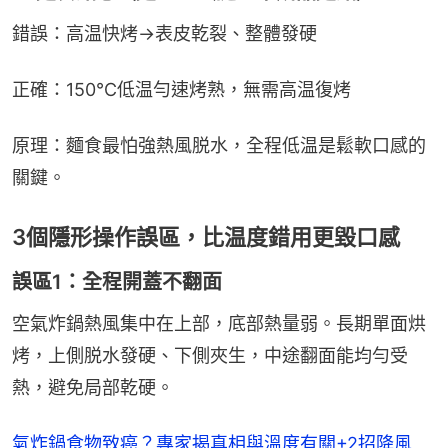
錯誤：高温快烤→表皮乾裂、整體發硬
正確：150℃低温勻速烤熟，無需高温復烤
原理：麵食最怕強熱風脱水，全程低温是鬆軟口感的
關鍵。
3個隱形操作誤區，比温度錯用更毀口感
誤區1：全程開蓋不翻面
空氣炸鍋熱風集中在上部，底部熱量弱。長期單面烘
烤，上側脱水發硬、下側夾生，中途翻面能均勻受
熱，避免局部乾硬。
氣炸鍋食物致癌？專家揭真相與溫度有關+2招降風