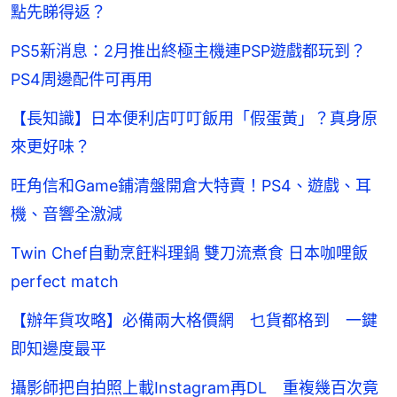
點先睇得返？
PS5新消息：2月推出終極主機連PSP遊戲都玩到？
PS4周邊配件可再用
【長知識】日本便利店叮叮飯用「假蛋黃」？真身原
來更好味？
旺角信和Game鋪清盤開倉大特賣！PS4、遊戲、耳
機、音響全激減
Twin Chef自動烹飪料理鍋 雙刀流煮食 日本咖哩飯
perfect match
【辦年貨攻略】必備兩大格價網 乜貨都格到 一鍵
即知邊度最平
攝影師把自拍照上載Instagram再DL 重複幾百次竟