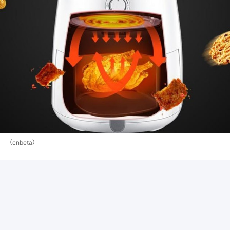
（cnbeta）