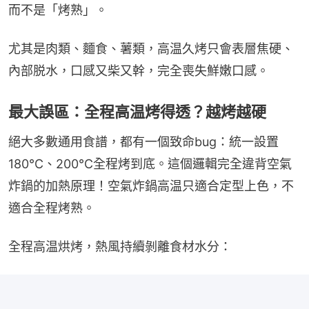
而不是「烤熟」。
尤其是肉類、麵食、薯類，高温久烤只會表層焦硬、
內部脱水，口感又柴又幹，完全喪失鮮嫩口感。
最大誤區：全程高温烤得透？越烤越硬
絕大多數通用食譜，都有一個致命bug：統一設置
180℃、200℃全程烤到底。這個邏輯完全違背空氣
炸鍋的加熱原理！空氣炸鍋高温只適合定型上色，不
適合全程烤熟。
全程高温烘烤，熱風持續剝離食材水分：