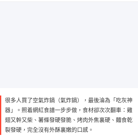
很多人買了空氣炸鍋（氣炸鍋），最後淪為「吃灰神
器」。照着網紅食譜一步步做，食材卻次次翻車：雞
翅又幹又柴、薯條發硬發脆、烤肉外焦裏硬、麵食乾
裂發硬，完全沒有外酥裏嫩的口感。