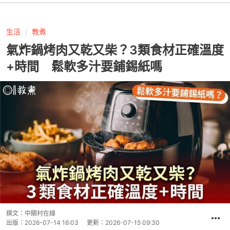
生活
教煮
氣炸鍋烤肉又乾又柴？3類食材正確溫度
+時間 鬆軟多汁要鋪錫紙嗎
撰文：
中關村在線
出版：
2026-07-14 16:03
更新：
2026-07-15 09:30