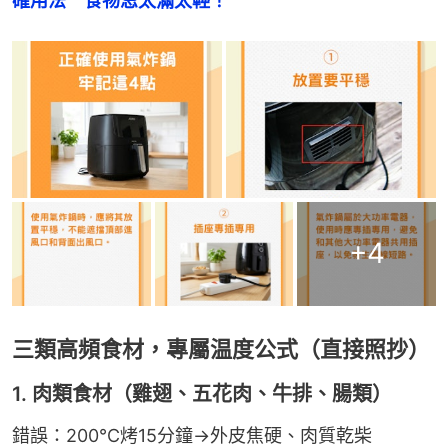
確用法　食物忌太滿太輕！
+
4
三類高頻食材，專屬温度公式（直接照抄）
1. 肉類食材（雞翅、五花肉、牛排、腸類）
錯誤：200℃烤15分鐘→外皮焦硬、肉質乾柴