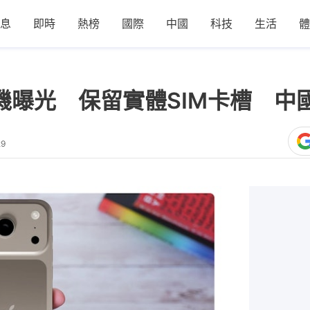
息
即時
熱榜
國際
中國
科技
生活
體
ro工程機曝光 保留實體SIM卡槽 
29