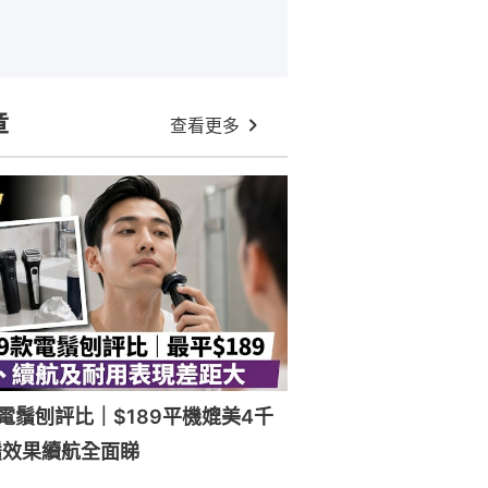
章
查看更多
電鬚刨評比｜$189平機媲美4千
鬚效果續航全面睇