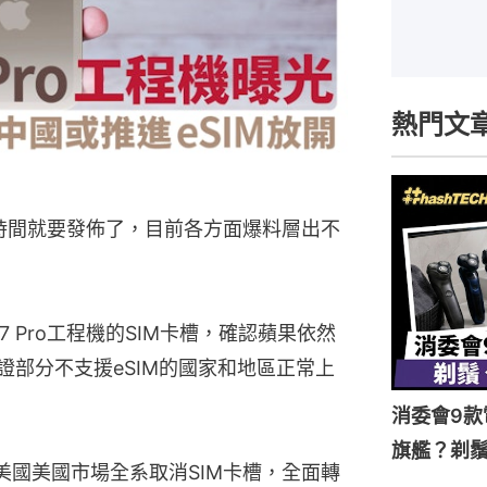
熱門文
月的時間就要發佈了，目前各方面爆料層出不
e 17 Pro工程機的SIM卡槽，確認蘋果依然
證部分不支援eSIM的國家和地區正常上
消委會9款
旗艦？剃
始在美國美國市場全系取消SIM卡槽，全面轉