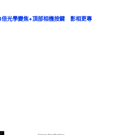
新爆料　8倍光學變焦+頂部相機按鍵　影相更專