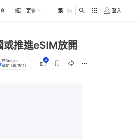
育
經濟
更多
01深圳
繁
觀點
|
简
健康
好食玩飛
登入
女
中國或推進eSIM放開
4
在Google
追蹤《香港01》