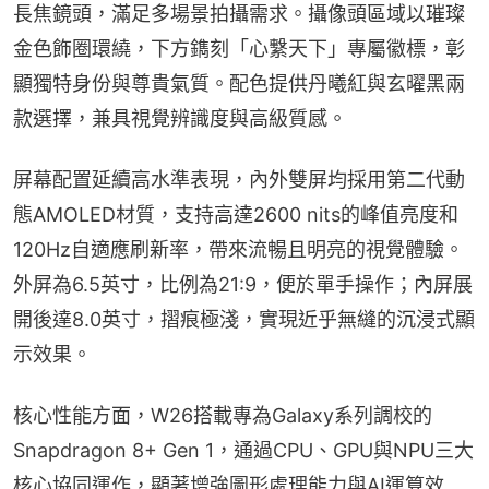
長焦鏡頭，滿足多場景拍攝需求。攝像頭區域以璀璨
金色飾圈環繞，下方鐫刻「心繫天下」專屬徽標，彰
顯獨特身份與尊貴氣質。配色提供丹曦紅與玄曜黑兩
款選擇，兼具視覺辨識度與高級質感。
屏幕配置延續高水準表現，內外雙屏均採用第二代動
態AMOLED材質，支持高達2600 nits的峰值亮度和
120Hz自適應刷新率，帶來流暢且明亮的視覺體驗。
外屏為6.5英寸，比例為21:9，便於單手操作；內屏展
開後達8.0英寸，摺痕極淺，實現近乎無縫的沉浸式顯
示效果。
核心性能方面，W26搭載專為Galaxy系列調校的
Snapdragon 8+ Gen 1，通過CPU、GPU與NPU三大
核心協同運作，顯著增強圖形處理能力與AI運算效