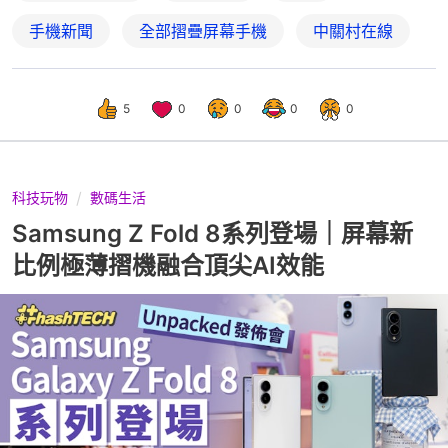
手機新聞
全部摺疊屏幕手機
中關村在線
5
0
0
0
0
科技玩物
數碼生活
Samsung Z Fold 8系列登場｜屏幕新
比例極薄摺機融合頂尖AI效能