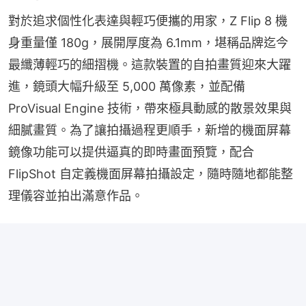
對於追求個性化表達與輕巧便攜的用家，Z Flip 8 機
身重量僅 180g，展開厚度為 6.1mm，堪稱品牌迄今
最纖薄輕巧的細摺機。這款裝置的自拍畫質迎來大躍
進，鏡頭大幅升級至 5,000 萬像素，並配備 
ProVisual Engine 技術，帶來極具動感的散景效果與
細膩畫質。為了讓拍攝過程更順手，新增的機面屏幕
鏡像功能可以提供逼真的即時畫面預覽，配合 
FlipShot 自定義機面屏幕拍攝設定，隨時隨地都能整
理儀容並拍出滿意作品。