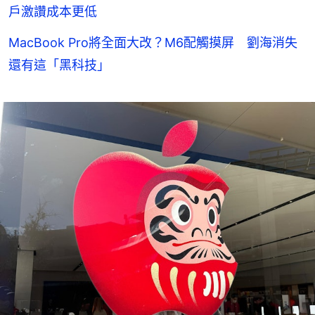
戶激讚成本更低
MacBook Pro將全面大改？M6配觸摸屏 劉海消失
還有這「黑科技」