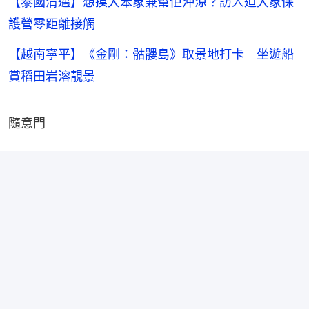
【泰國清邁】想摸大笨象兼幫佢沖涼？訪人道大象保
護營零距離接觸
【越南寧平】《金剛：骷髏島》取景地打卡 坐遊船
賞稻田岩溶靚景
隨意門