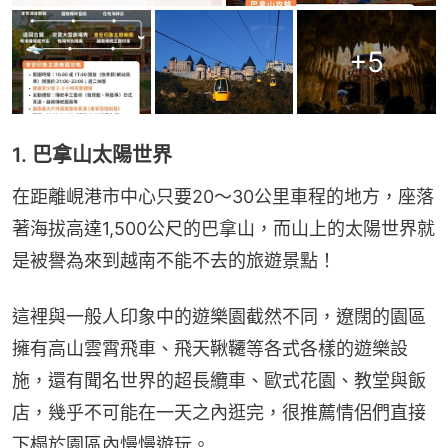
+
5
1. 巴拿山太陽世界
在距離峴港市中心只要20～30公里車程的地方，座落
著海拔高達1,500公尺的巴拿山，而山上的太陽世界就
是被譽為來到越南不能不去的旅遊景點！
這裡與一般人印象中的遊樂園截然不同，遼闊的園區
擁有高山雲霄飛車、飛天鞦韆等各式各樣的遊樂設
施，還有聞名世界的超長纜車、歐式花園、教堂與飯
店，幾乎不可能在一天之內逛完，很推薦情侶們直接
下榻於園區內慢慢遊玩。