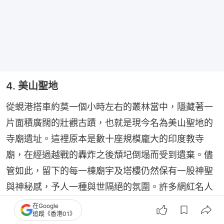
4. 美山聖地
從蜆港搭車約莫一個小時左右的叢林當中，隱藏著一
片面積廣闊的壯觀古蹟，也就是現今名為美山聖地的
寺廟遺址。這裡原本是數十座規模龐大的印度教寺
廟，在經過越戰的轟炸之後頹圮倒塌而受到遺棄。儘
管如此，留下的每一棟廟宇及塔樓仍然保有一股神聖
與神秘感，予人一種與世隔絕的氛圍。許多網紅名人
都會專程來此取景，拍出令人印象深刻的照片。
在Google
追蹤《香港01》