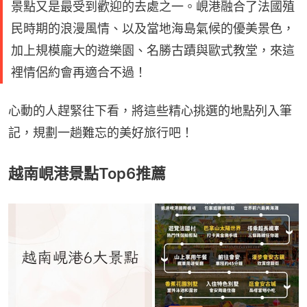
景點又是最受到歡迎的去處之一。峴港融合了法國殖
民時期的浪漫風情、以及當地海島氣候的優美景色，
加上規模龐大的遊樂園、名勝古蹟與歐式教堂，來這
裡情侶約會再適合不過！
心動的人趕緊往下看，將這些精心挑選的地點列入筆
記，規劃一趟難忘的美好旅行吧！
越南峴港景點Top6推薦