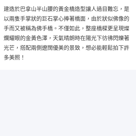
建造於巴拿山半山腰的黃金橋造型讓人過目難忘，是
以兩隻手掌狀的巨石掌心捧著橋面，由於狀似佛像的
手而又被稱為佛手橋。不僅如此，整座橋樑更呈現燦
爛耀眼的金黃色澤，天氣晴朗時在陽光下彷彿閃爍著
光芒，搭配兩側遼闊優美的景致，想必能輕鬆拍下許
多美照！