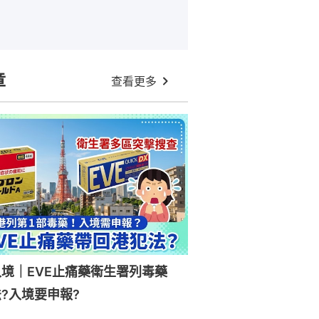
章
查看更多
入境｜EVE止痛藥衛生署列毒藥
?入境要申報?