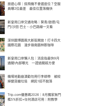
旅遊心得｜搭飛機不會選座位？空服
員曝2位最差 最佳位置落機快
新皇崗口岸交通攻略｜葵青/啟德/屯
門/沙田 巴士、小巴路線一文看
深圳園博園兩大新區開放！打卡四大
國際花園 漫步嶺南園林歎咖啡
新皇崗口岸懶人包｜消息指最快9月
通關!內部曝光 一證過關超方便
機場地勤崩潰勸勿用行李綁帶 被絞
掉變貨艙垃圾 網民1招不脫落
Trip.com優惠碼2026｜8月獨家無門
檻5%折扣+任何酒店可用｜附教學