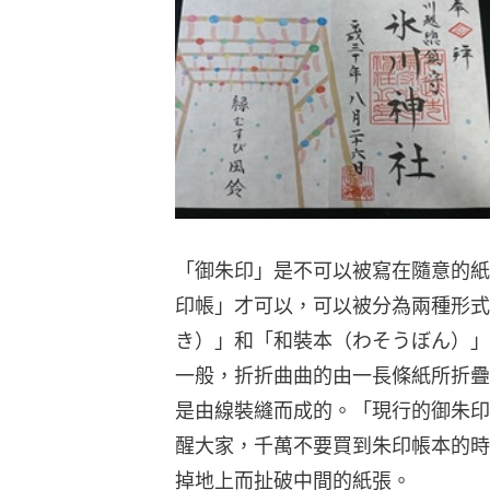
「御朱印」是不可以被寫在隨意的紙
印帳」才可以，可以被分為兩種形式
き）」和「和裝本（わそうぼん）」
一般，折折曲曲的由一長條紙所折疊
是由線裝縫而成的。「現行的御朱印
醒大家，千萬不要買到朱印帳本的時
掉地上而扯破中間的紙張。