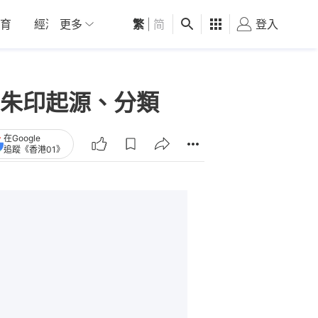
育
經濟
更多
01深圳
繁
觀點
|
简
健康
好食玩飛
登入
女
朱印起源、分類
在Google
追蹤《香港01》