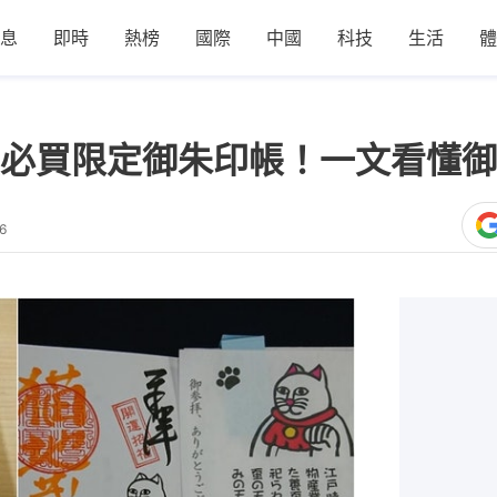
息
即時
熱榜
國際
中國
科技
生活
體
必買限定御朱印帳！一文看懂御
6