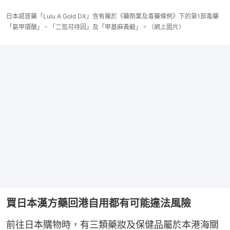
日本感冒藥「Lulu A Gold DX」含有屬於《藥劑業及毒藥條例》下的第1部毒藥
「氨甲環酸」、「二氫可待因」及「甲基麻黃鹼」。（網上圖片）
買日本漢方藥回港自用都有可能違法風險
前往日本購物時，有三類藥妝及保健品屬於本港海關