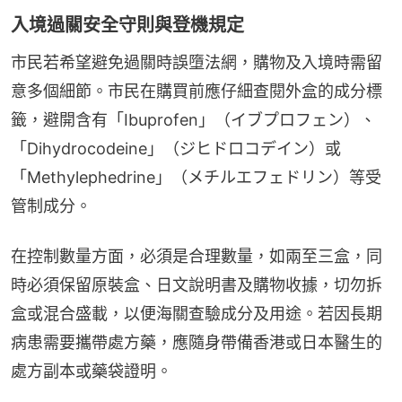
入境過關安全守則與登機規定
市民若希望避免過關時誤墮法網，購物及入境時需留
意多個細節。市民在購買前應仔細查閱外盒的成分標
籤，避開含有「Ibuprofen」（イブプロフェン）、
「Dihydrocodeine」（ジヒドロコデイン）或
「Methylephedrine」（メチルエフェドリン）等受
管制成分。
在控制數量方面，必須是合理數量，如兩至三盒，同
時必須保留原裝盒、日文說明書及購物收據，切勿拆
盒或混合盛載，以便海關查驗成分及用途。若因長期
病患需要攜帶處方藥，應隨身帶備香港或日本醫生的
處方副本或藥袋證明。