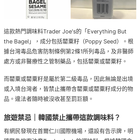
這款熱門調味料Trader Joe's的「Everything But 
the Bagel」，成分包括罌粟籽（Poppy Seed）。根
據台灣毒品危害防制條例第2條1所列毒品，及非醫師
處方或非醫療性之管制藥品，包括罌粟或罌粟籽。
而罌粟或罌粟籽是屬於第二級毒品，因此無論是出境
或入境台灣者，皆禁止攜帶含罌粟或罌粟籽成分的物
品。違法者隨時被沒收甚至罰巨額。
旅遊禁忌｜韓國禁止攜帶這款調味料？
有網民發現在首爾仁川國際機場，還設有告示牌，明