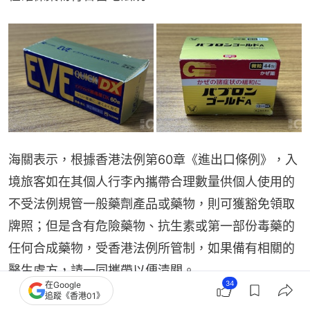
海關表示，根據香港法例第60章《進出口條例》，入
境旅客如在其個人行李內攜帶合理數量供個人使用的
不受法例規管一般藥劑產品或藥物，則可獲豁免領取
牌照；但是含有危險藥物、抗生素或第一部份毒藥的
任何合成藥物，受香港法例所管制，如果備有相關的
醫生處方，請一同攜帶以便清關。
34
在Google
追蹤《香港01》
海關表示，如旅客在入境時未能就攜帶的禁運/受管製