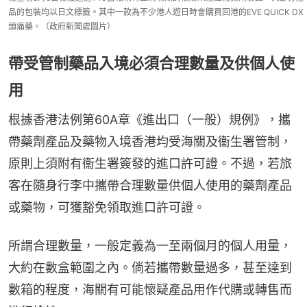
品的包裝均以日文標籤。其中一款為不少港人遊日時會購買回港的EVE QUICK DX
頭痛藥。（政府新聞處圖片）
帶受管制藥品入境必須合理數量及供個人使
用
根據香港法例第60A章《進出口（一般）規例》，攜
帶藥劑產品及藥物入境香港均受海關及衞生署管制，
原則上須附有衞生署簽發的進口許可證。不過，若旅
客在隨身行李中攜帶合理數量供個人使用的藥劑產品
或藥物，可獲豁免領取進口許可證。
所謂合理數量，一般定義為一至兩個月的個人用量，
大約在數盒範圍之內。倘若攜帶數量過多，甚至達到
數箱的程度，海關有可能懷疑產品用作代購或轉售而