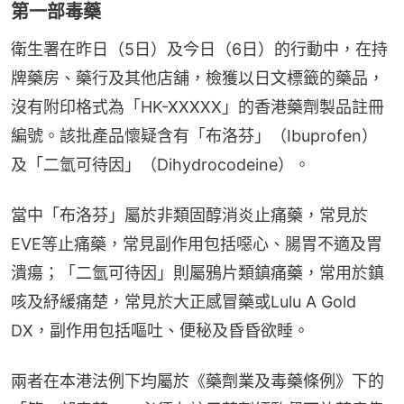
第一部毒藥
衛生署在昨日（5日）及今日（6日）的行動中，在持
牌藥房、藥行及其他店舖，檢獲以日文標籤的藥品，
沒有附印格式為「HK-XXXXX」的香港藥劑製品註冊
編號。該批產品懷疑含有「布洛芬」（Ibuprofen）
及「二氫可待因」（Dihydrocodeine）。
當中「布洛芬」屬於非類固醇消炎止痛藥，常見於
EVE等止痛藥，常見副作用包括噁心、腸胃不適及胃
潰瘍；「二氫可待因」則屬鴉片類鎮痛藥，常用於鎮
咳及紓緩痛楚，常見於大正感冒藥或Lulu A Gold 
DX，副作用包括嘔吐、便秘及昏昏欲睡。
兩者在本港法例下均屬於《藥劑業及毒藥條例》下的