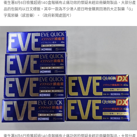
衞生署8月6日檢獲超過140盒報稱有止痛功效的懷疑未經註冊藥劑製品，大部分產
品的包裝均以日文標籤。其中一款為不少港人遊日時會購買回港的大正製藥「G」
字風邪藥（感冒藥）。（政府新聞處圖片）
衞生署8月6日檢獲超過140盒報稱有止痛功效的懷疑未經註冊藥劑製品，大部分產