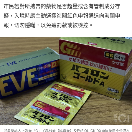
市民若對所攜帶的藥物是否超量或含有管制成分存
疑，入境時應主動選擇海關紅色申報通道向海關申
報，切勿隱瞞，以免遭罰款或被檢控。
涉事藥品大正製藥「G」字風邪藥（感冒藥）及EVE QUICK DX頭痛藥是不少港人