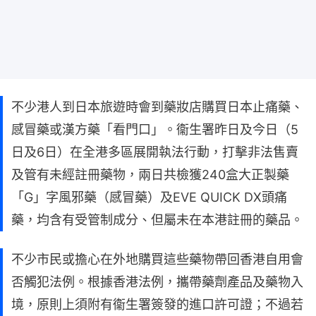
不少港人到日本旅遊時會到藥妝店購買日本止痛藥、
感冒藥或漢方藥「看門口」。衞生署昨日及今日（5
日及6日）在全港多區展開執法行動，打擊非法售賣
及管有未經註冊藥物，兩日共檢獲240盒大正製藥
「G」字風邪藥（感冒藥）及EVE QUICK DX頭痛
藥，均含有受管制成分、但屬未在本港註冊的藥品。
不少市民或擔心在外地購買這些藥物帶回香港自用會
否觸犯法例。根據香港法例，攜帶藥劑產品及藥物入
境，原則上須附有衞生署簽發的進口許可證；不過若