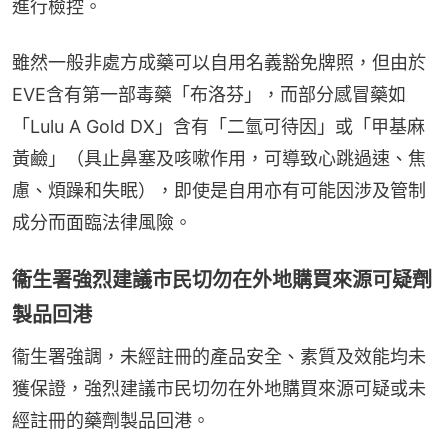
進行檢控。
雖然一般非處方成藥可以自用名義豁免牌照，但由於
EVE含有第一部毒藥「布洛芬」，而部分感冒藥如
「Lulu A Gold DX」含有「二氫可待因」或「甲基麻
黃鹼」（具止鼻塞及咳嗽作用，可導致心跳過速、焦
慮、煩躁和失眠），即使是自用亦有可能因涉及管制
成分而面臨法律風險。
衞生署強烈建議市民切勿在外地購買來源可疑劑
製品回港
衞生署強調，未經註冊的產品安全、素質及效能均未
獲保證，強烈建議市民切勿在外地購買來源可疑或未
經註冊的藥劑製品回港。