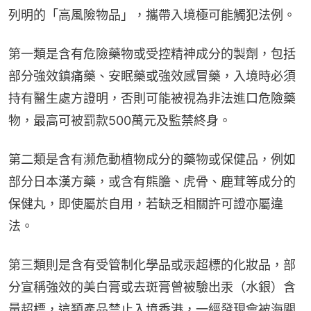
列明的「高風險物品」，攜帶入境極可能觸犯法例。
第一類是含有危險藥物或受控精神成分的製劑，包括
部分強效鎮痛藥、安眠藥或強效感冒藥，入境時必須
持有醫生處方證明，否則可能被視為非法進口危險藥
物，最高可被罰款500萬元及監禁終身。
第二類是含有瀕危動植物成分的藥物或保健品，例如
部分日本漢方藥，或含有熊膽、虎骨、鹿茸等成分的
保健丸，即使屬於自用，若缺乏相關許可證亦屬違
法。
第三類則是含有受管制化學品或汞超標的化妝品，部
分宣稱強效的美白膏或去斑膏曾被驗出汞（水銀）含
量超標，這類產品禁止入境香港，一經發現會被海關