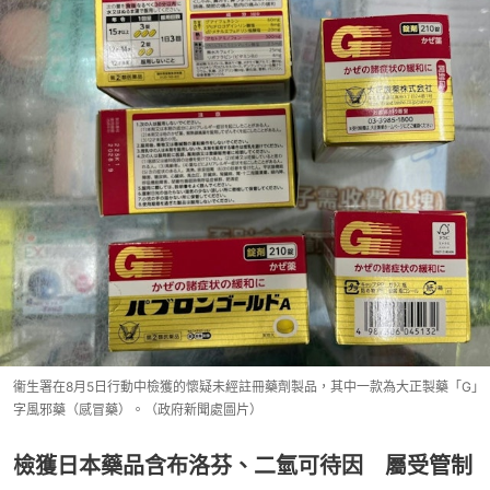
衞生署在8月5日行動中檢獲的懷疑未經註冊藥劑製品，其中一款為大正製藥「G」
字風邪藥（感冒藥）。（政府新聞處圖片）
檢獲日本藥品含布洛芬、二氫可待因 屬受管制