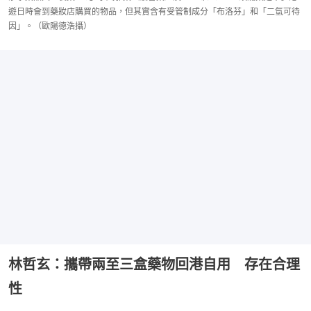
遊日時會到藥妝店購買的物品，但其實含有受管制成分「布洛芬」和「二氫可待
因」。（歐陽德浩攝）
林哲玄：攜帶兩至三盒藥物回港自用 存在合理
性