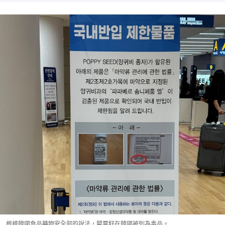
根據韓國食品藥物安全部的說法，罌粟籽在韓國被列為毒品。