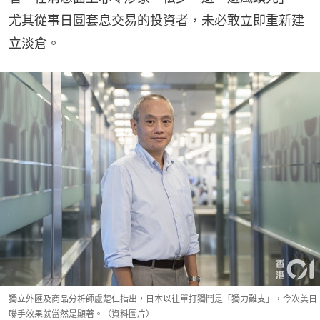
尤其從事日圓套息交易的投資者，未必敢立即重新建
立淡倉。
獨立外匯及商品分析師盧楚仁指出，日本以往單打獨鬥是「獨力難支」，今次美日
聯手效果就當然是顯著。（資料圖片）