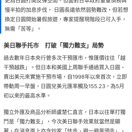
更為日圓打開反彈空間。但面對日本政府重重債務與
慢半拍的加息步伐， 日圓長遠依然弱勢難改，但若想
換定日圓開始暑假旅遊，專家提醒現階段已可入手，
無需「苦等」。
美日聯手托市 打破「獨力難支」局勢
過去數年日本央行曾多次干預匯市，惟匯價往往「越
干預越跌」。但日本和美國上周聯手通過買入日圓、
賣出美元來實施干預市場，自1998年以來首次，立即
帶動周一早盤，日圓兌美元匯率觸及155.23，為5月
初以來的最高水準。
獨立外匯及商品分析師盧楚仁直言，日本以往單打獨
鬥是「獨力難支」，今次美日聯手效果就當然是顯
著，在消息面上亦令炒家「怯步、避一避風頭先」，