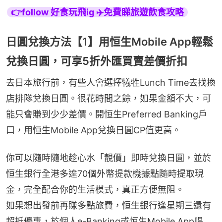
👉follow 好食玩飛ig ✈️免費睇旅遊飲食攻略
日圓兌換方法【1】用恒生Mobile App輕鬆
兌換日圓，可享5折外匯買賣差價折扣
去日本旅行前，有些人會選擇犧牲Lunch Time去找換
店排隊兌換日圓。很花時間之餘，如果金額不大，可
能只會賺到少少差價。開恒生Preferred Banking戶
口，用恒生Mobile App兌換日圓CP值更高。
你可以隨時隨地趁心水「靚價」即時兌換日圓，並於
恒生銀行全港多達70個外幣提款機據點隨時提取現
金，完全配合你的生活模式，真正方便無阻。
如果想出發前再賺多點旅費，恒生銀行逢星期三還有
超抵優惠，於個人e-Banking或恒生Mobile App唱