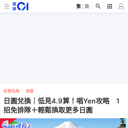
繁
|
简
好食玩飛
旅遊
日圓兌換｜低見4.9算！唱Yen攻略 1
招免排隊＋輕鬆換取更多日圓