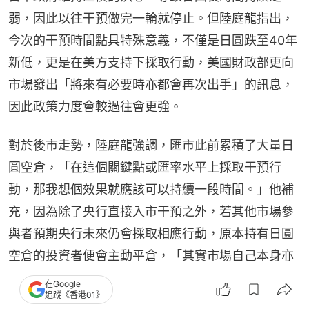
弱，因此以往干預做完一輪就停止。但陸庭龍指出，
今次的干預時間點具特殊意義，不僅是日圓跌至40年
新低，更是在美方支持下採取行動，美國財政部更向
市場發出「將來有必要時亦都會再次出手」的訊息，
因此政策力度會較過往會更強。
對於後市走勢，陸庭龍強調，匯市此前累積了大量日
圓空倉，「在這個關鍵點或匯率水平上採取干預行
動，那我想個效果就應該可以持續一段時間。」他補
充，因為除了央行直接入市干預之外，若其他市場參
與者預期央行未來仍會採取相應行動，原本持有日圓
空倉的投資者便會主動平倉，「其實市場自己本身亦
都會有個推動作用，令到其他一些沽空了日圓的人，
在Google
追蹤《香港01》
如果他的倉位比較差或者個成本比較高的，他們好快