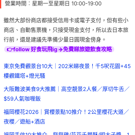
營業時間︰星期一至星期日 10:00-19:00
雖然大部份商店都接受信用卡或電子支付，但有些小
商店、自動售票機，只接受現金支付，所以去日本旅
行前，還是建議先準備少量日圓現金傍身。
👉follow 好食玩飛ig ✈️免費睇旅遊飲食攻略
東京免費觀景台10大｜202米睇夜景！千5呎花園+45
樓觀鐵塔+燈光騷
大阪難波美食9大推薦｜高空靚景2人餐／厚切牛舌／
$59人氣咖喱飯
福岡櫻花2026｜賞櫻景點10推介！2公里櫻花大道／
夜櫻／遊船+酒店
福岡手信10大推介 努努雞/花花千層酥/明太子醬 1