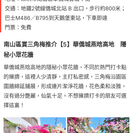
交通：地鐵2號線僑城北站 B 出口，步行約800米；
巴士M486／B795到天鵝堡東站，下車即達
門票：免費
南山區賞三角梅推介【5】華僑城燕晗高地 隱
秘小眾花牆
華僑城燕晗高地的隱秘小眾花牆，不同於熱門打卡點
的擁擠，這裡人少清靜，主打私密感，三角梅沿園區
圍牆綿延鋪展，形成連片潔淨花牆，花色柔和淡雅，
沒有過分艷麗，仙氣十足。不想擁擠打卡的朋友可選
擇這裏！