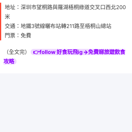
地址：深圳市望桐路與羅湖梧桐綠道交叉口西北200
米
交通：地鐵3號線曬布站轉211路至梧桐山總站
門票：免費
（全文完）
👉follow 好食玩飛ig ✈️免費睇旅遊飲食
攻略