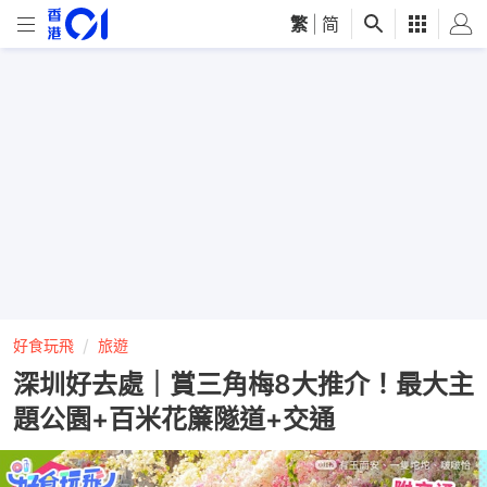
繁
|
简
好食玩飛
旅遊
深圳好去處｜賞三角梅8大推介！最大主
題公園+百米花簾隧道+交通