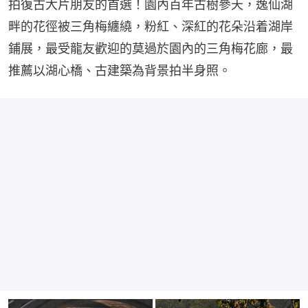
拍復古大片朋友的首選！園內百年古樹參天，逸仙湖
畔的花徑被三角梅纏繞，粉紅、深紅的花朵沿着湖岸
鋪展，最受龍友歡迎的莫過於園內的三角梅花廊，最
推薦以湖心橋、古建築為背景拍半身照。