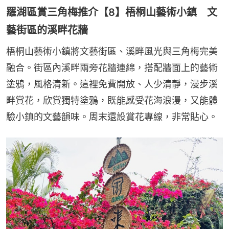
羅湖區賞三角梅推介【8】梧桐山藝術小鎮 文
藝街區的溪畔花牆
梧桐山藝術小鎮將文藝街區、溪畔風光與三角梅完美
融合。街區內溪畔兩旁花牆連綿，搭配牆面上的藝術
塗鴉，風格清新。這裡免費開放、人少清靜，漫步溪
畔賞花，欣賞獨特塗鴉，既能感受花海浪漫，又能體
驗小鎮的文藝韻味。周末還設賞花專線，非常貼心。