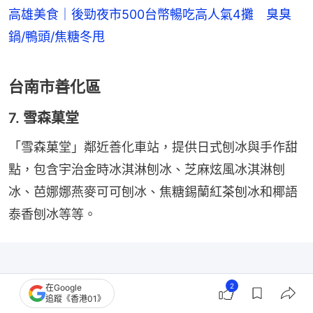
高雄美食｜後勁夜市500台幣暢吃高人氣4攤 臭臭
鍋/鴨頭/焦糖冬甩
台南市善化區
7. 雪森菓堂
「雪森菓堂」鄰近善化車站，提供日式刨冰與手作甜
點，包含宇治金時冰淇淋刨冰、芝麻炫風冰淇淋刨
冰、芭娜娜燕麥可可刨冰、焦糖錫蘭紅茶刨冰和椰語
泰香刨冰等等。
2
在Google
追蹤《香港01》