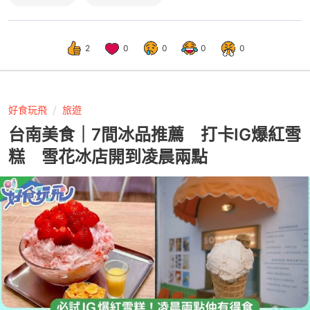
2
0
0
0
0
好食玩飛
旅遊
台南美食｜7間冰品推薦 打卡IG爆紅雪
糕 雪花冰店開到凌晨兩點