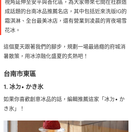
視角延伸至安平與善化區，為大家帶來七間在社群造
成話題的台南冰品推薦名店，其中包括近來洗版IG的
霜淇淋、全台最美冰店，還有營業到凌晨的宵夜場雪
花冰。
這個夏天跟著我們的腳步，規劃一場最過癮的府城消
暑散策，用冰涼融化盛夏的炙熱吧！
台南市東區
1. 冰ㄉ• かき氷
如果你喜歡創意冰品的話，編輯推薦這家「冰ㄉ• か
き氷」！