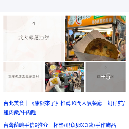
+
5
台北美食｜《康熙來了》推薦10間人氣餐廳 蚵仔煎/
雞肉飯/牛肉麵
台灣蘭嶼手信9推介 杯墊/飛魚卵XO醬/手作飾品