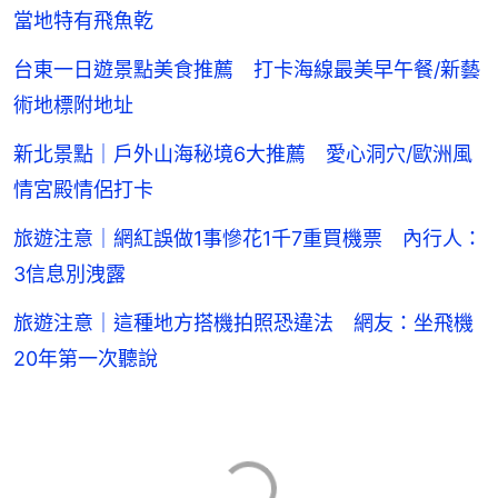
當地特有飛魚乾
台東一日遊景點美食推薦 打卡海線最美早午餐/新藝
術地標附地址
新北景點｜戶外山海秘境6大推薦 愛心洞穴/歐洲風
情宮殿情侶打卡
旅遊注意｜網紅誤做1事慘花1千7重買機票 內行人：
3信息別洩露
旅遊注意｜這種地方搭機拍照恐違法 網友：坐飛機
20年第一次聽說