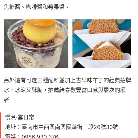
焦糖醬、咖啡醬和莓果醬。
另外還有可選三種配料並加上古早味布丁的經典招牌
冰，冰涼又酥脆，推薦給喜歡豐富口感與層次的讀
者！
慢煮·雲日常
地址：臺南市中西區南區國華街三段26號30號
電話：0986 930 376