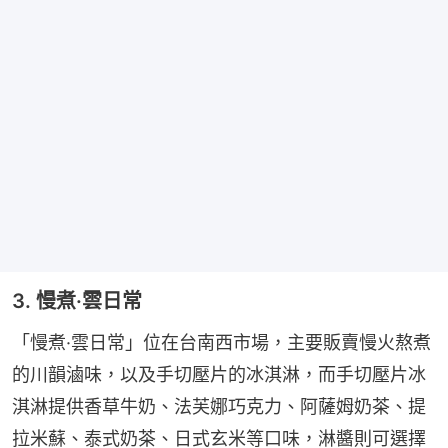
3. 慢煮·雲日常
「慢煮·雲日常」位在台南西市場，主要販賣慢火熬煮
的川韻滷味，以及手切壓片的冰淇淋，而手切壓片冰
淇淋提供香草牛奶、法芙娜巧克力、阿薩姆奶茶、提
拉米蘇、泰式奶茶、日式玄米等口味，淋醬則可選擇