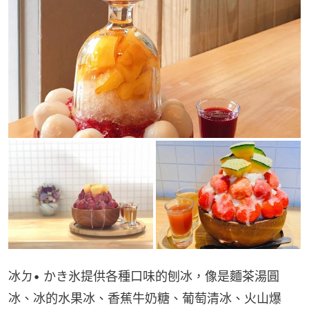
冰ㄉ• かき氷提供各種口味的刨冰，像是麵茶湯圓
冰、冰的水果冰、香蕉牛奶糖、葡萄清冰、火山爆