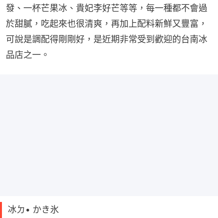
發、一杯芒果冰、貴妃李好芒等等，每一種都不會過
於甜膩，吃起來也很清爽，再加上配料新鮮又豐富，
可說是調配得剛剛好，是近期非常受到歡迎的台南冰
品店之一。
冰ㄉ• かき氷