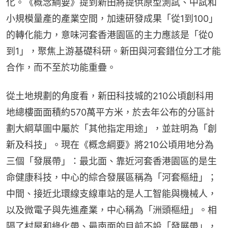
化。《概念綱要》提到新田將提供原型測試、中試和
小規模量產的產業空間，加速研發成果「從1到100」
的轉化能力，意味河套香港園區的主力應該是「從0
到1」，聚焦上游基礎科研。新田與河套錯位分工才能
合作，而不至於功能重疊。
從土地規劃的角度看，新田科技城的210公頃創科用
地總樓面面積約570萬平方米，於去年公布的分區計
劃大綱草圖中屬於「其他指定用途」，並註明為「創
新及科技」。現在《概念綱要》將210公頃用地分為
三個「發展帶」：最北面、靠近河套香港園區的是生
命健康科技，中心的綜合發展區稱為「河套樞紐」；
中間、接近北環線支線車站的是人工智能與機械人，
以及微電子與先進產業，中心稱為「洲頭樞紐」。相
隔了村屋和綠化帶、最南面的目前不設「發展帶」，