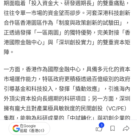
期面臨着「投入資金大、研發週期長」的雙重痛點，
往往令單一市場的資金望而卻步。河套深港科技創新
合作區香港園區作為「制度與政策創新的試驗田」，
正透過發揮「一區兩園」的獨特優勢，完美對接「香
港國際金融中心」與「深圳創投實力」的雙重資本矩
陣。
一方面，香港作為國際金融中心，具備多元化的資本
市場運作能力，特區政府更積極透過百億級別的政府
引導基金和科技投入，發揮「撬動效應」，引進海內
外頂尖資本投向長週期的科研項目；另一方面，深圳
擁有龐大且對產業極具敏銳度的民間創投（VC/PE）
集群，能夠為科研成果的「中試轉化」與初創企業的
3
在Google
快速孵化提供靈活且精準的早期資金鏈。在河套園區
追蹤《香港01》