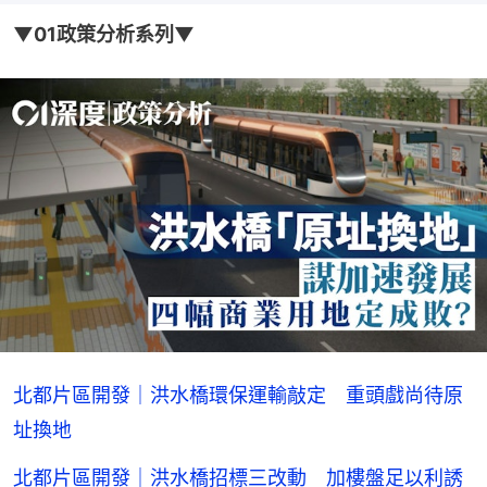
▼01政策分析系列▼
北都片區開發｜洪水橋環保運輸敲定 重頭戲尚待原
址換地
北都片區開發｜洪水橋招標三改動 加樓盤足以利誘