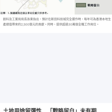
創科及工業局局長孫東指出，預計在新田科技城完全運作時，每年可為香港本地生
產總值帶來約2,500億元的貢獻。同時，提供超過30萬個全職工作崗位。
土地用途留彈性 「戰略留白」未有期