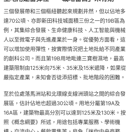
三個發展帶和三個樞紐聽起來規劃井然，但以佔地多
達70公頃、亦即新田科技城面積三份之一的19B區為
例，其集綜合發展、生命健康科技、人工智能與機械
人以至微電子與先進產業於一身。從優勢方面看，這
可以增加使用彈性，按實際情況把土地批給不同產業
的創科公司。而且第19B用地毗連三寶樹濕地，最高
建築限制由125米向75米、35米及15米遞降，如果從
嚴指定產業，未知會否徒添招標、批地階段的困難。
至於位處落馬洲站和北環線支線洲頭站之間的綜合發
展區，估計佔地也超過30公頃。用地分屬第19A及
16A區，建築物最高分別可以達到125米及130米。按
照《概念綱要》所述，用途包括專業服務、學術機
構、交流中心、餐飲零售等，肩負「迷你中央商務