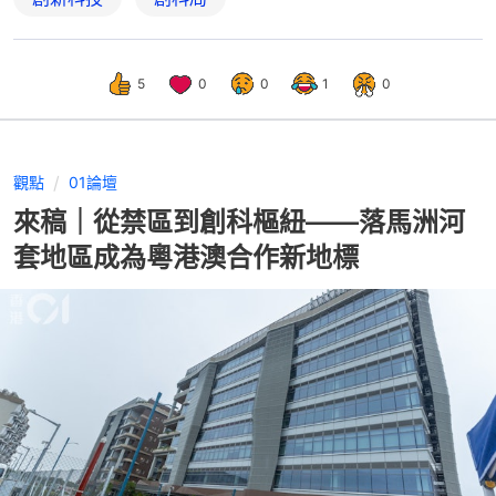
5
0
0
1
0
觀點
01論壇
來稿｜從禁區到創科樞紐——落馬洲河
套地區成為粵港澳合作新地標