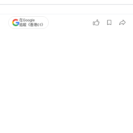
在Google
熱話
熱爆話題
追蹤《香港01》
麥當勞食客流感快測呈陽性！檢測棒隨
手棄置餐盤 遭斥播毒：自私
撰文：
卡洛兒
出版：
2026-07-23 15:08
更新：
2026-07-23 15:08