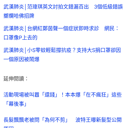
武漢肺炎│范瑋琪英文討拍文錯漏百出 3個低級錯誤
擲爛哈佛招牌
武漢肺炎│台網紅鄭茵聲一個症狀即時求診 網民：
口罩像P上去的
武漢肺炎│小S零蚊輕鬆撐抗疫？支持大S捐口罩卻因
一個原因被鬧爆
延伸閱讀：
活動現場被叫囂「還錢」！本本爆「在不瘋狂」這些
「幕後事」
長髮飄飄老被問「為何不剪」　波特王曝新髮型公開