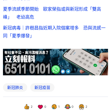
夏季流感季節開始 歐家榮指或與新冠形成「雙高
峰」 老幼高危
新冠病毒｜許樹昌指近期入院個案增多 恐與流感一
同「夏季爆發」
新冠肺炎
新冠疫苗
2
0
1
0
2