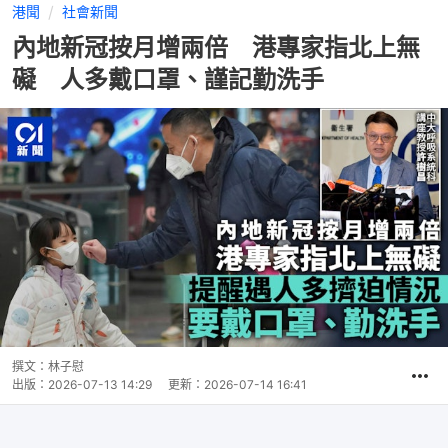
港聞
社會新聞
內地新冠按月增兩倍 港專家指北上無
礙 人多戴口罩、謹記勤洗手
撰文：
林子慰
出版：
2026-07-13 14:29
更新：
2026-07-14 16:41