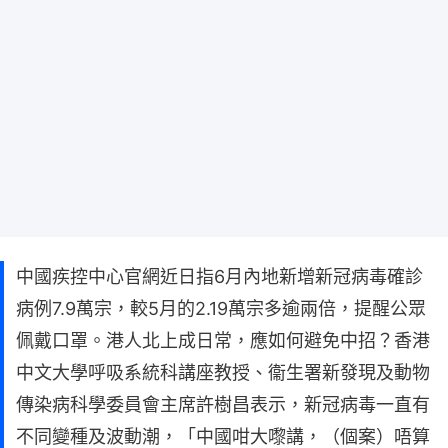
中國疾控中心官網近日指6月內地新增新冠病毒確診
病例7.9萬宗，較5月的2.19萬宗多逾兩倍，提醒公眾
佩戴口罩。港人北上成日常，應如何避免中招？香港
中文大學呼吸系統科講座教授、衞生署新發現及動物
傳染病科學委員會主席許樹昌表示，新冠病毒一直有
不同變種及波動潮，「中國咁大嚟講，（個案）唔算