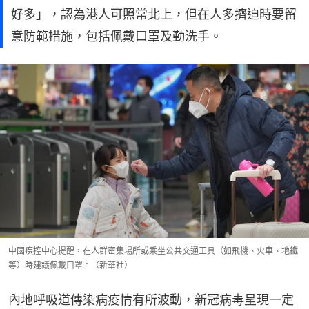
好多」，認為港人可照常北上，但在人多擠迫時要留
意防範措施，包括佩戴口罩及勤洗手。
中國疾控中心提醒，在人群密集場所或乘坐公共交通工具（如飛機、火車、地鐵
等）時建議佩戴口罩。（新華社）
內地呼吸道傳染病疫情有所波動，新冠病毒呈現一定