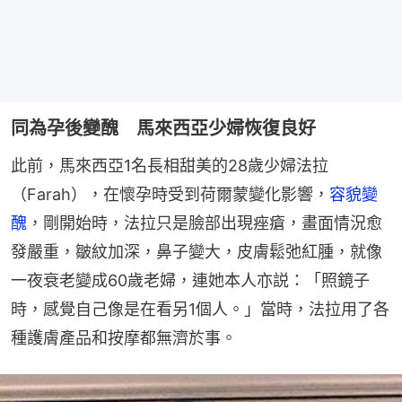
同為孕後變醜 馬來西亞少婦恢復良好
此前，馬來西亞1名長相甜美的28歲少婦法拉
（Farah），在懷孕時受到荷爾蒙變化影響，
容貌變
醜
，剛開始時，法拉只是臉部出現痤瘡，畫面情況愈
發嚴重，皺紋加深，鼻子變大，皮膚鬆弛紅腫，就像
一夜衰老變成60歲老婦，連她本人亦説：「照鏡子
時，感覺自己像是在看另1個人。」當時，法拉用了各
種護膚產品和按摩都無濟於事。