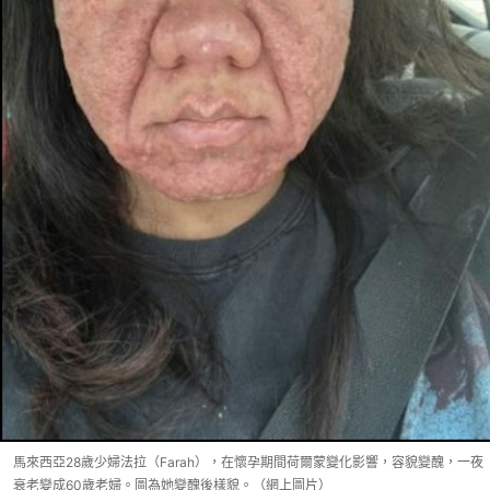
馬來西亞28歲少婦法拉（Farah），在懷孕期間荷爾蒙變化影響，容貌變醜，一夜
衰老變成60歲老婦。圖為她變醜後樣貌。（網上圖片）