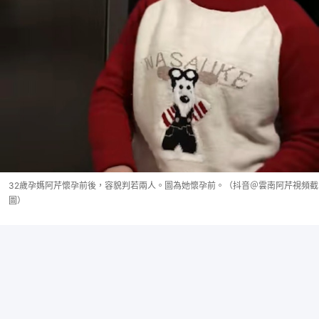
32歲孕媽阿芹懷孕前後，容貌判若兩人。圖為她懷孕前。（抖音＠雲南阿芹視頻截
圖）