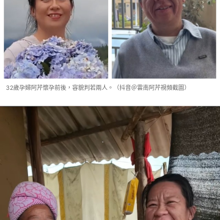
32歲孕婦阿芹懷孕前後，容貌判若兩人。（抖音＠雲南阿芹視頻截圖）