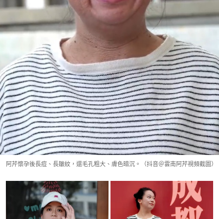
阿芹懷孕後長痘、長皺紋，還毛孔粗大、膚色暗沉。（抖音＠雲南阿芹視頻截圖）