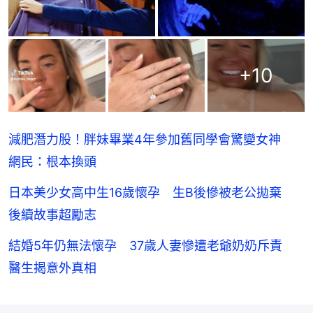
+
10
減肥潛力股！胖妹畢業4年參加舊同學會驚變女神
網民：根本換頭
日本美少女高中生16歲懷孕 生B後慘被老公拋棄
後續故事超勵志
結婚5年仍無法懷孕 37歲人妻慘遭老爺奶奶斥責
醫生揭意外真相