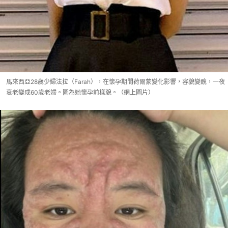
馬來西亞28歲少婦法拉（Farah），在懷孕期間荷爾蒙變化影響，容貌變醜，一夜
衰老變成60歲老婦。圖為她懷孕前樣貌。（網上圖片）