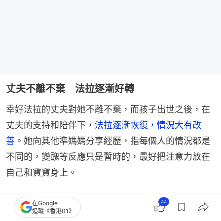
丈夫不離不棄 法拉逐漸好轉
幸好法拉的丈夫對她不離不棄，而孩子出世之後，在
丈夫的支持和陪伴下，
法拉逐漸恢復，情況大有改
善
。她向其他準媽媽分享經歷，指每個人的情況都是
不同的，變醜等反應只是暫時的，最好把注意力放在
自己和寶寶身上。
28歲美女懷孕容貌變阿婆！激似60歲老婦 她崩潰︰
44
在Google
追蹤《香港01》
照鏡認唔到自己