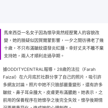
馬來西亞一名女子因為懷孕竟然經歷驚人的容貌改
變，她的臉疑似因賀爾蒙影響，一夕之間彷彿老了幾
十歲，不只布滿皺紋還發炎紅腫，幸好丈夫不離不棄
支持她，兩人才順利走過孕期。
據ODDITYCENTRAL報導，28歲的法拉（Farah 
Faizal）在六月底於社群分享了自己的照片，吸引許
多網友討論。照片中她不只臉部嚴重變形，還有許多
皺紋、鼻子耳朵腫大，皮膚更布滿膿皰。她表示，之
前用的保養程序在她懷孕之後完全失效，懷孕後期情
況更嚴重惡化，造成她的心理創傷。