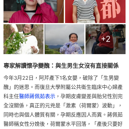
+
2
專家解讀懷孕變醜：與生男生女沒有直接關係
今年3月22日，阿芹產下1名女嬰，破除了「生男變
醜」的迷思。而復旦大學附屬公共衛生臨床中心婦產
科主任
醫師蔣佩茹表示
，孕期皮膚變差與胎兒性別完
全沒關係，真正的元兇是「激素（荷爾蒙）波動」，
同時也與個人體質有關，孕期反應因人而異。蔣佩茹
醫師稱女性分娩後，荷爾蒙水平回落，「產後只要好