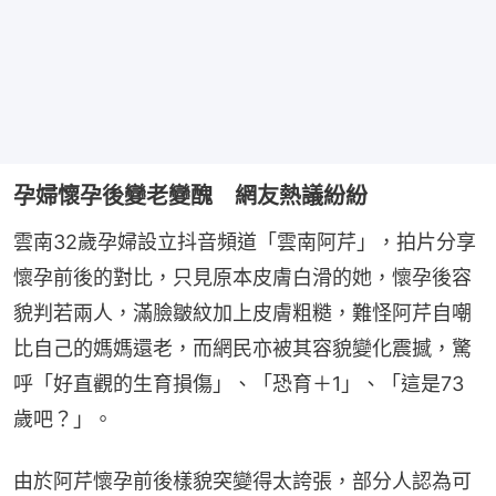
孕婦懷孕後變老變醜 網友熱議紛紛
雲南32歲孕婦設立抖音頻道「雲南阿芹」，拍片分享
懷孕前後的對比，只見原本皮膚白滑的她，懷孕後容
貌判若兩人，滿臉皺紋加上皮膚粗糙，難怪阿芹自嘲
比自己的媽媽還老，而網民亦被其容貌變化震撼，驚
呼「好直觀的生育損傷」、「恐育＋1」、「這是73
歲吧？」。
由於阿芹懷孕前後樣貌突變得太誇張，部分人認為可