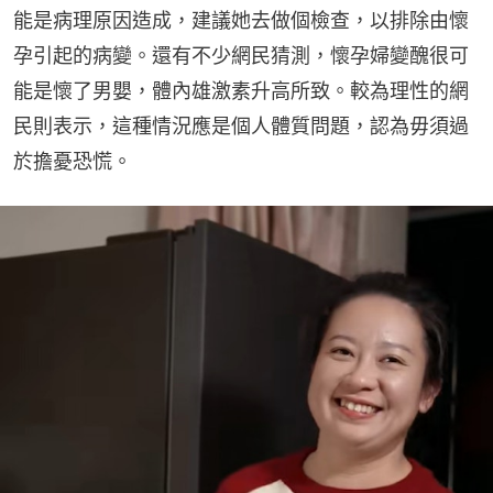
能是病理原因造成，建議她去做個檢查，以排除由懷
孕引起的病變。還有不少網民猜測，懷孕婦變醜很可
能是懷了男嬰，體內雄激素升高所致。較為理性的網
民則表示，這種情況應是個人體質問題，認為毋須過
於擔憂恐慌。