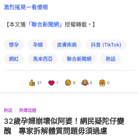
激烈搖晃一看傻眼
【本文獲
「聯合新聞網」
授權轉載。】
懷孕
孕婦
皮膚疾病
抖音 (TikTok)
網紅
馬來西亞
聯合新聞網
熱話
37
1
6
0
0
熱話
熱爆話題
32歲孕婦崩壞似阿婆！網民疑陀仔變
醜 專家拆解體質問題毋須過慮