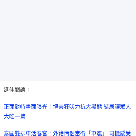
延伸閱讀：
正面對峙畫面曝光！博美狂吠力抗大黑熊 結局讓眾人
大吃一驚
泰國雙排車活春宮！外籍情侶當街「車震」 司機感受