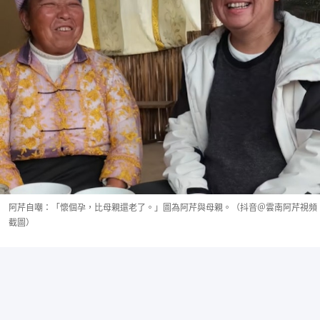
阿芹自嘲：「懷個孕，比母親還老了。」圖為阿芹與母親。（抖音＠雲南阿芹視頻
截圖）