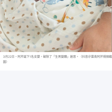
3月22日，阿芹誕下1名女嬰，破除了「生男變醜」迷思。（抖音＠雲南阿芹視頻截
圖）