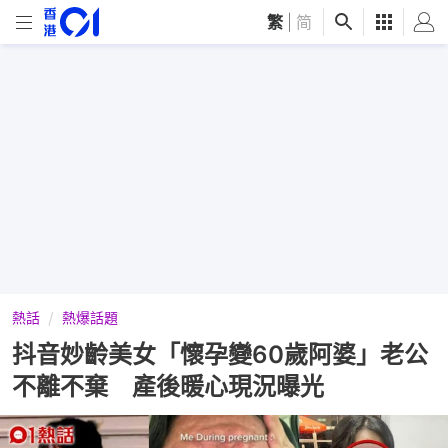
繁
|
简
熱話
熱爆話題
抖音妙齡美女「懷孕變60歲阿婆」老公
不離不棄 產後暖心現況曝光