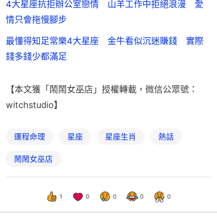
4大星座抗拒辦公室戀情 山羊工作中拒絕浪漫 愛
情只會拖慢腳步
最懂得知足常樂4大星座 金牛看似沉迷賺錢 實際
錢多錢少都滿足
【本文獲「鬧鬧女巫店」授權轉載，微信公眾號：
witchstudio】
運程命理
星座
星座生肖
熱話
鬧鬧女巫店
1
0
0
0
0