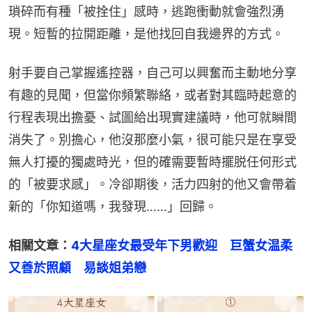
瑣碎而有種「被拴住」感時，逃跑衝動就會強烈湧
現。短暫的拉開距離，是他找回自我邊界的方式。
射手要自己掌握遙控器，自己可以興奮而主動地分享
有趣的見聞，但當你頻繁聯絡，或者對其臨時起意的
行程表現出擔憂、試圖給出現實建議時，他可就瞬間
消失了。別擔心，他沒那麼小氣，很可能只是在享受
無人打擾的獨處時光，但的確需要暫時擺脱任何形式
的「被要求感」。冷卻期後，活力四射的他又會帶着
新的「你知道嗎，我發現……」回歸。
相關文章：
4大星座女最受年下男歡迎　巨蟹女温柔
又善於照顧　易談姐弟戀