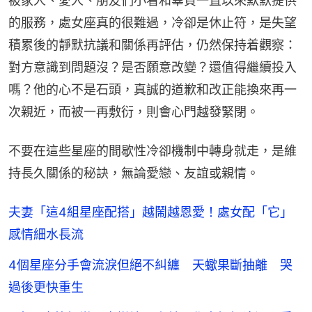
被家人、愛人、朋友們小看和辜負一直以來默默提供
的服務，處女座真的很難過，冷卻是休止符，是失望
積累後的靜默抗議和關係再評估，仍然保持着觀察：
對方意識到問題沒？是否願意改變？還值得繼續投入
嗎？他的心不是石頭，真誠的道歉和改正能換來再一
次親近，而被一再敷衍，則會心門越發緊閉。
不要在這些星座的間歇性冷卻機制中轉身就走，是維
持長久關係的秘訣，無論愛戀、友誼或親情。
夫妻「這4組星座配搭」越鬧越恩愛！處女配「它」
感情細水長流
4個星座分手會流淚但絕不糾纏 天蠍果斷抽離 哭
過後更快重生