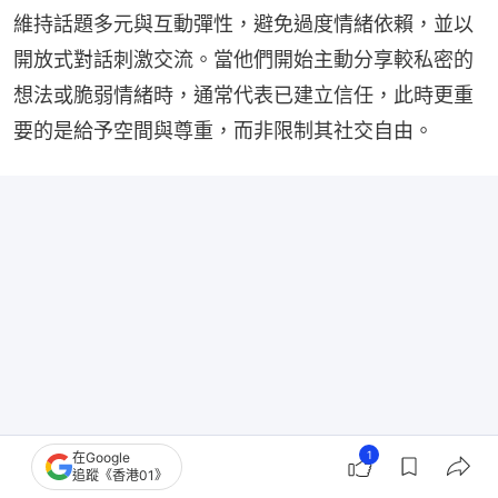
維持話題多元與互動彈性，避免過度情緒依賴，並以
開放式對話刺激交流。當他們開始主動分享較私密的
想法或脆弱情緒時，通常代表已建立信任，此時更重
要的是給予空間與尊重，而非限制其社交自由。
1
在Google
追蹤《香港01》
你的溫柔對象可能是控制狂？心理學揭隱性操控4特