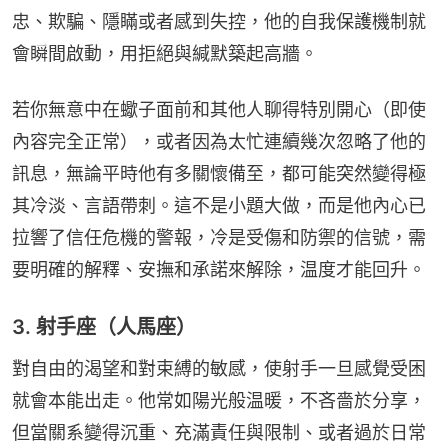
忠、欺騙、隱瞞或者感到失控，他的自我保護機制就
會瞬間啟動，用拒絕與緘默築起高牆。
若你無意中在蠍子面前和其他人聊得特別開心（即使
內容完全正常），或者因為太忙連續幾次忽略了他的
訊息，無論平時他有多關懷備至，都可能突然變得極
其冷淡、言語帶刺。這不是小題大做，而是他內心已
拉響了信任危機的警報，冷是受傷和防禦的信號，需
要明確的解釋、安撫和承諾來解除，温度才能回升。
3. 射手座（人馬座）
對自由的渴望和對束縛的敏感，使射手一旦感覺受困
就會本能出走。他常如陽光般温暖，不吝嗇於分享，
但當關系變得沉重、充滿責任與限制、或者過於日常