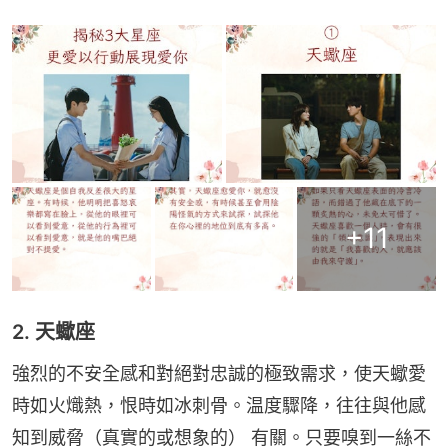
+
11
2. 天蠍座
強烈的不安全感和對絕對忠誠的極致需求，使天蠍愛
時如火熾熱，恨時如冰刺骨。温度驟降，往往與他感
知到威脅（真實的或想象的） 有關。只要嗅到一絲不