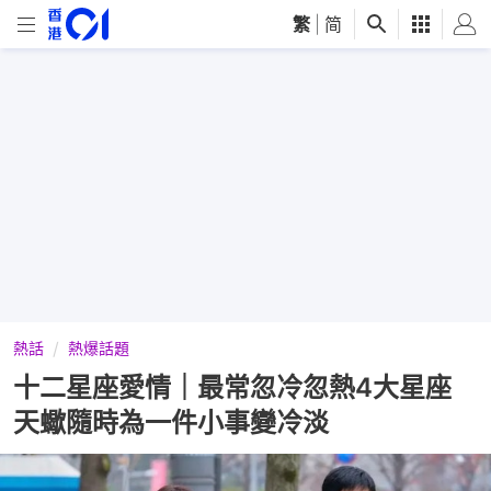
繁
|
简
熱話
熱爆話題
十二星座愛情｜最常忽冷忽熱4大星座
天蠍隨時為一件小事變冷淡