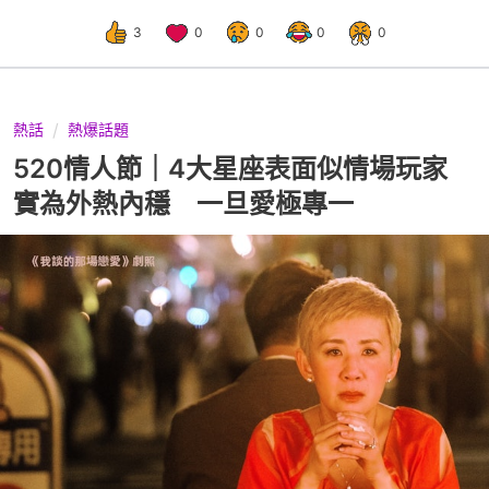
3
0
0
0
0
熱話
熱爆話題
520情人節｜4大星座表面似情場玩家
實為外熱內穩 一旦愛極專一