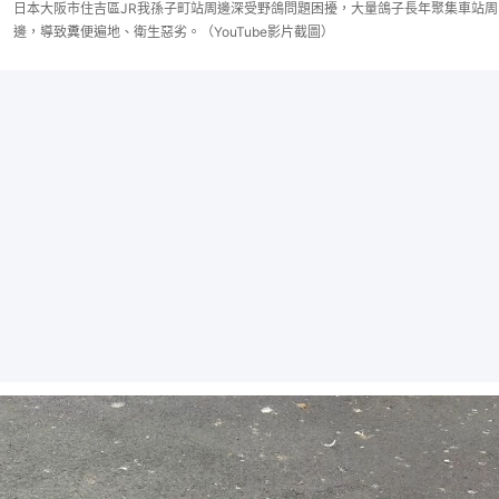
日本大阪市住吉區JR我孫子町站周邊深受野鴿問題困擾，大量鴿子長年聚集車站周
邊，導致糞便遍地、衛生惡劣。（YouTube影片截圖）