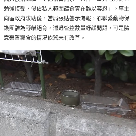
勉強接受，侵佔私人範圍餵食實在難以容忍」。事主
向區政府求助後，當局張貼警示海報，亦聯繫動物保
護團體為野貓絕育，透過管控數量紓緩問題，可是隨
意棄置糧食的情況依舊未有改善。