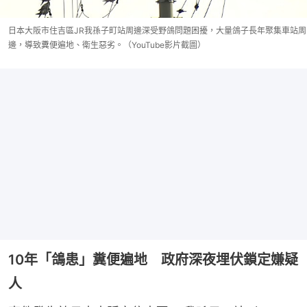
日本大阪市住吉區JR我孫子町站周邊深受野鴿問題困擾，大量鴿子長年聚集車站周
邊，導致糞便遍地、衛生惡劣。（YouTube影片截圖）
10年「鴿患」糞便遍地 政府深夜埋伏鎖定嫌疑
人