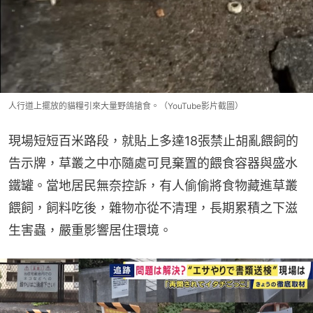
人行道上擺放的貓糧引來大量野鴿搶食。（YouTube影片截圖）
現場短短百米路段，就貼上多達18張禁止胡亂餵飼的
告示牌，草叢之中亦隨處可見棄置的餵食容器與盛水
鐵罐。當地居民無奈控訴，有人偷偷將食物藏進草叢
餵飼，飼料吃後，雜物亦從不清理，長期累積之下滋
生害蟲，嚴重影響居住環境。