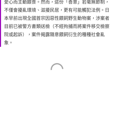
愛心而主動餵食。然而，這份「善意」若毫無節制，
不僅會擾亂環境、滋擾民居，更有可能觸犯法例。日
本早前出現全國首宗因惡性餵飼野生動物案，涉案者
目前已被警方書類送檢（不經拘捕而將案件移交檢察
院或起訴），案件揭露隨意餵飼衍生的種種社會亂
象。