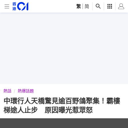
繁
|
简
熱話
熱爆話題
中環行人天橋驚見逾百野鴿聚集！霸樓
梯途人止步 原因曝光惹眾怒