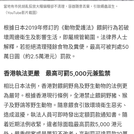
當地有市民胡亂投放大糧貓糧卻不清理，容器隨意丟棄，引致蠅蟲滋生。
（YouTube影片截圖）
根據日本2019年修訂的《動物愛護法》餵飼行為若破
壞周邊衛生及影響生活，即屬規管範圍。法律界人士
解釋，若拒絕清理殘餘食物及糞便，最高可被判處50
萬日圓（約2.5萬港元）罰款。
香港執法更嚴 最高可罰5,000元兼監禁
相比日本法例，香港對餵飼野鳥及野生動物的法例更
為嚴苛。根據香港現行條例，全港禁止餵飼野豬、猴
子及野鴿等野生動物。隨意餵食引致環境衛生惡劣、
造成滋擾，執法人員可即時發出定額罰款通知書。隨
着近期法例收緊，違者除面臨最高罰款5,000 港元
外，嚴重個案或是屢犯不改者，高刑罰可達罰款10萬