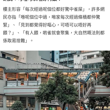
樓主形容「每次經過呢個位都好驚中雀屎」，許多網
民亦指「喺呢個位中過，𠵱家每次經過條橋都仲驚
緊」、「見到都覺得好嘔心，可唔可以唔好再
餵？」、「有人餵，啲雀就會聚集，大自然嘅法則都
係取易捨難」。