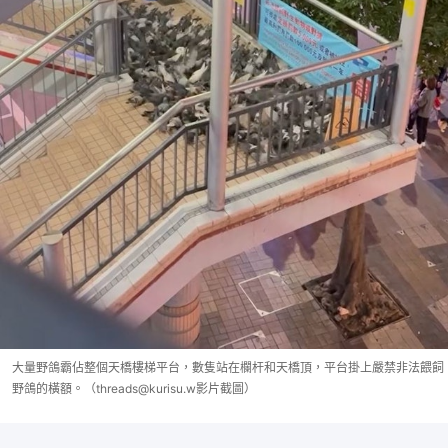
大量野鴿霸佔整個天橋樓梯平台，數隻站在欄杆和天橋頂，平台掛上嚴禁非法餵飼
野鴿的橫額。（threads@kurisu.w影片截圖）