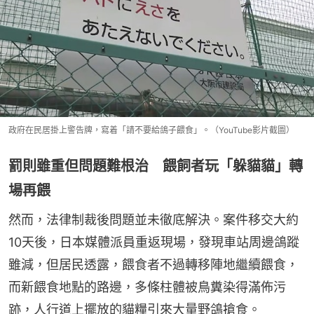
政府在民居掛上警告牌，寫着「請不要給鴿子餵食」。（YouTube影片截圖）
罰則雖重但問題難根治 餵飼者玩「躲貓貓」轉
場再餵
然而，法律制裁後問題並未徹底解決。案件移交大約
10天後，日本媒體派員重返現場，發現車站周邊鴿蹤
雖減，但居民透露，餵食者不過轉移陣地繼續餵食，
而新餵食地點的路邊，多條柱體被鳥糞染得滿佈污
跡，人行道上擺放的貓糧引來大量野鴿搶食。