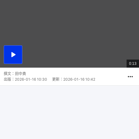
播
放
0:13
總
影
共
片
時
撰文：
田中貴
間
出版：
2026-01-16 10:30
更新：
2026-01-16 10:42