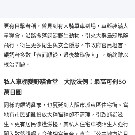
更有目擊者稱，曾見到有人騎單車到場，車籃裝滿大
量糧食，沿路撒落飼餵野生動物，引來大群烏鴉尾隨
飛行，衍生更多衛生與安全隱患。市政府官員坦言，
餵飼者多數「表面順從，過後故態復萌」，始終難以
根治問題。
私人車棚變野貓食堂 大阪法例：最高可罰50
萬日圓
同樣的餵飼亂象，也蔓延到大阪市城東區住宅街。當
地有市民胡亂投放大糧貓糧卻不清理，引致蠅蟲滋
生。更有居民慘遭滋擾，其私人住宅車被陌生人強行
闖入散落貓糧，令他相當無奈，直言「公共地方尚且