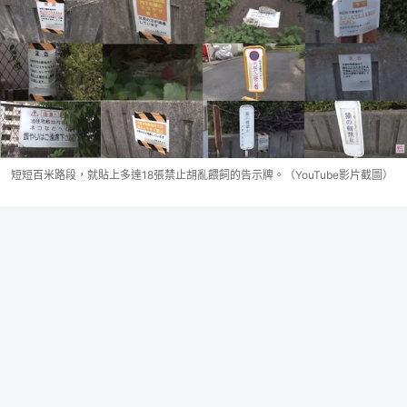
短短百米路段，就貼上多達18張禁止胡亂餵飼的告示牌。（YouTube影片截圖）