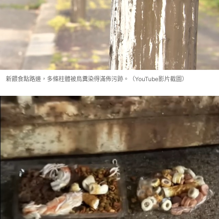
新餵食點路邊，多條柱體被鳥糞染得滿佈污跡。（YouTube影片截圖）