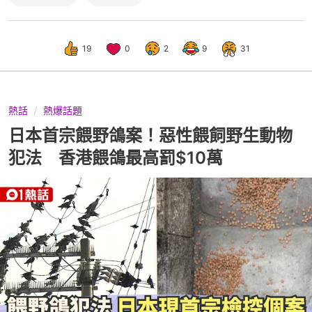
19
0
2
9
31
熱話
熱爆話題
日本首宗餵野鴿案！惡性餵飼野生動物
犯法 香港餵鴿最高罰$10萬