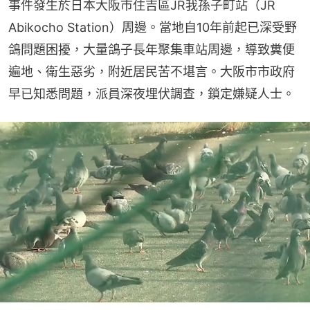
事件發生於日本大阪市住吉區JR我孫子町站（JR 
Abikocho Station）周邊。當地自10年前起已深受野
鴿問題困擾，大量鴿子長年聚集車站周邊，導致糞便
遍地、衛生惡劣，附近居民苦不堪言。大阪市市政府
早已知悉問題，派員深夜埋伏調查，鎖定嫌疑人士。