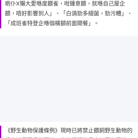
啲仆X懶大愛喺度餵雀，咁鍾意餵，就喺自己屋企
餵，唔好影響到人」、「白鴿勁多細菌，勁污糟」、
「成班雀特登企喺個橫額前面開餐」。
《野生動物保護條例》現時已將禁止餵飼野生動物的