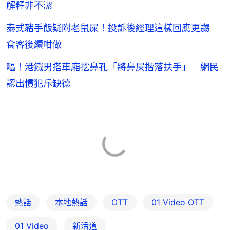
解釋非不潔
泰式豬手飯疑附老鼠屎！投訴後經理這樣回應更嬲
食客後續咁做
嘔！港鐵男搭車廂挖鼻孔「將鼻屎揩落扶手」 網民
認出慣犯斥缺德
熱話
本地熱話
OTT
01‌ ‌Video‌ ‌OTT
01 Video
新活道