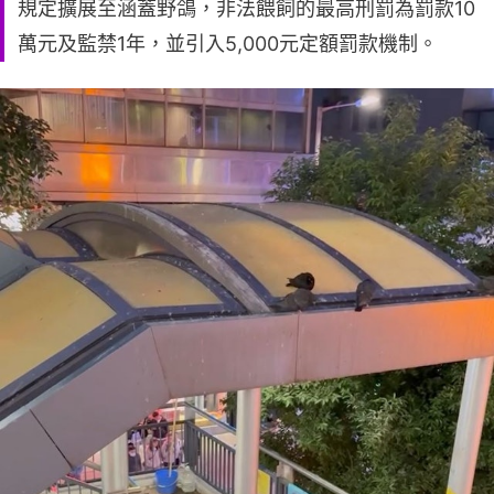
規定擴展至涵蓋野鴿，非法餵飼的最高刑罰為罰款10
萬元及監禁1年，並引入5,000元定額罰款機制。