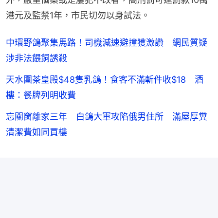
港元及監禁1年，市民切勿以身試法。
中環野鴿聚集馬路！司機減速避撞獲激讚 網民質疑
涉非法餵飼誘殺
天水圍茶皇殿$48隻乳鴿！食客不滿斬件收$18 酒
樓：餐牌列明收費
忘關窗離家三年 白鴿大軍攻陷俄男住所 滿屋厚糞
清潔費如同買樓