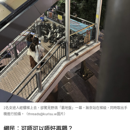
2名女途人經樓梯上去，卻驚見野鴿「霸地盤」一幕，無奈站在梯級，同時取出手
機進行拍攝。（threads@kurisu.w圖片）
網民︰可唔可以唔好再餵？