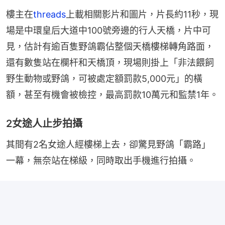
樓主在
threads
上載相關影片和圖片，片長約11秒，現
場是中環皇后大道中100號旁邊的行人天橋，片中可
見，估計有逾百隻野鴿霸佔整個天橋樓梯轉角路面，
還有數隻站在欄杆和天橋頂，現場則掛上「非法餵飼
野生動物或野鴿，可被處定額罰款5,000元」的橫
額，甚至有機會被檢控，最高罰款10萬元和監禁1年。
2女途人止步拍攝
其間有2名女途人經樓梯上去，卻驚見野鴿「霸路」
一幕，無奈站在梯級，同時取出手機進行拍攝。