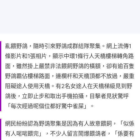
亂餵野鴿，隨時引來野鴿成群結隊聚集。網上流傳1
條影片和1張相片，顯示中環1條行人天橋樓梯轉角路
面，雖然掛上嚴禁非法餵飼野鴿的橫額，卻有逾百隻
野鴿霸佔樓梯路面，連欄杆和天橋頂都不放過，嚴重
阻礙途人使用天橋。有2名女途人在天橋梯級見到野
鴿後，立即止步和取出手機拍攝，目擊者見狀驚呼
「每次經過呢個位都好驚中雀屎」。
網民紛紛認為野鴿聚集是因為有人故意餵飼，「似係
有人啱啱餵完」，不少人留言鬧爆餵鴿者，「係要有