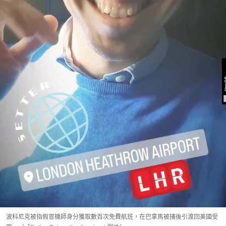
波科尼克被指假冒機師身分獲取數百次免費航班，在巴拿馬被捕後引渡回美國受