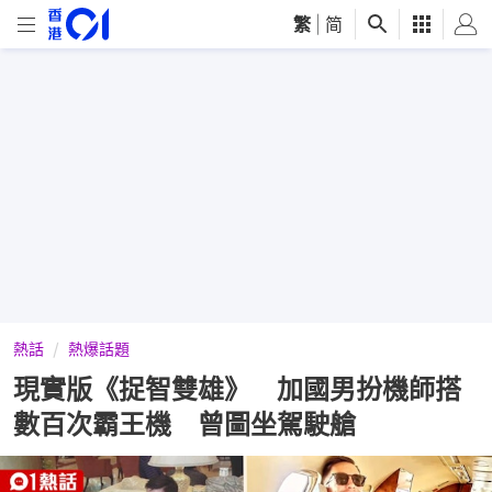
繁
|
简
熱話
熱爆話題
現實版《捉智雙雄》 加國男扮機師搭
數百次霸王機 曾圖坐駕駛艙