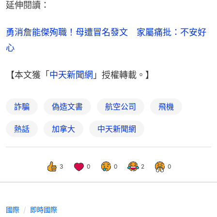
延伸閱讀：
勇消詹能傑殉職！母遭冒名發文　家屬痛批：不安好
心
【本文獲「
中天新聞網
」授權轉載。】
詐騙
偽造文書
航空公司
飛機
熱話
加拿大
中天新聞網
3
0
0
2
0
國際
即時國際