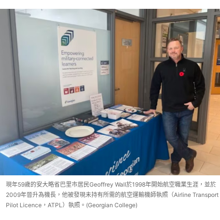
現年59歲的安大略省巴里市居民Geoffrey Wall於1998年開始航空職業生涯，並於
2009年晉升為機長，他被發現未持有所需的航空運輸機師執照（Airline Transport
Pilot Licence，ATPL）執照。(Georgian College)