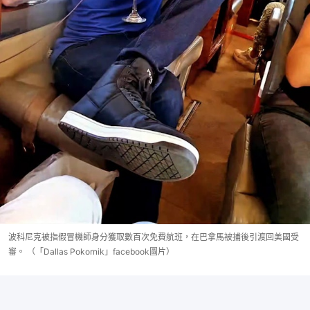
波科尼克被指假冒機師身分獲取數百次免費航班，在巴拿馬被捕後引渡回美國受
審。 （「Dallas Pokornik」facebook圖片）