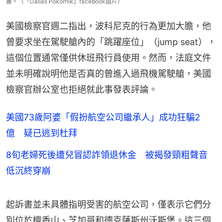
審。（「Dallas Pokornik」facebook圖片）
美國檢察官週二指出，波科尼克的行為更加大膽，他
曾要求坐在駕駛艙內的「跳躍座位」（jump seat），
這個位置通常僅供休班飛行員使用。然而，法庭文件
並未明確說明他是否真的曾進入過飛機駕駛艙，美國
檢察官辦公室也拒絕就此事發表評論。
美國73歲阿婆「假扮航空公司繼承人」成功狂騙2
億 疑已逃到杜拜
8旬老婦死後遭兒冒認詐領退休金 被揭發頸粗聲音
低沉終穿崩
起訴書並未具體指明受害的航空公司，僅表示它們分
別位於檀香山、芝加哥和德克薩斯州沃斯堡。這三個