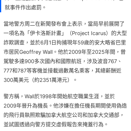
就事件作出處罰。
當地警方周二在新聞發布會上表示，當局早前展開了
一項名為「伊卡洛斯計畫」（Project Icarus）的大型
詐欺調查，並於6月1日拘捕現年59歲的安大略省巴里
市居民Geoffrey Wall。他於2009年至2025年間，曾
駕駛多達900多次國內和國際航班，涉及波音767、
777和787等客機並接載過數萬名乘客，其總薪酬近
300萬美元（約2351萬港元）。
警方稱，Wall於1998年開始航空職業生涯，並於
2009年晉升為機長。他涉嫌在擔任機長期間使用偽造
的飛行員執照欺騙加拿大航空公司和加拿大交通部，
並試圖透過向警方提交虛假報告來掩蓋行為。