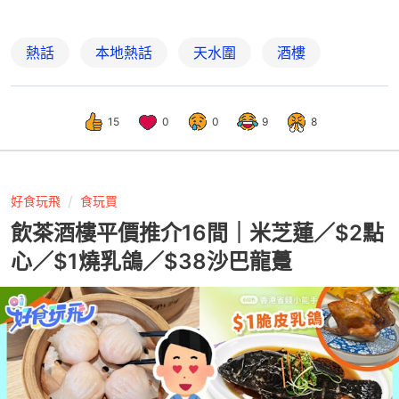
熱話
本地熱話
天水圍
酒樓
15
0
0
9
8
好食玩飛
食玩買
飲茶酒樓平價推介16間｜米芝蓮／$2點
心／$1燒乳鴿／$38沙巴龍躉