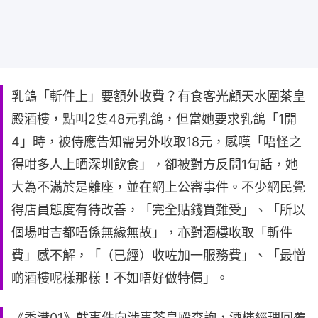
乳鴿「斬件上」要額外收費？有食客光顧天水圍茶皇
殿酒樓，點叫2隻48元乳鴿，但當她要求乳鴿「1開
4」時，被侍應告知需另外收取18元，感嘆「唔怪之
得咁多人上晒深圳飲食」，卻被對方反問1句話，她
大為不滿於是離座，並在網上公審事件。不少網民覺
得店員態度有待改善，「完全貼錢買難受」、「所以
個場咁吉都唔係無緣無故」，亦對酒樓收取「斬件
費」感不解，「（已經）收咗加一服務費」、「最憎
啲酒樓呢樣那樣！不如唔好做特價」。
《香港01》就事件向涉事茶皇殿查詢，酒樓經理回覆