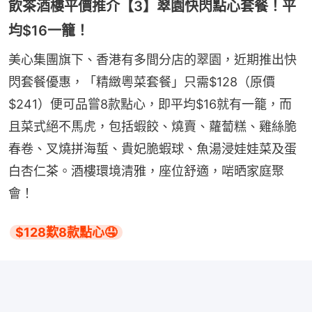
飲茶酒樓平價推介【3】翠園快閃點心套餐！平
均$16一籠！
美心集團旗下、香港有多間分店的翠園，近期推出快
閃套餐優惠，「精緻粵菜套餐」只需$128（原價
$241）便可品嘗8款點心，即平均$16就有一籠，而
且菜式絕不馬虎，包括蝦餃、燒賣、蘿蔔糕、雞絲脆
春卷、叉燒拼海蜇、貴妃脆蝦球、魚湯浸娃娃菜及蛋
白杏仁茶。酒樓環境清雅，座位舒適，啱晒家庭聚
會！
$128歎8款點心🤤