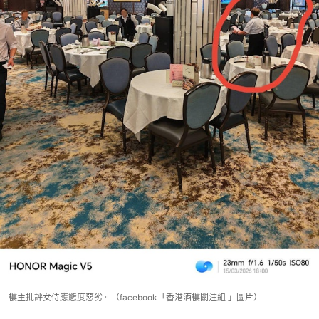
樓主批評女侍應態度惡劣。（facebook「香港酒樓關注組 」圖片）