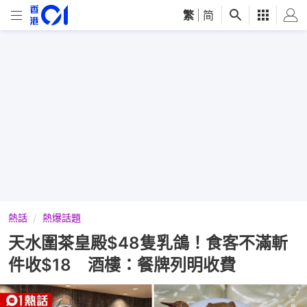
繁
|
简
熱話
熱爆話題
天水圍茶皇殿$48隻乳鴿！食客不滿斬
件收$18 酒樓：餐牌列明收費