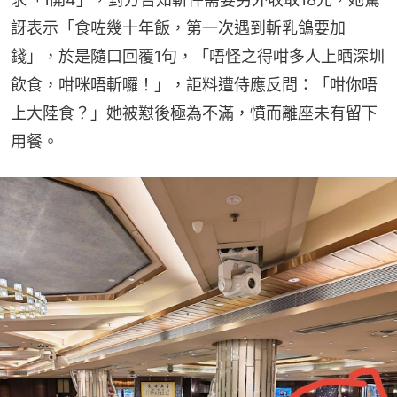
訝表示「食咗幾十年飯，第一次遇到斬乳鴿要加
錢」，於是隨口回覆1句，「唔怪之得咁多人上晒深圳
飲食，咁咪唔斬囉！」，詎料遭侍應反問：「咁你唔
上大陸食？」她被懟後極為不滿，憤而離座未有留下
用餐。