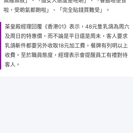
無緣無故」、「個女人態度差咗啲」、「餐飯唔使食
啦，受啲氣都飽啦」、「完全貼錢買難受」。
茶皇殿經理回覆《香港01》表示，48元隻乳鴿為周六
及周日的特惠價，而不論是平日還是周未，客人要求
乳鴿斬件都要另外收取18元加工費，餐牌有列明以上
收費。至於職員態度，經理表示會提醒員工有禮對待
客人。