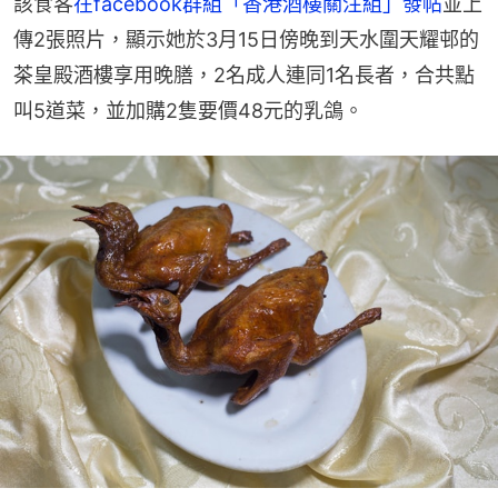
該食客
在facebook群組「香港酒樓關注組」發帖
並上
傳2張照片，顯示她於3月15日傍晚到天水圍天耀邨的
茶皇殿酒樓享用晚膳，2名成人連同1名長者，合共點
叫5道菜，並加購2隻要價48元的乳鴿。