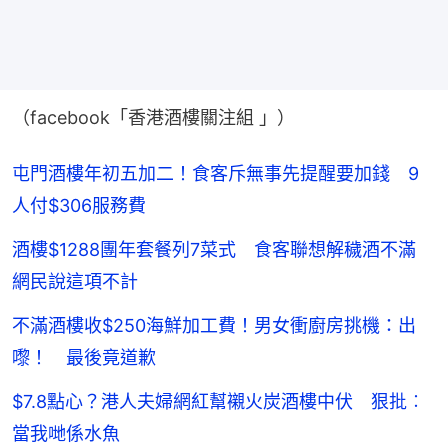
（facebook「香港酒樓關注組 」）
屯門酒樓年初五加二！食客斥無事先提醒要加錢 9
人付$306服務費
酒樓$1288團年套餐列7菜式 食客聯想解穢酒不滿
網民說這項不計
不滿酒樓收$250海鮮加工費！男女衝廚房挑機：出
嚟！ 最後竟道歉
$7.8點心？港人夫婦網紅幫襯火炭酒樓中伏 狠批︰
當我哋係水魚