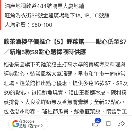
油麻地彌敦道484號鴻星大廈地舖
旺角洗衣街39號金雞廣場地下1A, 1B, 1C號舖
人均消費：$50-100
飲茶酒樓平價推介【5】鍾菜館——點心低至$7
／新增5款$9點心選擇限時供應
稻香集團旗下的鍾菜館主打高水準的傳統粵菜料理與
經典點心，裝潢風格大氣溫馨，早市和午市一向非常
旺場。鐘菜館推出點心優惠，提供多達16款$7、$8及
$9的點心，包括鮑魚燒賣、貓山王榴槤冰皮、陳村粉
蒸排骨、大良脆鮮奶卷及香煎鴛鴦糕；全新$7點心，
包括潮州粉粿、 瑤柱節瓜甫、鮮蝦韮菜餃、懷舊手工
糯米包及椰蓉鹹蛋黃流沙包，菜單不時更新，優惠限
32
在Google
追蹤《香港01》
時供應至另行通知！