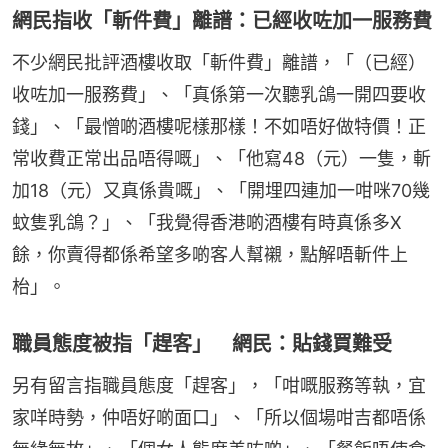
網民指收「斬件費」離譜：已經收咗加一服務費
不少網民批評酒樓收取「斬件費」離譜，「（已經）
收咗加一服務費」、「真係第一次聽乳鴿一開四要收
錢」、「最憎啲酒樓呢樣那樣！不如唔好做特價！正
常收費正常出品唔得嘅」、「他寫48（元）一隻，斬
加18（元）又真係貴嘅」、「開埋四連加一咁咪70幾
蚊隻乳鴿？」、「我覺得香港啲酒樓有時真係多X
餘，你賣得都係希望多啲客人幫襯，點解唔斬件上
枱」。
職員態度被指「趕客」 網民：貼錢買難受
另有留言指職員態度「趕客」，「咁嘅服務等執，宜
家咩時勢，仲唔好啲面口」、「所以個場咁吉都唔係