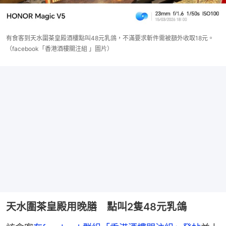
有食客到天水圍茶皇殿酒樓點叫48元乳鴿，不滿要求斬件需被額外收取18元。
（facebook「香港酒樓關注組 」圖片）
天水圍茶皇殿用晚膳 點叫2隻48元乳鴿