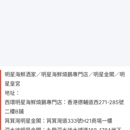
明星海鮮酒家／明星海鮮燒鵝專門店／明星金閣／明
星皇宮
地址：
西環明星海鮮燒鵝專門店：香港德輔道西271-285號
二樓B鋪
筲箕灣明星金閣：筲箕灣道333號H21商埸一樓