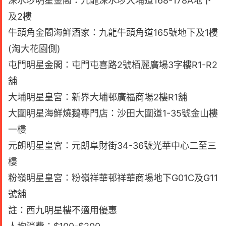
深水埗明星金閣：九龍深水埗大埔道168-178A地下
及2樓
牛頭角金閣海鮮酒家：九龍牛頭角道165號地下及1樓
(淘大花園側)
屯門明星金閣：屯門屯喜路2號栢麗廣場3字樓R1-R2
舖
大埔明星皇宮：新界大埔邨廣福商場2樓R1舖
大圍明星海鮮燒鵝專門店：沙田大圍道1-35號金山樓
一樓
元朗明星皇宮：元朗阜財街34-36號光華中心二至三
樓
粉嶺明星皇宮：粉嶺祥華邨祥華商場地下G01C及G11
號舖
註：西九明星樓不適用優惠