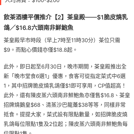
人均消費：$100-$200
飲茶酒樓平價推介【2】茶皇殿——$1脆皮燒乳
鴿／$16.8六頭南非鮮鮑魚
茶皇殿早市時段（早上7時至11時30分）茶位只需
$9。而點心價錢亦僅$18.8起。
此外，即日起至6月30日，晚市期間，茶皇殿推出全
新「晚市堂食6選1」優惠，食客可從指定菜式中6選
1，其中招牌脆皮燒乳鴿僅$1即可享用，CP值超高！
此外，還有陳皮蒸六頭南非鮮鮑魚亦僅售$16.8、茶皇
招牌燒鵝皇$68、清蒸沙巴龍躉$38等等，同樣非常
抵食。提提大家，菜式設有限點數量，如招牌脆皮燒
乳鴿每位限點1隻及2位起；陳皮蒸六頭南非鮮鮑魚每
位限點1隻。