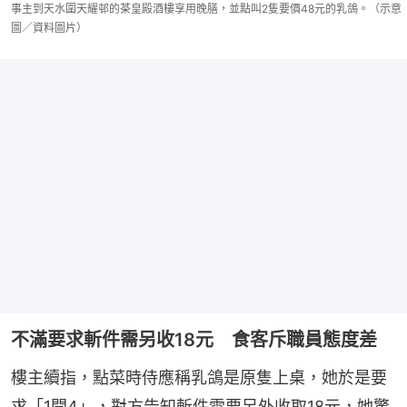
事主到天水圍天耀邨的茶皇殿酒樓享用晚膳，並點叫2隻要價48元的乳鴿。（示意
圖／資料圖片）
不滿要求斬件需另收18元 食客斥職員態度差
樓主續指，點菜時侍應稱乳鴿是原隻上桌，她於是要
求「1開4」，對方告知斬件需要另外收取18元，她驚