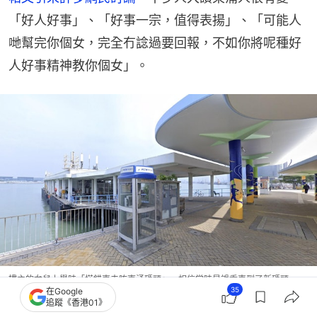
「好人好事」、「好事一宗，值得表揚」、「可能人
哋幫完你個女，完全冇諗過要回報，不如你將呢種好
人好事精神教你個女」。
樓主的女兒上學時「搭錯車去咗東涌碼頭」，相信當時是誤乘車到了新碼頭。
35
在Google
(Google地圖街景截圖)
追蹤《香港01》