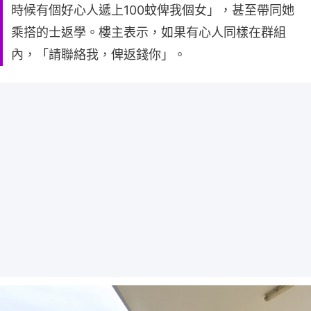
時候有個好心人遞上100蚊俾我個女」，甚至帶同她
乘搭的士返學。樓主表示，如果有心人同樣在群組
內，「請聯絡我，俾返錢你」。