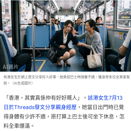
有港女生於網上發文分享好人好事，她乘搭巴士時頭暈不適，獲身旁多位女乘客幫
助。（AI生成圖片）
「香港，其實真係仲有好好嘅人」。
該港女生7月13
日於Threads發文分享親身經歷
，她當日出門時已覺
得身體有少許不適，原打算上巴士後可坐下休息，怎
料全車爆滿。