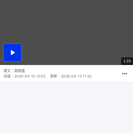
播
放
1:19
總
影
共
片
時
撰文：
謝茜嘉
間
出版：
2026-04-10 12:02
更新：
2026-04-12 17:22