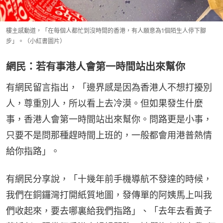
樓主感動道，「在每個人都忙到沒時間的香港，有人願意為1個陌生人停下腳
步」。（小紅書圖片）
網民：若有事港人會第一時間站出來幫你
有網民留言指出，「邊界感是因為香港人不想打擾別
人，尊重別人，所以看上去冷漠。但如果發生什麼
事，香港人會第一時間站出來幫你。問路更是小事，
只要不是問那種趕時間上班的，一般都會用港普熱情
給你指路」。
有網民分享說，「十幾年前手機導航不發達的時候，
我們在銅鑼灣打開紙質地圖，發傳單的阿姨馬上叫我
們收起來，要去哪裏給我們指路」、「去年去看黃子