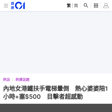
繁
|
简
熱話
熱爆話題
內地女港鐵扶手電梯暈倒 熱心婆婆陪1
小時+塞$500 目擊者超感動