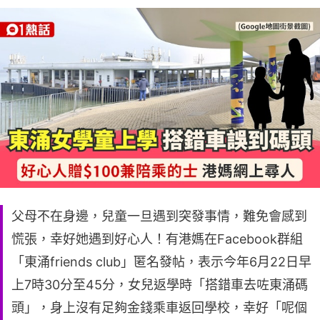
父母不在身邊，兒童一旦遇到突發事情，難免會感到
慌張，幸好她遇到好心人！有港媽在Facebook群組
「東涌friends club」匿名發帖，表示今年6月22日早
上7時30分至45分，女兒返學時「搭錯車去咗東涌碼
頭」，身上沒有足夠金錢乘車返回學校，幸好「呢個