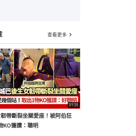
章
查看更多
01:25
女韌帶斷裂坐關愛座！被阿伯狂
物KO獲讚：聰明