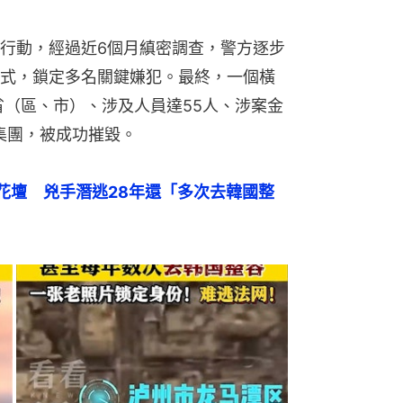
行動，經過近6個月縝密調查，警方逐步
式，鎖定多名關鍵嫌犯。最終，一個橫
省（區、市）、涉及人員達55人、涉案金
集團，被成功摧毀。
花壇　兇手潛逃28年還「多次去韓國整