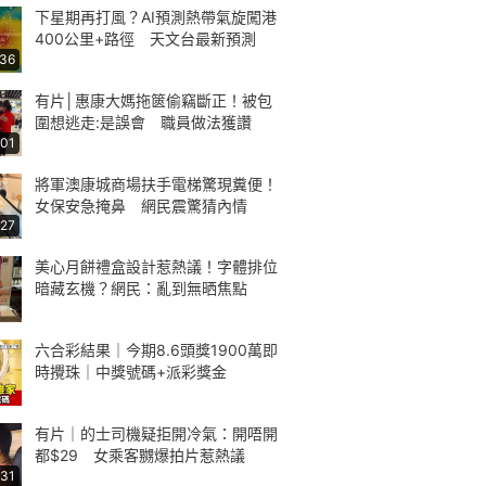
下星期再打風？AI預測熱帶氣旋闖港
400公里+路徑 天文台最新預測
:36
有片│惠康大媽拖篋偷竊斷正！被包
圍想逃走:是誤會 職員做法獲讚
:01
將軍澳康城商場扶手電梯驚現糞便！
女保安急掩鼻 網民震驚猜內情
:27
美心月餅禮盒設計惹熱議！字體排位
暗藏玄機？網民：亂到無晒焦點
六合彩結果｜今期8.6頭獎1900萬即
時攪珠｜中獎號碼+派彩獎金
有片｜的士司機疑拒開冷氣：開唔開
都$29 女乘客嬲爆拍片惹熱議
:31