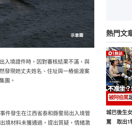
熱門文
出入境證件時，因對審核結果不滿，與
然發現她丈夫姓名、住址與一樁偷渡案
集團。
城巴後生
事件發生在江西省泰和縣警局出入境管
罵 取出1
出境材料未獲通過，提出質疑，情緒激