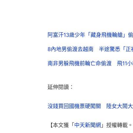
阿富汗13歲少年「藏身飛機輪艙」
8內地男偷渡去越南 半途驚悉「正
南非男躲飛機前輪亡命偷渡 飛11
延伸閱讀：
沒錢買回國機票硬闖關　陸女大鬧大
【本文獲「
中天新聞網
」授權轉載。