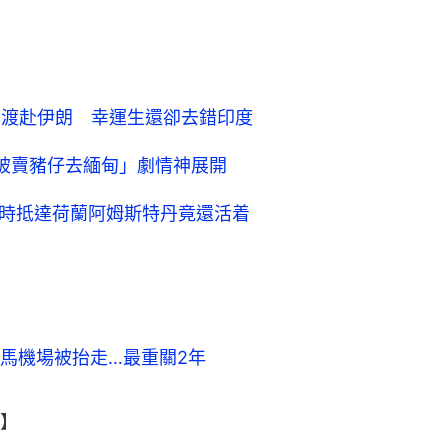
偷渡赴伊朗 幸運生還卻去錯印度
被賣豬仔去緬甸」劇情神展開
小時抵達荷蘭阿姆斯特丹竟還活着
馬機場被抬走…最重關2年
】