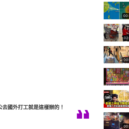
00
02
00
公去國外打工就是這樣辦的！
00