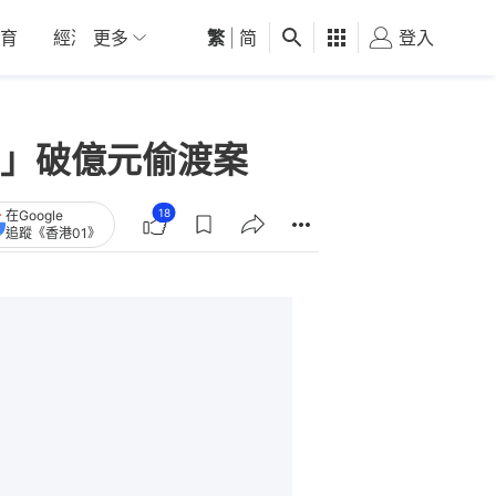
育
經濟
更多
01深圳
繁
觀點
|
简
健康
好食玩飛
登入
女
」破億元偷渡案
18
在Google
追蹤《香港01》