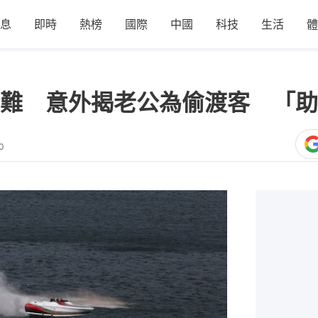
息
即時
熱榜
國際
中國
科技
生活
體
難 意外揭老公為偷渡客 「助
0