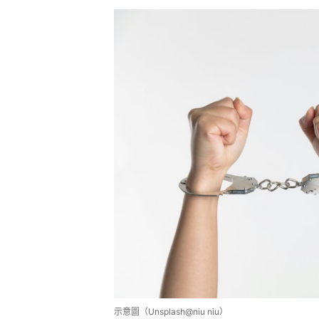
示意圖（Unsplash@niu niu）