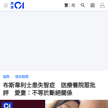
繁
|
简
國際
環球趣聞
布斯韋利士患失智症 送療養院惹批
評 愛妻：不等於斷絕關係