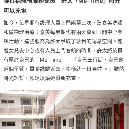
獲社福機構服務支援 許太「Me-Time」時光
可以充電
如今，每星期有護理人員上門兩至三次，幫素美洗澡
和做物理治療；素美每星期也有兩天會到日間中心參
與活動。這些服務為許太爭取了珍貴的喘息空間。趁
著女兒去中心或有人員上門看顧的時間，許太終於擁
有屬於自己的「Me-Time」：「自己去行街，自己食
返個早餐，買啲靚餸返去，咁樣就一日㗎啦 。」雖然
時光短暫，卻足以讓她重新充電。