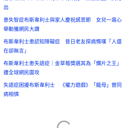
出
患失智症布斯韋利士與家人慶祝感恩節 女兒一窩心
舉動獲網民大讚
布斯韋利士患認知障礙症 昔日老友探病慨嘆「人還
在卻無言」
布斯韋利士患失語症｜金草莓獎選其為「爛片之王」
遭全球網民圍攻
失語症困擾布斯韋利士 《權力遊戲》「龍母」曾同
病相憐