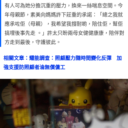
有人可為她分擔沉重的壓力，換來一絲喘息空間。今
年母親節，素美向媽媽許下莊重的承諾：「總之我就
應承咗佢（母親），我希望我撐耐啲，陪住佢，幫佢
搞埋後事先走 。」許太只盼兩母女健健康康，陪伴對
方走到最後，守護彼此。
相關文章：耀能調查：照顧壓力隨時間變化反彈　加
強支援防照顧者淪無償傭工