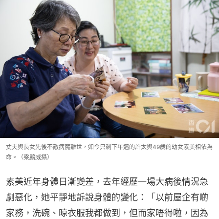
丈夫與長女先後不敵病魔離世，如今只剩下年邁的許太與49歲的幼女素美相依為
命。（梁鵬威攝）
素美近年身體日漸變差，去年經歷一場大病後情況急
劇惡化，她平靜地訴說身體的變化：「以前屋企有啲
家務，洗碗、晾衣服我都做到，但而家唔得啦，因為