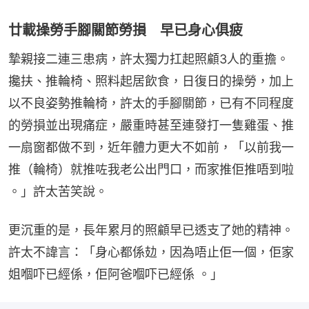
廿載操勞手腳關節勞損 早已身心俱疲
摯親接二連三患病，許太獨力扛起照顧3人的重擔。
攙扶、推輪椅、照料起居飲食，日復日的操勞，加上
以不良姿勢推輪椅，許太的手腳關節，已有不同程度
的勞損並出現痛症，嚴重時甚至連發打一隻雞蛋、推
一扇窗都做不到，近年體力更大不如前，「以前我一
推（輪椅）就推咗我老公出門口，而家推佢推唔到啦 
。」許太苦笑說。
更沉重的是，長年累月的照顧早已透支了她的精神。
許太不諱言：「身心都係攰，因為唔止佢一個，佢家
姐嗰吓已經係，佢阿爸嗰吓已經係 。」