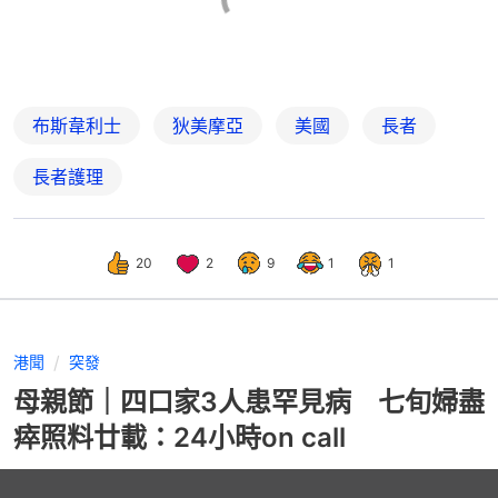
布斯韋利士
狄美摩亞
美國
長者
長者護理
20
2
9
1
1
港聞
突發
母親節｜四口家3人患罕見病 七旬婦盡
瘁照料廿載：24小時on call