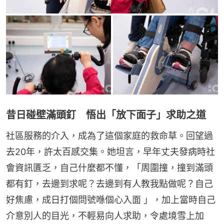
昔日碰壁滿頭釘 悟出「放下面子」求助之道
社區服務的介入，成為了這個家庭的救命草。回望過
去20年，許太百感交集。她坦言，早年丈夫發病時社
會資訊匱乏，自己什麼都不懂，「周圍撞，撞到滿頭
都有釘，去邊到求呢？去邊到有人教我點做呢？自己
好焦慮，成日打個問號喺個心入面 」，加上當時自己
介意別人的目光，不輕易向人求助，令處境雪上加