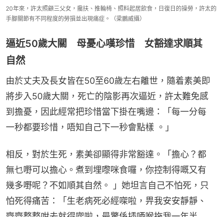
20年來，許太照顧三父女，攙扶、推輪椅、照料起居飲食，日復日的操勞，許太的
手腳關節有不同程度的勞損並出現痛症。（梁鵬威攝）
逼近50歲大關 母憂心嘆珍惜 女豁達求順其
自然
由於丈夫及長女皆在50至60歲左右離世，隨着素美即
將步入50歲大關，死亡的陰影再次逼近，許太難免感
到擔憂，因此經常把珍惜當下掛在嘴邊：「每一分每
一秒都要珍惜，唔知自己下一秒會點樣 。」
相反，對於生死，素美卻顯得非常豁達。「擔心？都
無乜嘢可以擔心。煮到埋嚟咪食囉，你控制得嘅又有
幾多嘢呢？不如順其自然。 」她坦言自己不怕死，只
怕死得痛苦：「生老病死必經㗎啦，畀我安安靜靜、
齊齊整整咁去就得㗎啦，最驚係插哂喉拖我一年半