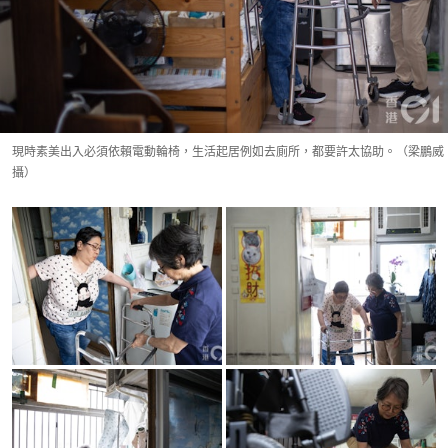
現時素美出入必須依賴電動輪椅，生活起居例如去廁所，都要許太協助。（梁鵬威
攝）