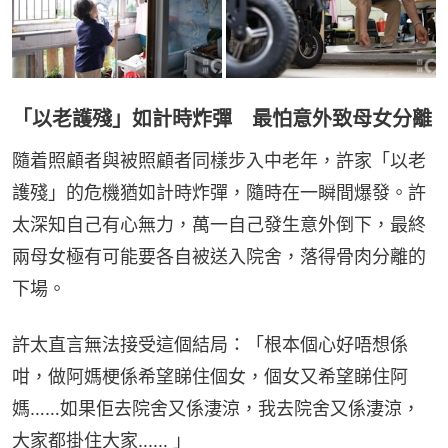
「以老護殘」如計時炸彈 最怕意外致母女分離
隨着照顧者與被照顧者同樣步入中老年，許家「以老
護殘」的危機猶如計時炸彈，隨時在一瞬間爆發。許
太深知自己有心無力，萬一自己發生意外倒下，最終
兩母女極有可能要各自被送入院舍，落得骨肉分離的
下場。
許太直言無法接受這個結局：「根本個心好唔想係
咁，做阿媽梗係希望睇住個女，個女又希望睇住阿
媽……如果佢去院舍又係淒涼，我去院舍又係淒涼，
大家都掛住大家‥‥‥ 」