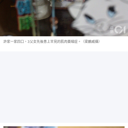
許家一家四口，3父女先後患上罕見的肌肉萎縮症。（梁鵬威攝）