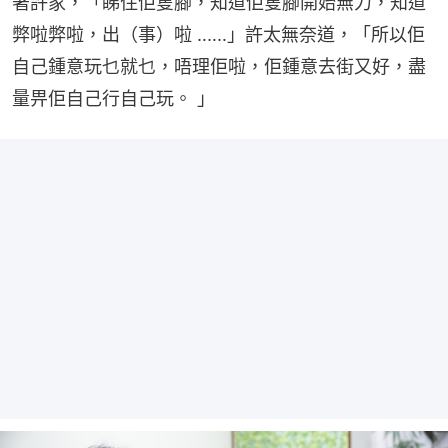
著許家，「睇住佢隻腳，知道佢隻腳開始無力，知道
弊啦弊啦，出（事）啦 ‥‥‥」許太無奈道，「所以佢
自己鍾意玩乜就乜，唔理佢啦，佢鍾意去街又好，盡
量畀佢自己行自己玩。 」