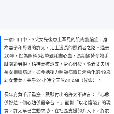
一家四口中，3父女先後患上罕見的肌肉萎縮症，身
為妻子和母親的許太，走上漫長的照顧者之路。過去
20年，她為照料3名摯親耗盡心血，長期操勞令她手
腳關節勞損，精神更被透支，身心俱疲。隨着丈夫與
長女相繼病逝，如今她獨力照顧病情日漸惡化的49歲
幼女素美，幾乎24小時全天候on call（候命）。
長年肩負千斤重擔，默默付出的許太不諱言：「心態
係好攰，個心攰係最辛苦 。」面對「以老護殘」的現
實，許太早已主動求助，在社區支援的介入下，終於