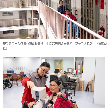
現時素美出入必須依賴電動輪椅，生活起居例如去廁所，都要許太協助。（梁鵬威
攝）