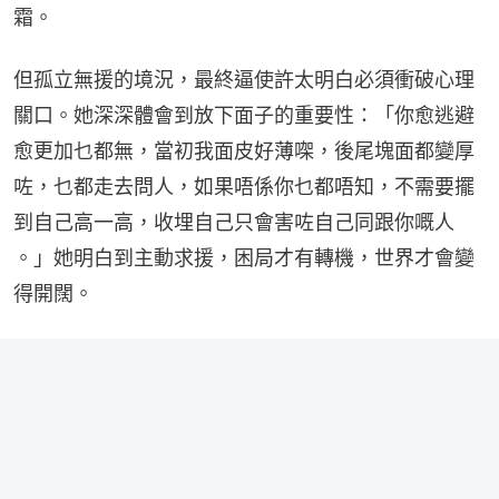
霜。
但孤立無援的境況，最終逼使許太明白必須衝破心理
關口。她深深體會到放下面子的重要性：「你愈逃避
愈更加乜都無，當初我面皮好薄㗎，後尾塊面都變厚
咗，乜都走去問人，如果唔係你乜都唔知，不需要擺
到自己高一高，收埋自己只會害咗自己同跟你嘅人 
。」她明白到主動求援，困局才有轉機，世界才會變
得開闊。