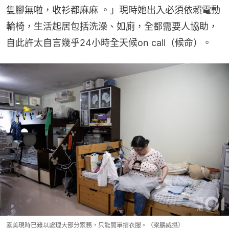
隻腳無啦，收衫都麻麻 。」現時她出入必須依賴電動
輪椅，生活起居包括洗澡、如廁，全都需要人協助，
自此許太自言幾乎24小時全天候on call（候命）。
素美現時已難以處理大部分家務，只能簡單摺衣服。（梁鵬威攝）