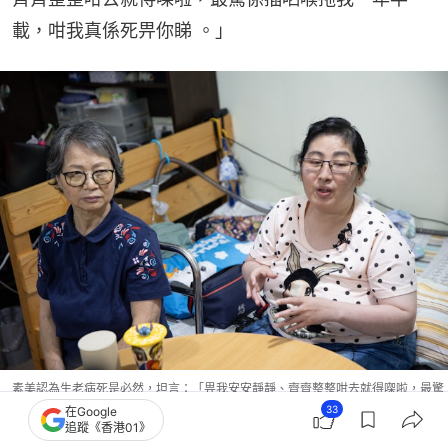
載，咁我真係死畀你睇 。」
素美認為生老病死是必然，坦言：「畀我安安靜靜、齊齊整整咁去就得㗎啦，最驚
係插哂喉拖我一年半載 。」（梁鵬威攝）
33
在Google
追蹤《香港01》