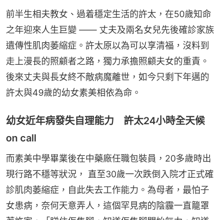
前半生相夫教女、過着穩定生活的許太，在50歲知命
之年迎來人生巨變 —— 丈夫及兩名女兒先後確診家族
遺傳性肌肉萎縮症。許太原以為可以享清福，沒料到
走上漫長的照顧者之路，獨力承擔照顧夫女的重責。
後來丈夫與長女終不敵病魔離世，如今只剩下年邁的
許太與49歲的幼女素美相依為命。
幼女近年病發失自理能力 許太24小時全天候
on call
而素美中學畢業後在中藥廠任職包裝員，20多歲時出
現行路不穩等狀況， 直至30歲一次跌倒入院才正式確
診肌肉萎縮症，自此失去工作能力。為母者，最怕子
女患病，奈何天意弄人，這個罕見病的陰霾一直籠罩