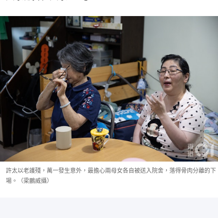
許太以老護殘，萬一發生意外，最擔心兩母女各自被送入院舍，落得骨肉分離的下
場。（梁鵬威攝）