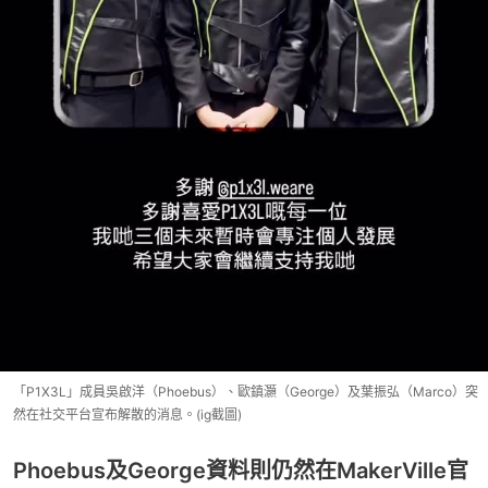
「P1X3L」成員吳啟洋（Phoebus）、歐鎮灝（George）及葉振弘（Marco）突
然在社交平台宣布解散的消息。(ig截圖)
Phoebus及George資料則仍然在MakerVille官