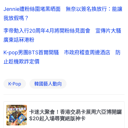
Jennie遭粉絲圍堵黑晒面 無奈以簽名換放行：能讓
我放假嗎？
李帝勳入行20周年4月將開粉絲見面會 宣傳片大騷
廣東話冧港粉
K-pop男團BTS首爾開騷 市政府稽查周邊酒店 防
止趁機欺詐定價
K-Pop
韓國藝人動向