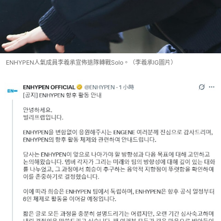
ENHYPEN人氣成員李羲承宣佈退隊轉戰Solo。（李羲承IG圖片）