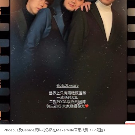
Phoebus及George資料則仍然在MakerVille官網找到。(ig截圖)