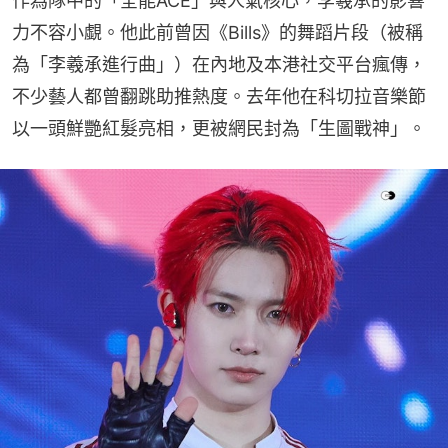
作為隊中的「全能ACE」與人氣核心，李羲承的影響
力不容小覷。他此前曾因《Bills》的舞蹈片段（被稱
為「李羲承進行曲」）在內地及本港社交平台瘋傳，
不少藝人都曾翻跳助推熱度。去年他在科切拉音樂節
以一頭鮮艷紅髮亮相，更被網民封為「生圖戰神」。