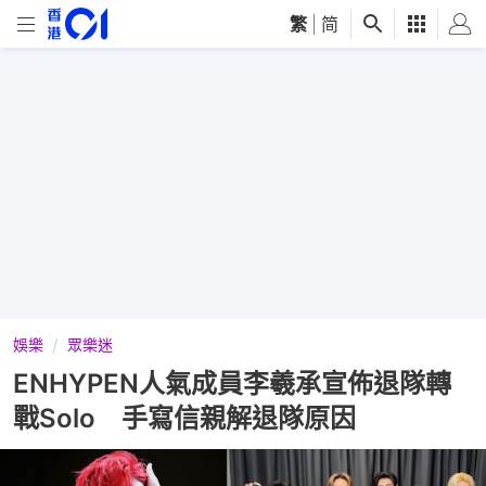
繁
|
简
娛樂
眾樂迷
ENHYPEN人氣成員李羲承宣佈退隊轉
戰Solo 手寫信親解退隊原因