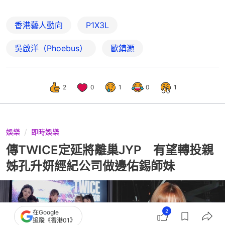
香港藝人動向
P1X3L
吳啟洋（Phoebus）
歐鎮灝
2
0
1
0
1
娛樂
即時娛樂
傳TWICE定延將離巢JYP 有望轉投親
姊孔升妍經紀公司做邊佑錫師妹
2
在Google
追蹤《香港01》