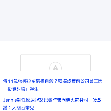
傳44歲張娜拉留遺書自殺？韓媒證實前公司員工因
「投資糾紛」輕生
Jennie超性感透視襲巴黎時裝周曬火辣身材 獲激
讚：人間香奈兒