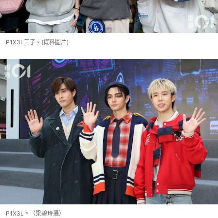
P1X3L三子。(資料圖片)
P1X3L。（梁碧玲攝）