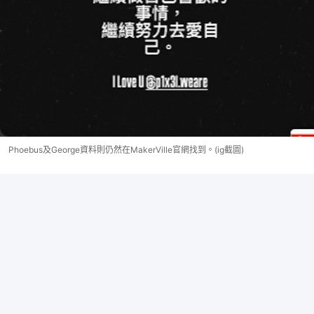
Phoebus及George資料則仍然在MakerVille官網找到。(ig截圖)