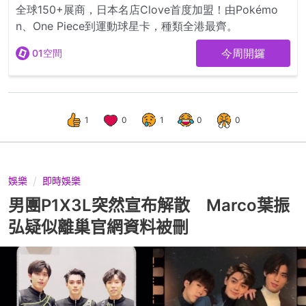
1
0
1
0
0
娛樂
即時娛樂
男團P1X3L突然宣布解散 Marco葉振
弘疑似離巢官網資料被刪