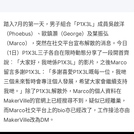
踏入7月的第一天，男子組合「P1X3L」成員吳啟洋
（Phoebus）、歐鎮灝（George）及葉振弘
（Marco），突然在社交平台宣布解散的消息。今日
（1日）P1X3L三子各自在限時動態分享了一段開首齊
說︰「大家好，我哋係P1X3L」的影片，之後Marco
留言多謝P1X3L：「多謝喜愛P1X3L嘅每一位，我哋
三個未來暫時會專注個人發展，希望大家會繼續支持
我哋。」除了P1X3L解散外，Marco的個人資料在
MakerVille的官網上已經搜尋不到，疑似已經離巢，
而Marco社交平台上的bio亦已經改了，工作接洽亦由
MakerVille改為DM。