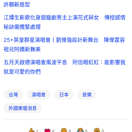
許願新造型
江𤒹生新歌化身甜寵劇男主上演花式冧女 傳授感情
秘訣需攬緊處理
25+英皇群星演唱會丨劉偉強設計新舞台 陳偉霆容
祖兒阿嬌新舞美
五月天啟德演唱會風波平息 阿信眼紅紅：能影響我
就是可愛的你們
台灣
演唱會
日本
音樂
外國樂壇消息
1
0
0
0
0