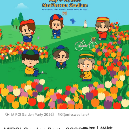
《Hi MIRO! Garden Party 2026》（IG@miro.weallare）