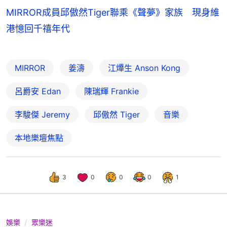
MIRROR成員邱傲然Tiger聯乘《聲夢》家族 現身維
港憶回千禧年代
MIRROR
姜濤
江𤒹生 Anson Kong
呂爵安 Edan
陳瑞輝 Frankie
李駿傑 Jeremy
邱傲然 Tiger
音樂
本地樂壇焦點
3
0
0
0
1
娛樂
眾樂迷