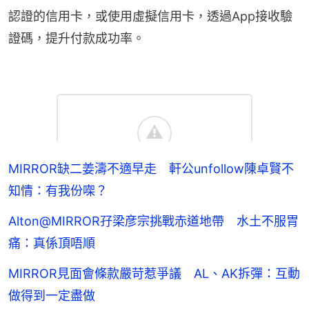
認證的信用卡，或使用虛擬信用卡，透過App接收驗
證碼，提升付款成功率。
MIRROR缺二姜濤不適早走 軒公unfollow陳卓賢不
知情：有我份㗎？
Alton@MIRROR孖梁彦宗挑戰赤道地帶 水土不服胃
痛：真係頂唔順
MIRROR見面會條款嚴苛惹爭議 AL、AK拆彈：互動
做得到一定盡做