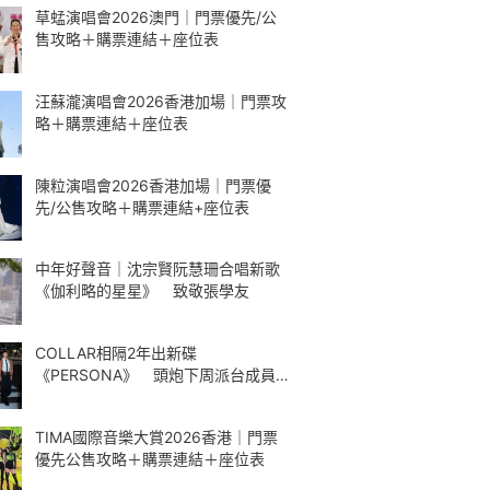
草蜢演唱會2026澳門｜門票優先/公
售攻略＋購票連結＋座位表
汪蘇瀧演唱會2026香港加場｜門票攻
略＋購票連結＋座位表
陳粒演唱會2026香港加場｜門票優
先/公售攻略＋購票連結+座位表
中年好聲音｜沈宗賢阮慧珊合唱新歌
《伽利略的星星》 致敬張學友
COLLAR相隔2年出新碟
《PERSONA》 頭炮下周派台成員
解構最愛歌曲
TIMA國際音樂大賞2026香港｜門票
優先公售攻略＋購票連結＋座位表