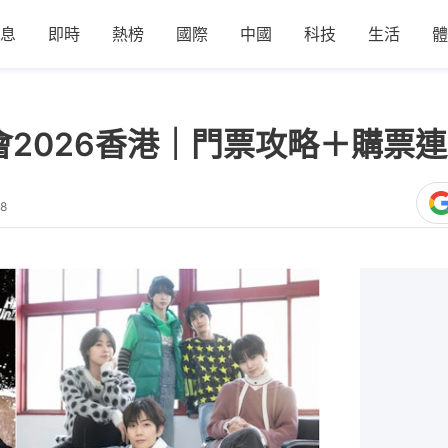
息
即時
熱榜
國際
中國
科技
生活
體
rn演唱會2026香港｜門票攻略＋購
38