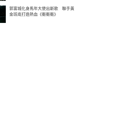
郭富城化身馬年大使出新歌 聯手黃
金班底打造熱血《衝衝衝》