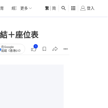
育
經濟
更多
01深圳
繁
觀點
|
简
健康
好食玩飛
登入
女
票連結＋座位表
1
在Google
追蹤《香港01》