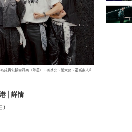
合，現由5名成員包括金賢栗（隊長）、孫基允、嚴太民、福嶌崇人和
港 | 詳情
日）