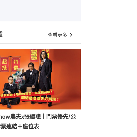
章
查看更多
how農夫x張繼聰｜門票優先/公
購票連結＋座位表