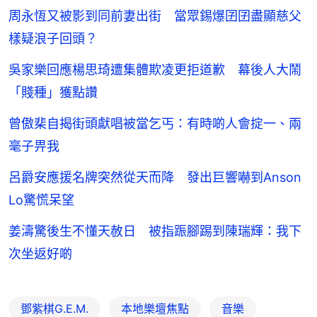
周永恆又被影到同前妻出街 當眾錫爆囝囝盡顯慈父
樣疑浪子回頭？
吳家樂回應楊思琦遭集體欺凌更拒道歉 幕後人大鬧
「賤種」獲點讚
曾傲棐自揭街頭獻唱被當乞丐：有時啲人會掟一、兩
毫子畀我
呂爵安應援名牌突然從天而降 發出巨響嚇到Anson
Lo驚慌呆望
姜濤驚後生不懂天赦日 被指䟴腳踢到陳瑞輝：我下
次坐返好啲
鄧紫棋G.E.M.
本地樂壇焦點
音樂