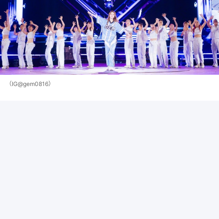
（IG@gem0816）