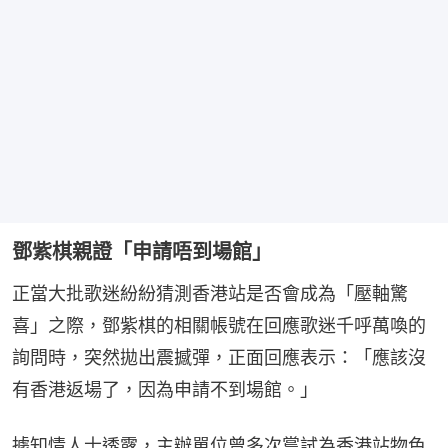
鄧紫棋親證「申請唔到場館」
正當大批歌迷紛紛猜測香港站是否會成為「壓軸驚
喜」之際，鄧紫棋的相關帳號在回應歌迷千呼萬喚的
詢問時，突然拋出震撼彈，正面回應表示：「應該沒
有香港返場了，因為申請不到場館。」
據知情人士透露，主辦單位曾多次嘗試為香港站物色