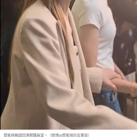
鄧紫棋親證回港開騷無望。（微博@鄧紫棋的百寶袋）