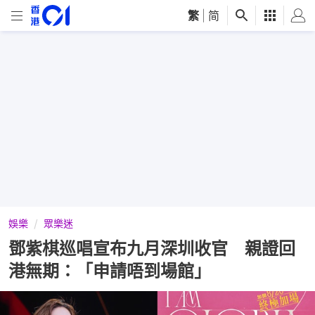
繁
|
简
娛樂
眾樂迷
鄧紫棋巡唱宣布九月深圳收官 親證回
港無期：「申請唔到場館」