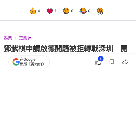
4
1
0
0
1
娛樂
眾樂迷
鄧紫棋申請啟德開騷被拒轉戰深圳 開
Live安慰粉絲：我有自知之明
5
在Google
追蹤《香港01》