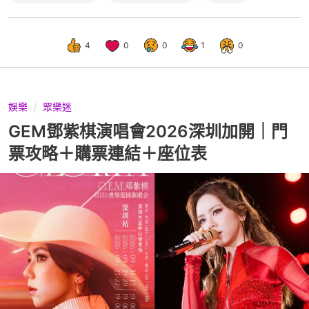
4
0
0
1
0
娛樂
眾樂迷
GEM鄧紫棋演唱會2026深圳加開｜門
票攻略＋購票連結＋座位表