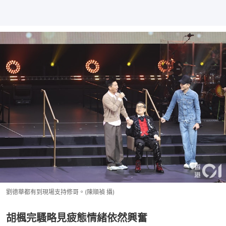
劉德華都有到現場支持修哥。(陳順禎 攝)
胡楓完騷略見疲態情緒依然興奮