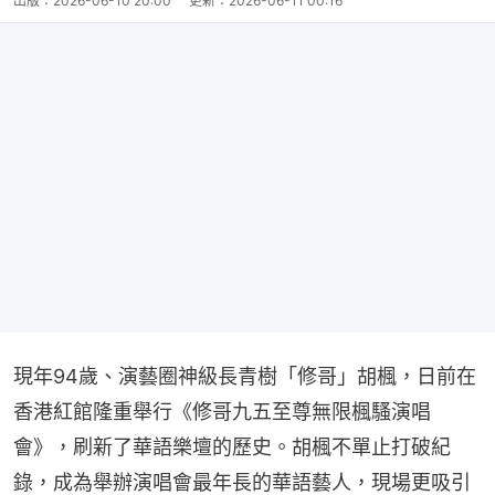
出版：
2026-06-10 20:00
更新：
2026-06-11 00:16
現年94歲、演藝圈神級長青樹「修哥」胡楓，日前在
香港紅館隆重舉行《修哥九五至尊無限楓騷演唱
會》，刷新了華語樂壇的歷史。胡楓不單止打破紀
錄，成為舉辦演唱會最年長的華語藝人，現場更吸引