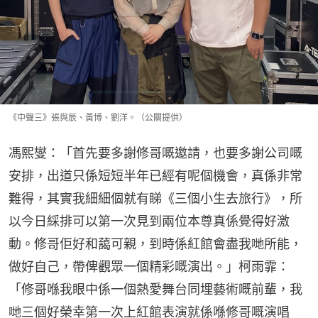
《中聲三》張與辰、黃博、劉洋。（公關提供）
馮熙燮：「首先要多謝修哥嘅邀請，也要多謝公司嘅
安排，出道只係短短半年已經有呢個機會，真係非常
難得，其實我細細個就有睇《三個小生去旅行》，所
以今日綵排可以第一次見到兩位本尊真係覺得好激
動。修哥佢好和藹可親，到時係紅館會盡我哋所能，
做好自己，帶俾觀眾一個精彩嘅演出。」柯雨霏：
「修哥喺我眼中係一個熱愛舞台同埋藝術嘅前輩，我
哋三個好榮幸第一次上紅館表演就係喺修哥嘅演唱