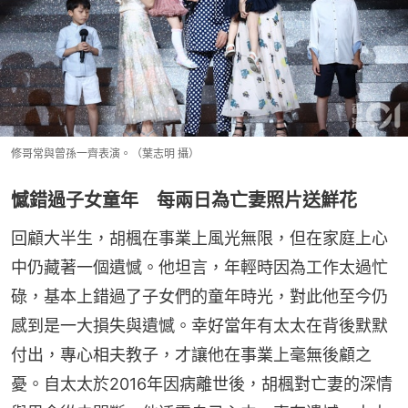
修哥常與曾孫一齊表演。（葉志明 攝）
憾錯過子女童年 每兩日為亡妻照片送鮮花
回顧大半生，胡楓在事業上風光無限，但在家庭上心
中仍藏著一個遺憾。他坦言，年輕時因為工作太過忙
碌，基本上錯過了子女們的童年時光，對此他至今仍
感到是一大損失與遺憾。幸好當年有太太在背後默默
付出，專心相夫教子，才讓他在事業上毫無後顧之
憂。自太太於2016年因病離世後，胡楓對亡妻的深情