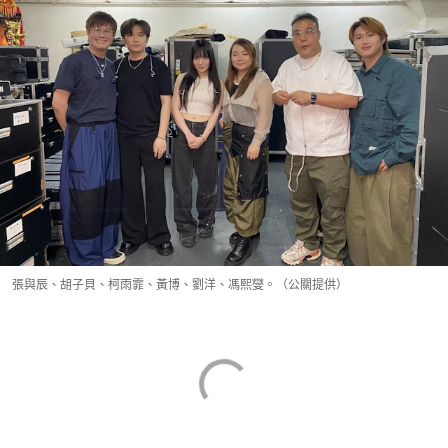
張與辰、胡子貝、柯雨霏、黃博、劉洋、馮熙燮。（公關提供）