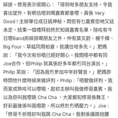
綵排，修哥表示很開心：「得到咁多朋友支持，令我
喜出望外，有啲估唔到嘅嘉賓都會嚟，真係 Very 
Good ! 主辦單位成日搞神秘，問佢有乜嘉賓佢哋又話
未定，結果一個禮拜前終於知道嘉賓名單，除咗有今
日嚟Band房綵排嘅朋友之外，仲有莫文蔚、楊千嬅、
Big Four、草蜢同周柏豪，就講住咁多先。」肥媽
說：「我今次有份唱已經好開心，我間唔中都有同
Joe合作，但Philip 就真係好多年都冇同台演出。」
Philip 笑說：「因為我冇參加中年好聲音。」肥媽即
時問他什麼時候來做評判，Philip :「唔駛做評判，我
而家成熟咗可以嚟唱，起初主辦叫我做修哥嘉賓，我
以為佢叫我嚟跳 Cha Cha ，大家都知修哥係舞王，
好彩最後係叫我唱歌，所以終於冇晒壓力。」Joe :
「修哥千祈唔好叫我跳 Cha Cha，我剩係識跳扭腰