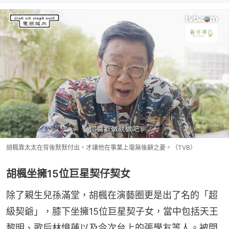
胡楓靠太太在背後默默付出，才讓他在事業上毫無後顧之憂。（TVB）
胡楓坐擁15位巨星契仔契女
除了親生兒孫滿堂，胡楓在演藝圈更是出了名的「超
級契爺」，膝下坐擁15位巨星契子女，當中包括天王
黎明、歌后林憶蓮以及今次台上的張學友等人。被問