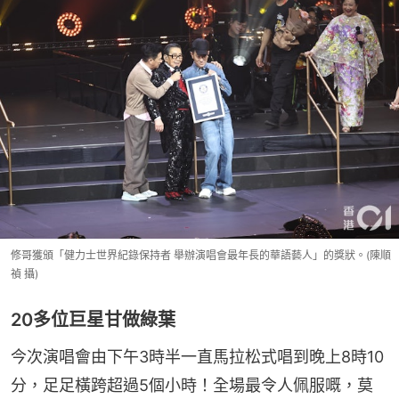
修哥獲頒「健力士世界紀錄保持者 舉辦演唱會最年長的華語藝人」的獎狀。(陳順
禎 攝)
20多位巨星甘做綠葉
今次演唱會由下午3時半一直馬拉松式唱到晚上8時10
分，足足橫跨超過5個小時！全場最令人佩服嘅，莫