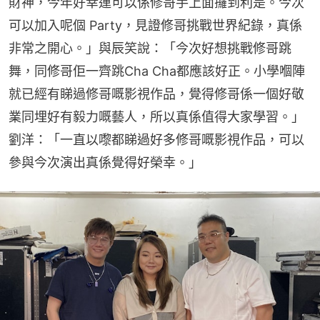
財神，今年好幸運可以係修哥手上面攞到利是。今次
可以加入呢個 Party，見證修哥挑戰世界紀錄，真係
非常之開心。」與辰笑說：「今次好想挑戰修哥跳
舞，同修哥佢一齊跳Cha Cha都應該好正。小學嗰陣
就已經有睇過修哥嘅影視作品，覺得修哥係一個好敬
業同埋好有毅力嘅藝人，所以真係值得大家學習。」
劉洋：「一直以嚟都睇過好多修哥嘅影視作品，可以
參與今次演出真係覺得好榮幸。」