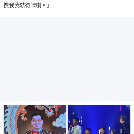
攬我我就得㗎喇。」