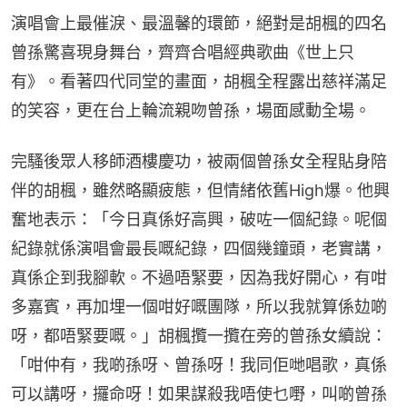
演唱會上最催淚、最溫馨的環節，絕對是胡楓的四名
曾孫驚喜現身舞台，齊齊合唱經典歌曲《世上只
有》。看著四代同堂的畫面，胡楓全程露出慈祥滿足
的笑容，更在台上輪流親吻曾孫，場面感動全場。
完騷後眾人移師酒樓慶功，被兩個曾孫女全程貼身陪
伴的胡楓，雖然略顯疲態，但情緒依舊High爆。他興
奮地表示：「今日真係好高興，破咗一個紀錄。呢個
紀錄就係演唱會最長嘅紀錄，四個幾鐘頭，老實講，
真係企到我腳軟。不過唔緊要，因為我好開心，有咁
多嘉賓，再加埋一個咁好嘅團隊，所以我就算係攰啲
呀，都唔緊要嘅。」胡楓攬一攬在旁的曾孫女續說：
「咁仲有，我啲孫呀、曾孫呀！我同佢哋唱歌，真係
可以講呀，攞命呀！如果謀殺我唔使乜嘢，叫啲曾孫