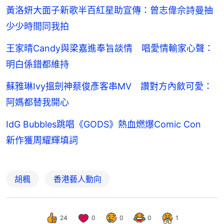
黃洛妍大面子新歌半百紅星助宣傳：曾志偉佘詩曼抽
少少時間同我拍
王家晴Candy與梁嘉進奉旨談情 唱愛情輸家心聲：
明白係錯都維持
蘇雅琳Ivy搵劍神蔡俊彥客串MV 讚對方內斂可愛：
阿媽都替我開心
IdG Bubbles跳唱《GODS》熱血燃爆Comic Con
新作獲周耀輝填詞
胡楓
香港藝人動向
24
0
0
0
1