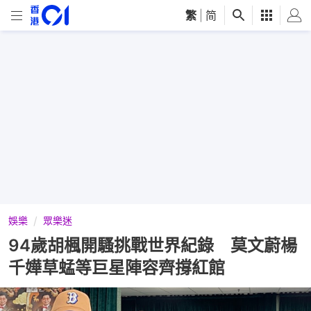
繁
|
简
娛樂
眾樂迷
94歲胡楓開騷挑戰世界紀錄 莫文蔚楊
千嬅草蜢等巨星陣容齊撐紅館