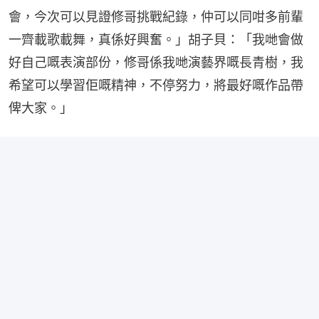
會，今次可以見證修哥挑戰紀錄，仲可以同咁多前輩
一齊載歌載舞，真係好興奮。」胡子貝：「我哋會做
好自己嘅表演部份，修哥係我哋演藝界嘅長青樹，我
希望可以學習佢嘅精神，不停努力，將最好嘅作品帶
俾大家。」