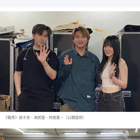
《聲秀》胡子貝、馮熙燮、柯雨霏。（公關提供）