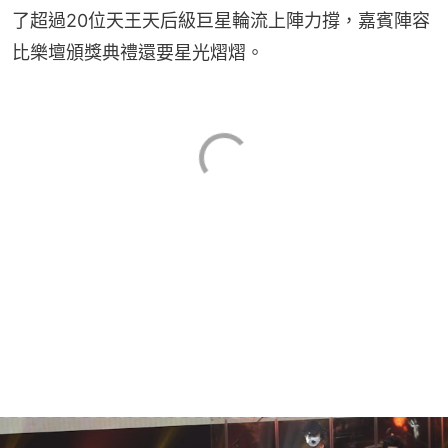
了超過20位天王天后級巨星輪流上陣力撐，嘉賓陣容
比樂壇頒獎典禮還要星光熠熠。