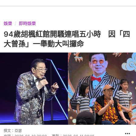
娛樂
即時娛樂
94歲胡楓紅館開騷連唱五小時 因「四
大曾孫」一舉動大叫攞命
撰文：
亞瑟