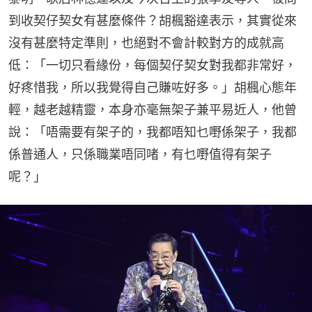
到收契仔契女有甚麼條件？胡楓豁達表示，其實從來
沒有甚麼特定準則，也絕對不會計較對方的成就高
低：「一切只看緣份，每個契仔契女對我都非常好，
好疼惜我，所以我覺得自己賺咗好多。」胡楓心態年
輕，越老越精靈，本身亦毫無架子兼平易近人，他曾
說：「唔需要有架子的，我都唔知乜嘢係架子，我都
係普通人，只係職業唔同啫，有乜嘢值得有架子
呢？」