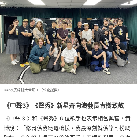
Band 房綵排大合照。（公關提供）
《中聲3》《聲秀》新星齊向演藝長青樹致敬
《中聲 3 》和《聲秀》6 位歌手也表示相當興奮，黃
博說：「修哥係我哋嘅榜樣，我最深刻就係修哥扮嘅