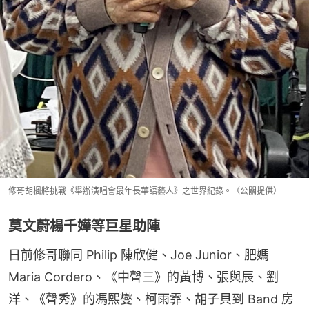
修哥胡楓將挑戰《舉辦演唱會最年長華語藝人》之世界紀錄。（公關提供）
莫文蔚楊千嬅等巨星助陣
日前修哥聯同 Philip 陳欣健、Joe Junior、肥媽 
Maria Cordero、《中聲三》的黃博、張與辰、劉
洋、《聲秀》的馮熙燮、柯雨霏、胡子貝到 Band 房