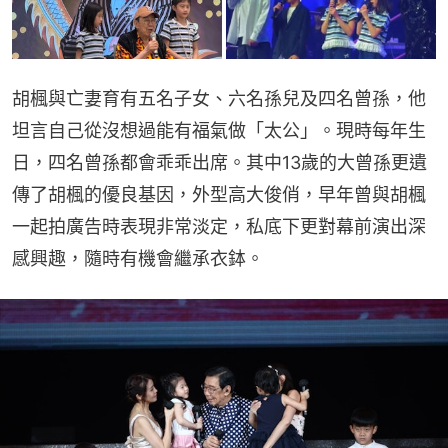
胡楓與亡妻育有五名子女、六名孫兒及四名曾孫，他
坦言自己從沒想過能有福氣做「太公」。現時每年生
日，四名曾孫都會乖乖出席。其中13歲的大曾孫更遺
傳了胡楓的優良基因，外型高大俊俏，早年曾與胡楓
一起拍廣告時表現非常淡定，私底下更對幕前演出深
感興趣，隨時有機會繼承衣鉢。