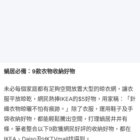
蝸居必備：9款衣物收納好物
未必每個家庭都有足夠空間放置大型的晾衣網，讓衣
服平放晾乾，網民熱捧IKEA的$5好物，用家稱：「針
織衣物晾曬不怕有痕跡。」除了衣服，運用鞋子及手
袋收納好物，都能輕鬆騰出空間，打理蝸居井井有
條。筆者整合以下9款獲網民好評的收納好物，都在
IKEA、Daiso及HKTVmall找得到。