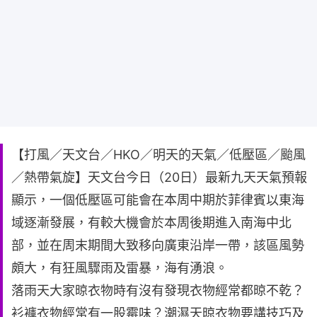
【打風／天文台／HKO／明天的天氣／低壓區／颱風
／熱帶氣旋】天文台今日（20日）最新九天天氣預報
顯示，一個低壓區可能會在本周中期於菲律賓以東海
域逐漸發展，有較大機會於本周後期進入南海中北
部，並在周末期間大致移向廣東沿岸一帶，該區風勢
頗大，有狂風驟雨及雷暴，海有湧浪。
落雨天大家晾衣物時有沒有發現衣物經常都晾不乾？
衫褲衣物經常有一股霉味？潮濕天晾衣物要講技巧及