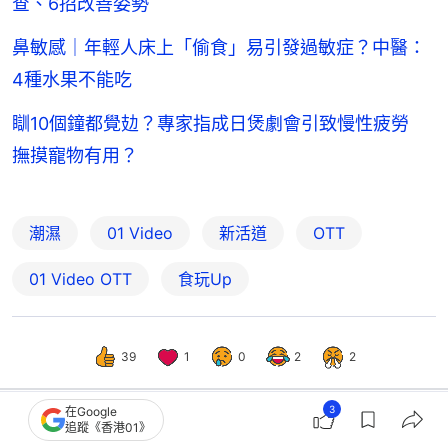
查、6招改善姿勢
鼻敏感｜年輕人床上「偷食」易引發過敏症？中醫：
4種水果不能吃
瞓10個鐘都覺攰？專家指成日煲劇會引致慢性疲勞
撫摸寵物有用？
潮濕
01 Video
新活道
OTT
01‌ ‌Video‌ ‌OTT
食玩Up
39
1
0
2
2
3
在Google
追蹤《香港01》
好食玩飛
食玩買