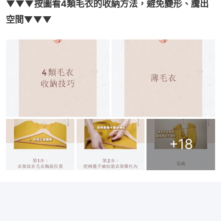
▼▼▼按圖看4類毛衣的收納方法，避免變形、騰出
空間▼▼▼
+
18