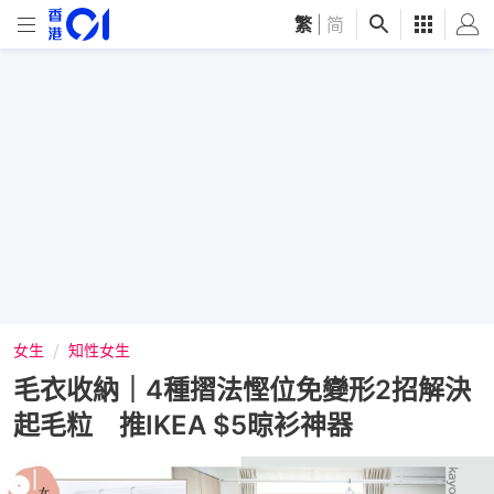
繁
|
简
女生
知性女生
毛衣收納｜4種摺法慳位免變形2招解決
起毛粒 推IKEA $5晾衫神器