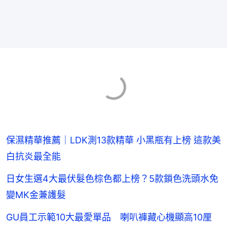
保濕精華推薦｜LDK測13款精華 小黑瓶有上榜 這款美
白抗炎最全能
日女生選4大最伏髮色棕色都上榜？5款鎖色洗頭水免
變MK金兼護髮
GU員工示範10大最愛單品 喇叭褲藏心機顯高10厘