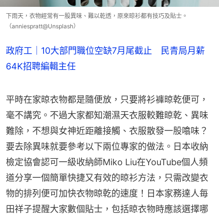
下雨天，衣物經常有一股異味、難以乾透，原來晾衫都有技巧及貼士。
（anniespratt@Unsplash）
政府工｜10大部門職位空缺7月尾截止 民青局月薪
64K招聘編輯主任
平時在家晾衣物都是隨便放，只要將衫褲晾乾便可，
毫不講究。不過大家都知潮濕天衣服較難晾乾、異味
難除，不想與女神近距離接觸、衣服散發一股噏味？
要去除異味就要參考以下兩位專家的做法。日本收納
檢定協會認可一級收納師Miko Liu在YouTube個人頻
道分享一個簡單快捷又有效的晾衫方法，只需改變衣
物的排列便可加快衣物晾乾的速度！日本家務達人毎
田祥子提醒大家數個貼士，包括晾衣物時應該選擇哪