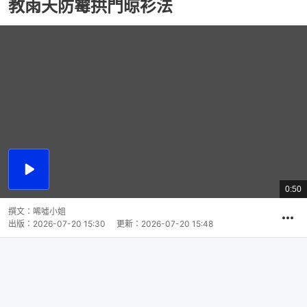
教雨天防霉拱門晾衫法
播
放
0:50
總
影
共
片
時
撰文：
唏噓小姐
間
出版：
2026-07-20 15:30
更新：
2026-07-20 15:48