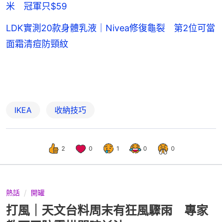
米 冠軍只$59
LDK實測20款身體乳液｜Nivea修復龜裂 第2位可當
面霜清痘防頸紋
IKEA
收納技巧
2
0
1
0
0
熱話
開罐
打風｜天文台料周末有狂風驟雨 專家