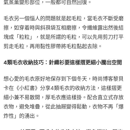
氣蒸薰變形部位，一般都可自然回復。
毛衣另一個惱人的問題就是起毛粒，當毛衣不斷受磨
擦，如穿着時與斜孭袋互相磨擦，令纖維露出然後結
塊成「粒粒」，就是所謂的毛粒，可以先用剪刀打平
剪走毛粒，再用黏性膠帶將毛粒黏起去除。
4類毛衣收納技巧：針織衫要這樣摺更細小騰出空間
想心愛的毛衣原好地保存到下個冬天，時尚博客黎貝
卡在《小紅書》分享4類毛衣的收納方法，這樣摺更
細小兼不易散開，厚毛衣應這樣掛。配合直立式存放
衣物，避免堆疊，從此抽屜變得鬆動，衣物不再「爆
炸性」的湧出。