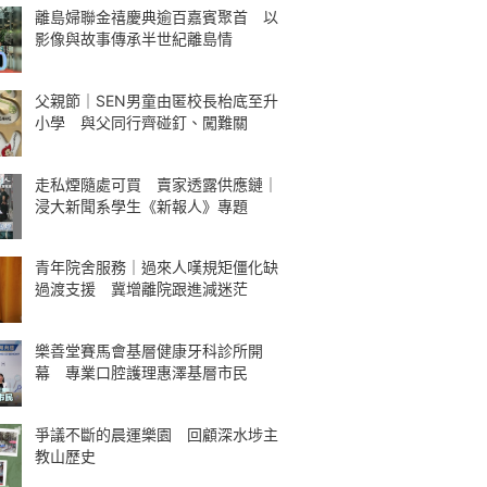
離島婦聯金禧慶典逾百嘉賓聚首 以
影像與故事傳承半世紀離島情
父親節｜SEN男童由匿校長枱底至升
小學 與父同行齊碰釘、闖難關
走私煙隨處可買 賣家透露供應鏈｜
浸大新聞系學生《新報人》專題
青年院舍服務｜過來人嘆規矩僵化缺
過渡支援 冀增離院跟進減迷茫
樂善堂賽馬會基層健康牙科診所開
幕 專業口腔護理惠澤基層市民
爭議不斷的晨運樂園 回顧深水埗主
教山歷史