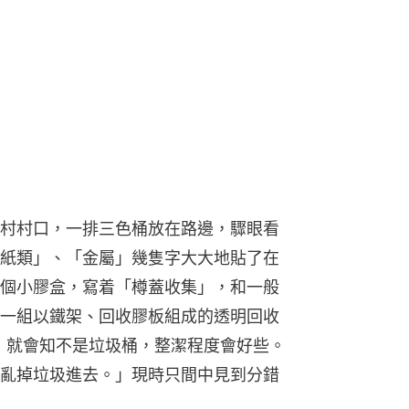
村村口，一排三色桶放在路邊，驟眼看
紙類」、「金屬」幾隻字大大地貼了在
個小膠盒，寫着「樽蓋收集」，和一般
一組以鐵架、回收膠板組成的透明回收
膠，就會知不是垃圾桶，整潔程度會好些。
亂掉垃圾進去。」現時只間中見到分錯