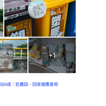
+
1
佔6成：近農田、回收場應善用