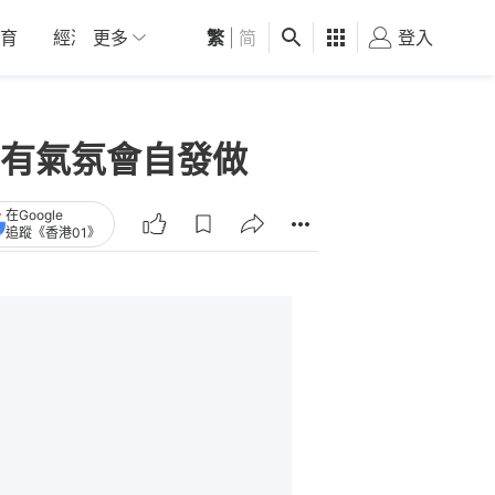
育
經濟
更多
01深圳
繁
觀點
|
简
健康
好食玩飛
登入
女
有氣氛會自發做
在Google
追蹤《香港01》