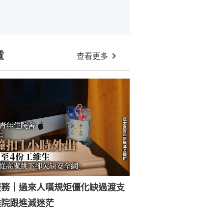
章
查看更多
服務｜過來人嘆規矩僵化缺過渡支
離院跟進減迷茫