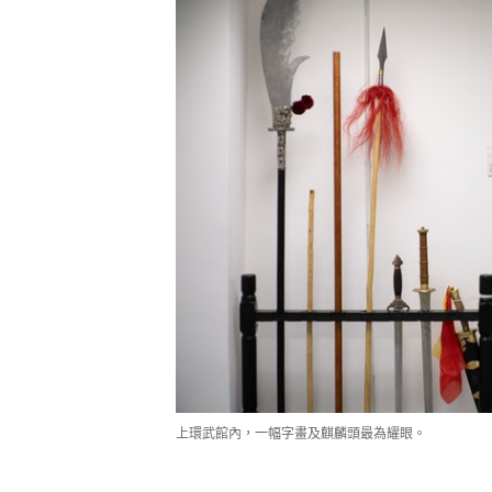
上環武館內，一幅字畫及麒麟頭最為耀眼。