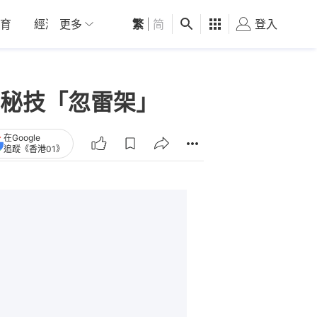
育
經濟
更多
01深圳
繁
觀點
|
简
健康
好食玩飛
登入
女
秘技「忽雷架」
在Google
追蹤《香港01》