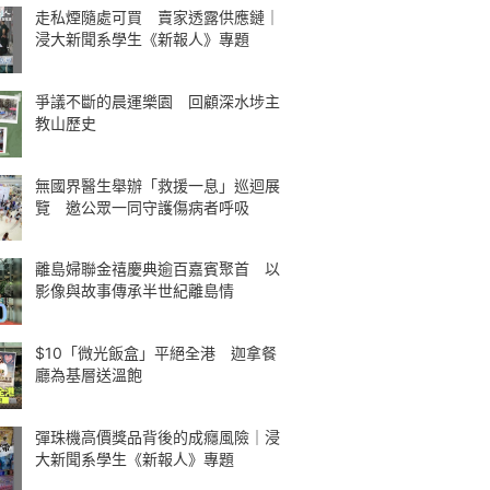
走私煙隨處可買 賣家透露供應鏈｜
浸大新聞系學生《新報人》專題
爭議不斷的晨運樂園 回顧深水埗主
教山歷史
無國界醫生舉辦「救援一息」巡迴展
覽 邀公眾一同守護傷病者呼吸
離島婦聯金禧慶典逾百嘉賓聚首 以
影像與故事傳承半世紀離島情
$10「微光飯盒」平絕全港 迦拿餐
廳為基層送溫飽
彈珠機高價獎品背後的成癮風險｜浸
大新聞系學生《新報人》專題