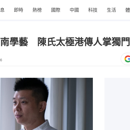
息
即時
熱榜
國際
中國
科技
生活
體
南學藝 陳氏太極港傳人掌獨門
26