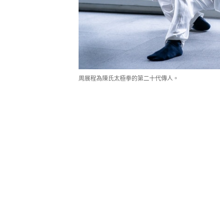
周展程為陳氏太極拳的第二十代傳人。
沉迷武術漫畫  尋太極之源
1997年，周展程師父先於香港跟隨孫
習陳式太極拳，五年後在河南參加比
門拜師，。「那時剛下旅遊巴，就看
好厲害，就知道她是我要找的人。」