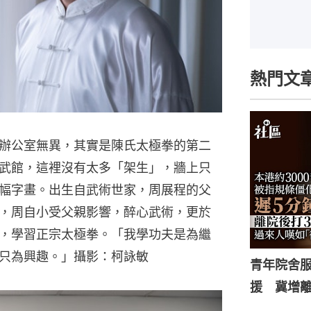
熱門文
辦公室無異，其實是陳氏太極拳的第二
武館，這裡沒有太多「架生」，牆上只
幅字畫。出生自武術世家，周展程的父
，周自小受父親影響，醉心武術，更於
師，學習正宗太極拳。「我學功夫是為繼
只為興趣。」攝影：柯詠敏
青年院舍
援 冀增