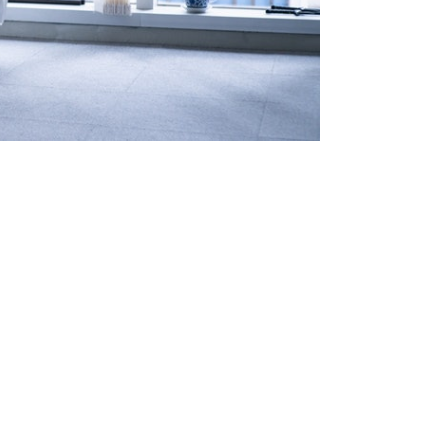
式太極拳的老師學習；於1998 年開始學
賽時，巧遇師傅陳慶雷的女兒，繼而上
到外頭有位女生正表演太極，最尾發勁