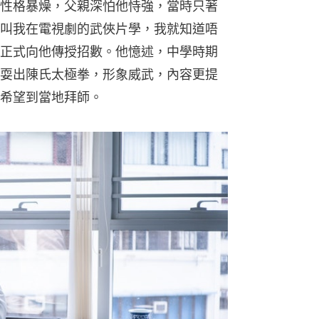
性格暴燥，父親深怕他恃強，當時只著
叫我在電視劇的武俠片學，我就知道唔
正式向他傳授招數。他憶述，中學時期
耍出陳氏太極拳，形象威武，內容更提
希望到當地拜師。