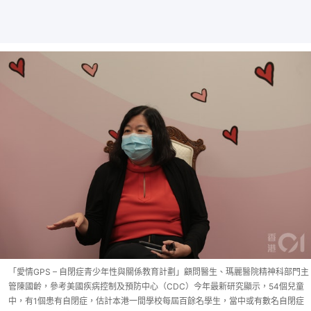
「愛情GPS – 自閉症青少年性與關係教育計劃」顧問醫生、瑪麗醫院精神科部門主
管陳國齡，參考美國疾病控制及預防中心（CDC）今年最新研究顯示，54個兒童
中，有1個患有自閉症，估計本港一間學校每屆百餘名學生，當中或有數名自閉症