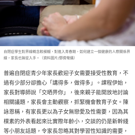
自閉症學生對界線概念較模糊，對進入青春期，如何建立一個健康的人際關係界
線，家長也無從入手。（資料圖片/鄧倩螢攝）
普遍自閉症青少年家長歡迎子女需要接受性教育，不
過有少部分卻擔心「講得多，做得多」。課程伊始，
家長對導師說「交晒畀你」，後來親子能開放地討論
相關議題，家長會主動觀察，抓緊機會教育子女。陳
詠恩稱，有家長更以為子女無戀愛及性需要，因為其
樸素的外表看起來比實際年齡小，交談的仍是新幹綫
等小朋友話題，令家長忽略其對學習性知識的需要，