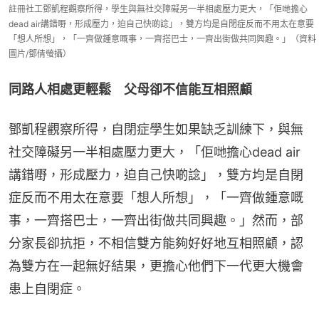
註冊社工鄧凱程觀察所得，學生與無社交障礙另一半相處壓力更大，「佢哋擔心
dead air講錯嘢，形成壓力，迫自己快啲諗」，雙方均是自閉症反而不用太在意要
「想人所想」，「一齊做鍾意嘅事，一齊搭巴士，一齊出街做共同興趣。」（資料
圖片/鄧倩螢攝）
同路人相處更輕鬆　父母卻不信能互相照顧
鄧凱程觀察所得，自閉症學生如果缺乏訓練下，與無
社交障礙另一半相處壓力更大，「佢哋擔心dead air
講錯嘢，形成壓力，迫自己快啲諗」，雙方均是自閉
症反而不用太在意要「想人所想」，「一齊做鍾意嘅
事，一齊搭巴士，一齊出街做共同興趣。」然而，部
分家長卻抗拒，不相信雙方能夠好好地互相照顧，認
為雙方在一起無好結果，更擔心他們下一代更大機會
患上自閉症。