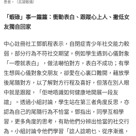
患者。（呂凝敏攝）
「蝦碌」事一籮籮：衝動表白、跟蹤心上人、撇低女
友獨自回家
中心註冊社工鄧凱程表示，自閉症青少年社交能力較
弱，部分行為不符社交期望。例如學生遇到心儀對象
「一嚟就表白」，做法嚇怕對方，表白不成功；有學
生想與心儀對象交朋友，卻愛在心裏口難開，藉放學
後尾隨對方，以了解對方行程及喜好，但落在別人眼
中就是跟蹤，「佢哋唔識如何健康地開展一段友
誼」。透過小組討論，學生站在第三者角度反思，亦
認為自己的尾隨行為不恰當。鄧指出，同學互相學
習，更多角度的思考，有助他們分辨出恰當的社交行
為。小組討論令他們學習「諗人諗啲乜、從序漸進，