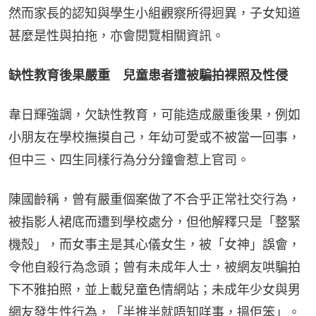
然而家長的認知與學生小組觀察所得迥異，子女知道
甚麼是性與拍拖，亦會閱覽相關資訊。
缺性教育後果嚴重　兒童患者遭被騙拍裸照及性侵
韋日輝強調，欠缺性教育，可能造成嚴重後果，例如
小朋友在學校撫摸自己，年幼可愛或不被當一回事，
但中三、四生同樣行為分分鐘會惹上官司。
陳國齡稱，曾有嚴重個案做了不合乎正常社交行為，
被指影人裙底而遭到學校處分，但他解釋只是「整緊
機殼」，而女事主是其心儀女生，被「女神」誤會，
令他自殺行為念頭；曾有未成年人士，被網友哄騙拍
下不雅拍照，並上載兒童色情網站；未成年少女與男
網友發生性行為，「半推半就唔知咩事，搵佢笨」。