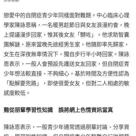
鄧倩螢攝）
戀愛中的自閉症青少年同樣面對難題。中心臨床心理
學家陳詠恩稱，一名暖男趁節日與女友浪漫約會，晚
上提議漫步回家，惟其後女友「嬲咗」。他求助智囊
團解謎，原來當晚先途經男生家，他隨即率先歸家，
女生在深夜無車情況下，獨自步行半小時回家。陳詠
恩表示，一般人會預設先護送女友回家，但自閉症青
少年想法較直接、不夠細心，基於時間及方便性認為
「點解要兜路」，即使很愛女友，但對二人相處的敏
感度較低。
難從朋輩學習性知識　誤將網上色情資訊當真
陳詠恩表示，一般青少年通常透過朋輩討論、分享資