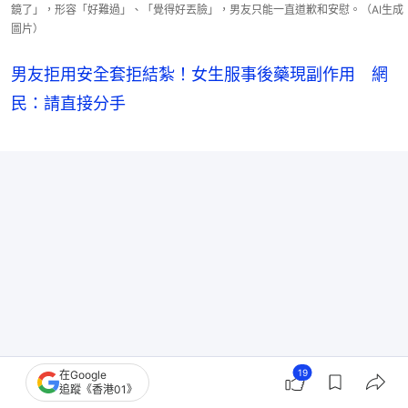
鏡了」，形容「好難過」、「覺得好丟臉」，男友只能一直道歉和安慰。（AI生成
圖片）
男友拒用安全套拒結紮！女生服事後藥現副作用 網
民：請直接分手
19
在Google
追蹤《香港01》