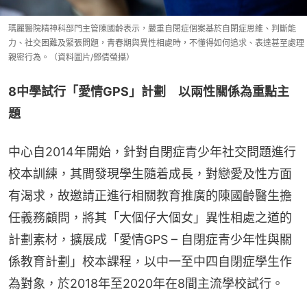
瑪麗醫院精神科部門主管陳國齡表示，嚴重自閉症個案基於自閉症思維、判斷能
力、社交困難及緊張問題，青春期與異性相處時，不懂得如何追求、表達甚至處理
親密行為。（資料圖片/鄧倩螢攝）
8中學試行「愛情GPS」計劃　以兩性關係為重點主
題
中心自2014年開始，針對自閉症青少年社交問題進行
校本訓練，其間發現學生隨着成長，對戀愛及性方面
有渴求，故邀請正進行相關教育推廣的陳國齡醫生擔
任義務顧問，將其「大個仔大個女」異性相處之道的
計劃素材，擴展成「愛情GPS – 自閉症青少年性與關
係教育計劃」校本課程，以中一至中四自閉症學生作
為對象，於2018年至2020年在8間主流學校試行。