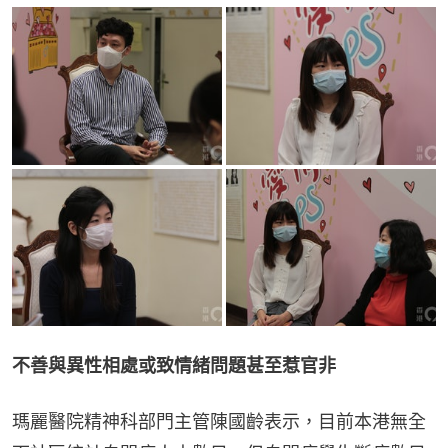
不善與異性相處或致情緒問題甚至惹官非
瑪麗醫院精神科部門主管陳國齡表示，目前本港無全