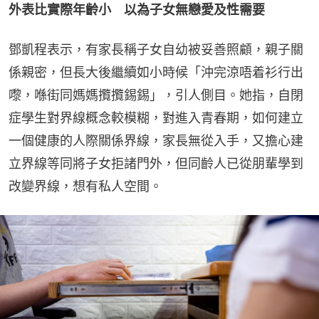
外表比實際年齡小　以為子女無戀愛及性需要
鄧凱程表示，有家長稱子女自幼被妥善照顧，親子關
係親密，但長大後繼續如小時候「沖完涼唔着衫行出
嚟，喺街同媽媽攬攬錫錫」，引人側目。她指，自閉
症學生對界線概念較模糊，對進入青春期，如何建立
一個健康的人際關係界線，家長無從入手，又擔心建
立界線等同將子女拒諸門外，但同齡人已從朋輩學到
改變界線，想有私人空間。