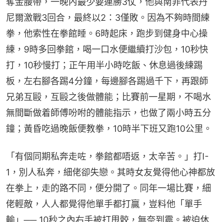
奪金腰帶，一晚內最少要連勝3仗，他與南非代表丹
尼爾激戰3回合，最終以2：3僅敗。因為不夠時間練
拳，他索性在拳館睡。6時起床，跑步到健身中心操
練，9時多回拳館，喝一口水便繼續打沙包，10秒快
打，10秒慢打；正午用半小時吃飯、休息過後練踢
板，左右腳各踢4分鐘，每邊腳各踢過千下，再跟師
兄弟互毆，互毆之後做體能；比賽前一星期，不喝水
無間斷做着師傅吩咐的體能指示，也做了兩小時五分
鐘；黃昏吃過晚飯便教拳，10時半下班又跑10公里。
「有個同期私奔走咗，拳館都唔返，太辛苦。」打I-
1，別人私奔，細佬卻失戀。其時女友覺得他心神都放
在拳上，走的路不同，便分開了。同年一場比賽，細
佬輕敵，人人都覺得他單手都打贏，豈料他「單手
輸」── 10秒之內右手被打甩骹，無奈到震。被迫休