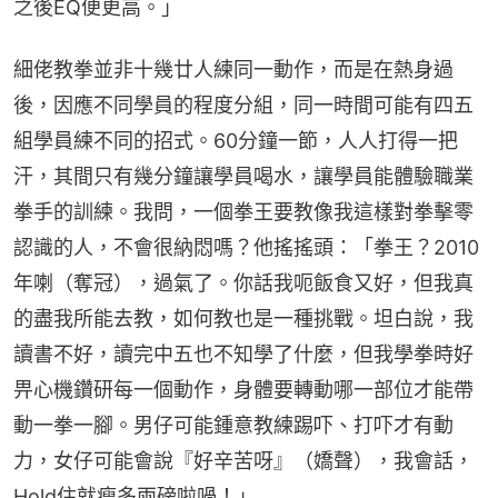
之後EQ便更高。」
細佬教拳並非十幾廿人練同一動作，而是在熱身過
後，因應不同學員的程度分組，同一時間可能有四五
組學員練不同的招式。60分鐘一節，人人打得一把
汗，其間只有幾分鐘讓學員喝水，讓學員能體驗職業
拳手的訓練。我問，一個拳王要教像我這樣對拳擊零
認識的人，不會很納悶嗎？他搖搖頭：「拳王？2010
年喇（奪冠），過氣了。你話我呃飯食又好，但我真
的盡我所能去教，如何教也是一種挑戰。坦白說，我
讀書不好，讀完中五也不知學了什麼，但我學拳時好
畀心機鑽研每一個動作，身體要轉動哪一部位才能帶
動一拳一腳。男仔可能鍾意教練踢吓、打吓才有動
力，女仔可能會說『好辛苦呀』（嬌聲），我會話，
Hold住就瘦多兩磅啦喎！」