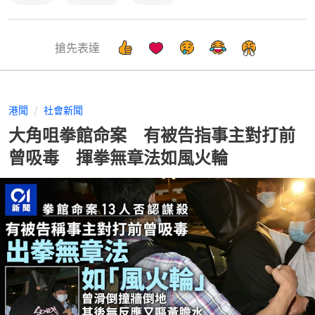
搶先表達
港聞
社會新聞
大角咀拳館命案 有被告指事主對打前
曾吸毒 揮拳無章法如風火輪