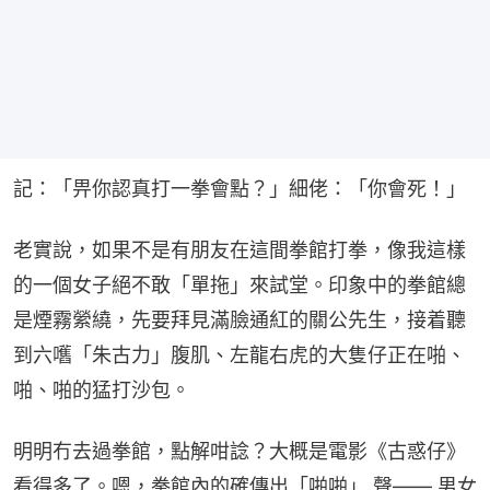
記：「畀你認真打一拳會點？」細佬：「你會死！」
老實說，如果不是有朋友在這間拳館打拳，像我這樣
的一個女子絕不敢「單拖」來試堂。印象中的拳館總
是煙霧縈繞，先要拜見滿臉通紅的關公先生，接着聽
到六嚿「朱古力」腹肌、左龍右虎的大隻仔正在啪、
啪、啪的猛打沙包。
明明冇去過拳館，點解咁諗？大概是電影《古惑仔》
看得多了。嗯，拳館內的確傳出「啪啪」 聲—— 男女