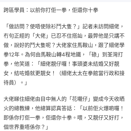
跨區學員：以前你打佢一拳，佢還你十拳
「做訪問？使唔使除衫鬥大隻？」記者未訪問細佬，
冇句正經的「大佬」已忍不住搭訕，最弊他是只講不
做，說好的鬥大隻呢？大佬家住馬鞍山，跟了細佬學
拳12年。為何由馬鞍山轉4程地鐵，「碌」到荃灣打
拳，他笑道：「細佬靚仔囉！事頭婆未結婚又好靚
女，結咗婚就更靚女！（細佬太太在拳館當行政和接
待員）。」
大佬睇住細佬由目中無人的「花𡃁仔」變成今天收晒
火的總教練，他總算認真答話：「以前佢火爆啲囉！
即係你打佢一拳，佢還你十拳。喂，又靚仔又好打，
個世界重唔係你？」