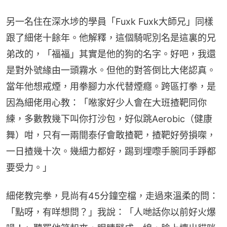
另一名住在深水埗的學員「Fuxk Fuxk大師兄」同樣
跟了細佬十餘年。他解釋，這個騎呢別名是這裏的兄
弟改的，「福福」其實是他的狗的名字。好吧，我還
是對外號緣由一頭霧水。但他的對答倒比大佬認真。
當年他想戒煙，用拳腳力水代替煙癮。跨區打拳，是
因為細佬用心教：「𠵱家好少人會在大班揸靶同你
練，多數教幾下叫你打沙包，好似跳Aerobic（健康
舞）咁，只有一兩間泰仔會敢揸靶，揸靶好勞損㗎，
一日揸幾十次。幾細力都好，踢到埋嚟手腕同手踭都
要受力。」
細佬教完拳，見尚有45分鐘空檔，走過來溫柔的問：
「點呀，有咩想問？」我說：「人哋話你以前好火爆