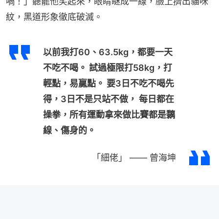
喎！」聽罷他笑起來，眼睛瞇成一線，臉上擠出貓咪
紋，黑道形象徹底破滅。
以前我打60、63.5kg，都要一天
不吃不喝。 試過極限打58kg，打
輕點，易贏點。 要3日不吃不喝先
得，3日不是只站不做， 每日都在
操拳，所有運動拿來做比賽都是黐
線、傷身的。
「細佬」 —— 曾海坤