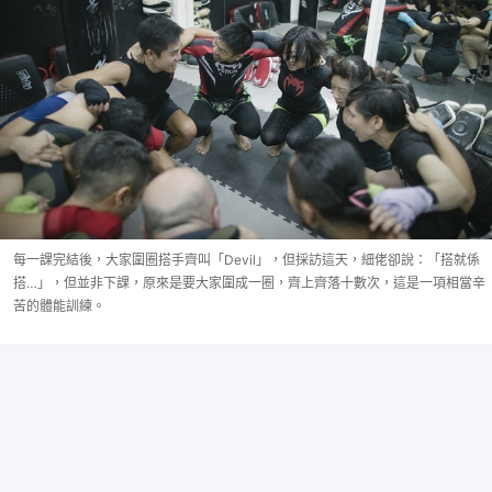
每一課完結後，大家圍圈搭手齊叫「Devil」，但採訪這天，細佬卻說：「搭就係
搭…」，但並非下課，原來是要大家圍成一圈，齊上齊落十數次，這是一項相當辛
苦的體能訓練。