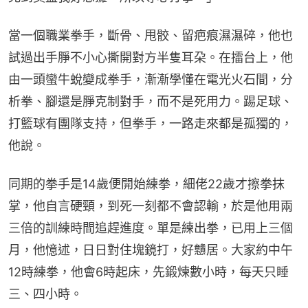
當一個職業拳手，斷骨、甩骹、留疤痕濕濕碎，他也
試過出手㬹不小心撕開對方半隻耳朶。在擂台上，他
由一頭蠻牛蛻變成拳手，漸漸學懂在電光火石間，分
析拳、腳還是㬹克制對手，而不是死用力。踢足球、
打籃球有團隊支持，但拳手，一路走來都是孤獨的，
他說。
同期的拳手是14歲便開始練拳，細佬22歲才擦拳抹
掌，他自言硬頸，到死一刻都不會認輸，於是他用兩
三倍的訓練時間追趕進度。單是練出拳，已用上三個
月，他憶述，日日對住塊鏡打，好戇居。大家約中午
12時練拳，他會6時起床，先鍛煉數小時，每天只睡
三、四小時。