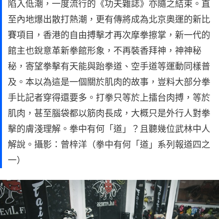
陷入低潮，一度流行的《功夫雜誌》亦隨之結束。直
至內地爆出散打熱潮，更有傳將成為北京奧運的新比
賽項目，香港的自由搏擊才再次摩拳擦掌，新一代的
館主也銳意革新拳館形象，不再裝香拜神，神神秘
秘，寄望拳擊有天能與跆拳道、空手道等運動同樣普
及。本以為這是一個關於肌肉的故事，豈料大部分拳
手比記者穿得還要多。打拳只等於上擂台肉搏，等於
肌肉，甚至腦袋都以筋肉長成，大概只是外行人對拳
擊的膚淺理解。拳中有何「道」？且聽幾位武林中人
解說。攝影：曾梓洋（拳中有何「道」系列報道四之
一）