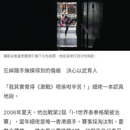
攝影記者着他隨意打幾下沙包拍照，他從容地打到沙包飛起。
忘掉隨手撫摸得到的傷痕　決心以武育人
「我其實覺得《激戰》唔係咁辛苦！」細佬一本認真
地說。
2006年夏天，他出戰第2屆「I-1世界泰拳格蘭披治
賽」，當年細佬是唯一香港選手。賽事採淘汰制，要