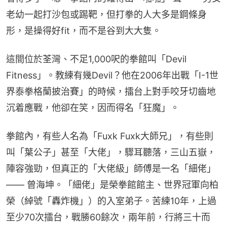
老幼一起打沙包或踢靶，但打拳的人大多是鋼條身
形，是操得好fit，而不是谷到大大隻。
這間位於荃灣、不足1,000呎的拳館叫「Devil 
Fitness」。教練有幾Devil？他在2006年出戰「I-1世
界泰拳格蘭披治賽」的時候，擂台上對手咬牙切齒地
沉着應戰，他卻在笑，因而得名「狂魔」。
拳館內，有些人名為「Fuxk Fuxk大師兄」，有些則
叫「葉公子」甚至「大佬」，驟耳聽落，三山五嶽，
陣容強勁，但真正的「大佬級」師傅是一名「細佬」 
—— 曾海坤。「細佬」是榮拳館館主、世界冠軍向柏
榮（綽號「轟炸機」）的入室弟子。苦練10年，上過
至少70次擂台，戰勝60餘次，兩年前，行將三十而