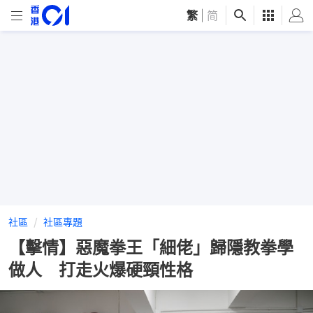
繁
|
简
社區
社區專題
【擊情】惡魔拳王「細佬」歸隱教拳學
做人 打走火爆硬頸性格