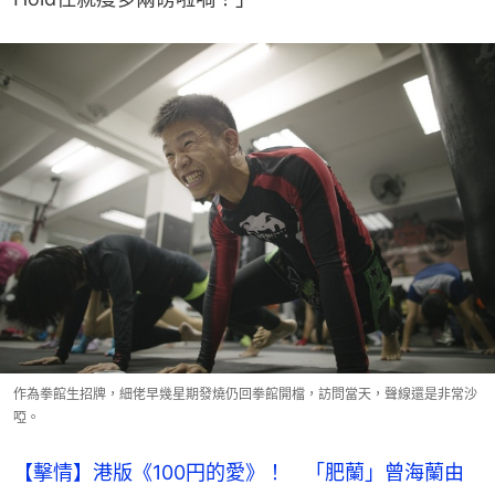
作為拳館生招牌，細佬早幾星期發燒仍回拳館開檔，訪問當天，聲線還是非常沙
啞。
【擊情】港版《100円的愛》！ 「肥蘭」曾海蘭由