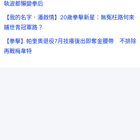
執波都懶變拳后
【我的名字．潘啟情】20歲拳擊新星：無冤枉路何來
鋪世青冠軍路？
【拳擊】帕奎奥退役7月技癢復出即奪金腰帶 不排除
再戰梅韋特