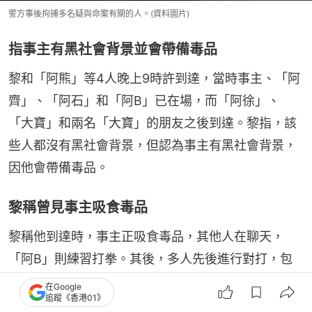
警方事後拘捕多名疑與命案有關的人。(資料圖片)
指事主有黑社會背景並會帶備毒品
黎和「阿熊」等4人晚上9時許到達，當時事主、「阿
齊」、「阿石」和「阿B」已在場，而「阿徐」、
「大寶」和兩名「大寶」的朋友之後到達。黎指，該
些人都沒有黑社會背景，但認為事主有黑社會背景，
因他會帶備毒品。
黎稱曾見事主吸食毒品
黎稱他到達時，事主正吸食毒品，其他人在聊天，
「阿B」則練習打拳。其後，多人先後進行對打，包
括事主和「阿B」，以後事主亦有和「阿熊」對打。
在Google
追蹤《香港01》
各人打拳時都戴上保護裝備，但事主和「阿熊」對打