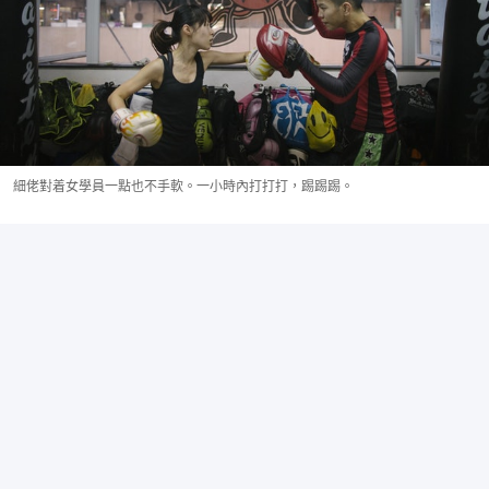
細佬對着女學員一點也不手軟。一小時內打打打，踢踢踢。