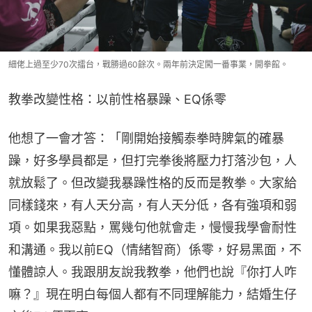
細佬上過至少70次擂台，戰勝過60餘次。兩年前決定闖一番事業，開拳館。
教拳改變性格：以前性格暴躁、EQ係零
他想了一會才答：「剛開始接觸泰拳時脾氣的確暴
躁，好多學員都是，但打完拳後將壓力打落沙包，人
就放鬆了。但改變我暴躁性格的反而是教拳。大家給
同樣錢來，有人天分高，有人天分低，各有強項和弱
項。如果我惡點，罵幾句他就會走，慢慢我學會耐性
和溝通。我以前EQ（情緒智商）係零，好易黑面，不
懂體諒人。我跟朋友說我教拳，他們也說『你打人咋
嘛？』現在明白每個人都有不同理解能力，結婚生仔