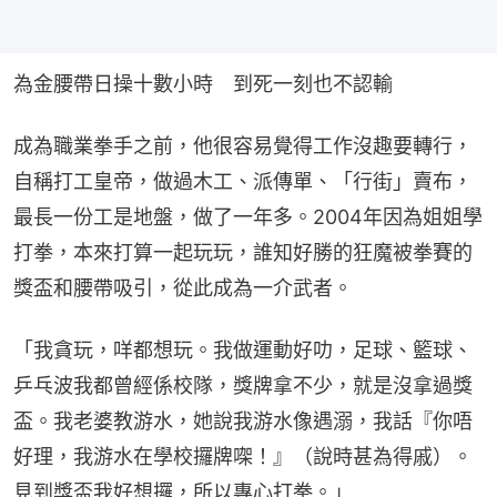
為金腰帶日操十數小時　到死一刻也不認輸
成為職業拳手之前，他很容易覺得工作沒趣要轉行，
自稱打工皇帝，做過木工、派傳單、「行街」賣布，
最長一份工是地盤，做了一年多。2004年因為姐姐學
打拳，本來打算一起玩玩，誰知好勝的狂魔被拳賽的
獎盃和腰帶吸引，從此成為一介武者。
「我貪玩，咩都想玩。我做運動好叻，足球、籃球、
乒乓波我都曾經係校隊，獎牌拿不少，就是沒拿過獎
盃。我老婆教游水，她說我游水像遇溺，我話『你唔
好理，我游水在學校攞牌㗎！』（說時甚為得戚）。
見到獎盃我好想攞，所以專心打拳。」