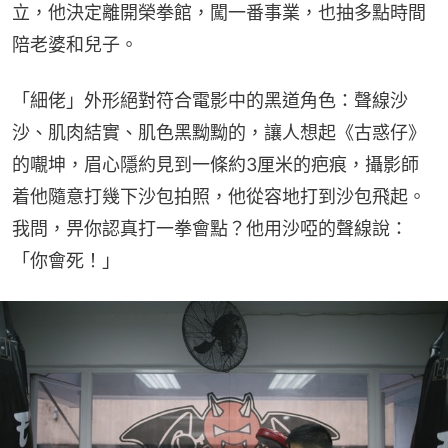
立，他決定離開榮拳館，闖一番事業，也抽多點時間
陪老婆和兒子。
「細佬」外形絕對符合電影中的黑道角色：聲線沙
沙、肌肉結實、肌色黑黝黝的，讓人想起《古惑仔》
的𡃁坤，眉心隱約見到一條約3厘米的疤痕，攝影師
着他隨意打幾下沙包拍照，他從容地打到沙包飛起。
我問，畀你認真打一拳會點？他用沙啞的聲線說：
「你會死！」