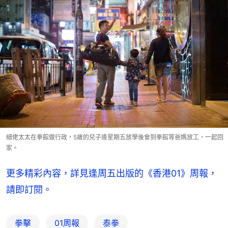
細佬太太在拳館做行政，5歲的兒子逄星期五放學後會到拳館等爸媽放工，一起回
家。
更多精彩內容，詳見逢周五出版的《香港01》周報，
請即訂閱。
拳擊
01周報
泰拳