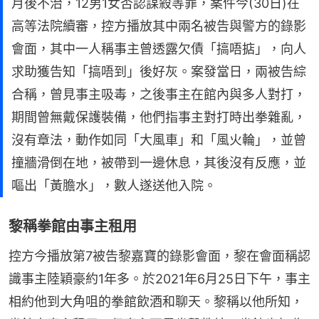
月後不治，12男1女否認謀殺等罪，案件今(30日)在
高等法院續審，控方播放其中兩名被告與警方的錄影
會面，其中一人稱事主曾透露欠債「搞唔掂」，向人
求助獲告知「搞唔到」後好灰。案發當日，兩被告綜
合稱，曾見事主吸毒，之後事主在館內與多人對打，
期間曾無戴保護裝備，他們指事主對打時出拳雜亂，
沒有章法，動作如同「大風車」和「風火輪」，並曾
撞牆滑倒在地，被帶到一邊休息，其後沒有反應，並
嘔出「黃膽水」，數人遂送他入院。
黎稱拳館由事主租用
控方今播放第7被告黎嘉寶的錄影會面，黎在會面稱認
識事主陸穎豪約1年多。於2021年6月25日下午，事主
相約他到大角咀的拳館飲酒和聊天。黎稱以他所知，