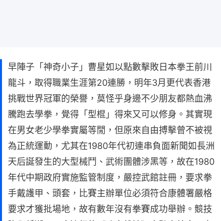
早陣子「神奇小子」曹星如以點數擊敗日本拳王前川
龍斗，取得職業生涯第20連勝，明年3月更代表香港
挑戰世界冠軍的榮譽，莫怪乎身邊不少朋友都熱血沸
騰跑去學拳，覺得「型棍」得來又可以修身。其實現
在男女老少學拳實屬等閒，但原來自由搏擊曾不被視
為正統運動，尤其在1980年代初連串負面新聞如長洲
天后誕發生的大型械鬥、武術團體涉黑等，故在1980
年代中期政府實施監管制度，嚴控武館註冊，要求拳
手戴護甲、頭套，比賽主辦單位必須符合康體署嚴格
要求才獲批場地，故有數年沒有拳賽成功舉辦。競技