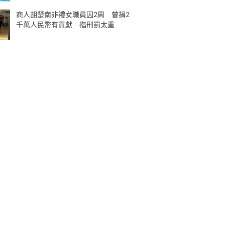
商人胡楚南非禮女職員囚2周 曾捐2
千萬人民幣有貢獻 指刑罰太重