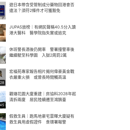
遊日本帶含受管制成分藥物回港會否
違法？須符2條件才可獲豁免
JUPAS放榜｜有網民聲稱40.5分入讀
港大醫科 醫學院指失實或追究
休班警長酒後仍開車 警署撞警車後
繼續駛至科學園 入獄2周罰2萬
宏福苑專家報告相片揭何偉豪黃金戰
衣嚴重火損 或曾長時間觸高溫
:28
觀塘花園大廈重建｜房協料2028年起
清拆兩廈 居民陸續遷至鴻鵠臺
:45
假救生員｜跑馬地豪宅雲暉大廈疑有
救生員用虛假證件 食環署報警