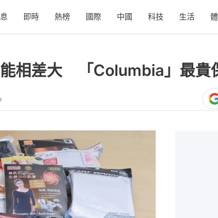
息
即時
熱榜
國際
中國
科技
生活
體
能相差大 「Columbia」
7