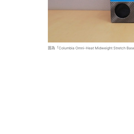
圖為「Columbia Omni-Heat Midweight Stre