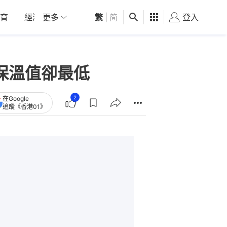
育
經濟
更多
01深圳
繁
觀點
|
简
健康
好食玩飛
登入
女
最貴保溫值卻最低
2
在Google
追蹤《香港01》