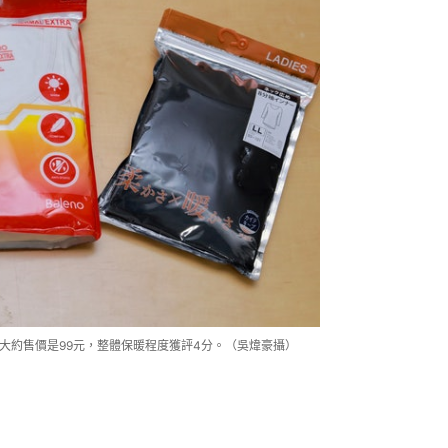
衣（中），大約售價是99元，整體保暖程度獲評4分。（吳煒豪攝）