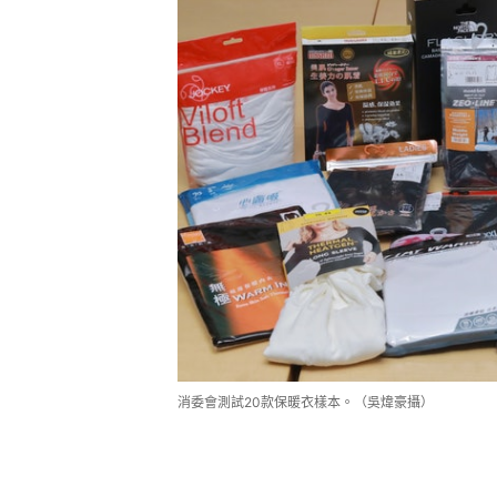
消委會測試20款保暖衣樣本。（吳煒豪攝）