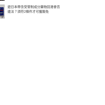
遊日本帶含受管制成分藥物回港會否
違法？須符2條件才可獲豁免