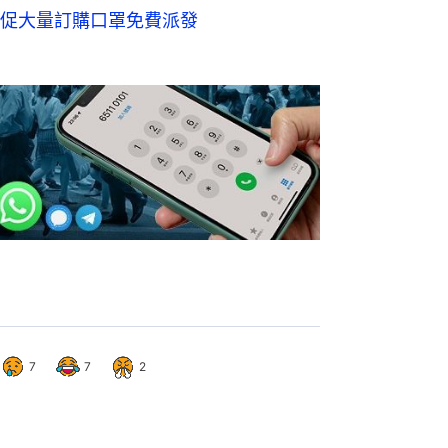
促大量訂購口罩免費派發
7
7
2