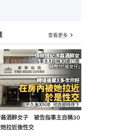
章
查看更多
姦酒醉女子 被告指事主自稱30
被她拉近後性交