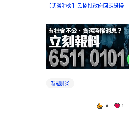
【武漢肺炎】民協批政府回應緩慢 
新冠肺炎
19
1