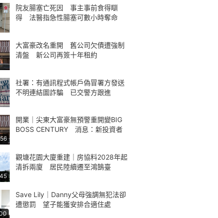
院友腸塞亡死因 事主事前食得瞓
得 法醫指急性腸塞可數小時奪命
大富豪改名重開 舊公司欠債遭強制
清盤 新公司再簽十年租約
社署：有通訊程式帳戶偽冒署方發送
不明連結圖詐騙 已交警方跟進
開業｜尖東大富豪無預警重開變BIG
BOSS CENTURY 消息：新投資者
:56
觀塘花園大廈重建｜房協料2028年起
清拆兩廈 居民陸續遷至鴻鵠臺
:45
Save Lily｜Danny父母強調無犯法卻
遭懲罰 望子能獲安排合適住處
:00