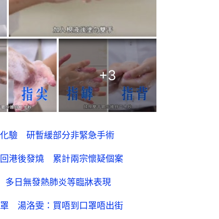
+
3
化驗 研暫緩部分非緊急手術
回港後發燒 累計兩宗懷疑個案
 多日無發熱肺炎等臨牀表現
口罩 湯洛雯：買唔到口罩唔出街