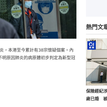
熱門文
炎，本港至今累計有38宗懷疑個案。內
不明原因肺炎的病原體初步判定為新型冠
保險經紀涉
歲已婚 