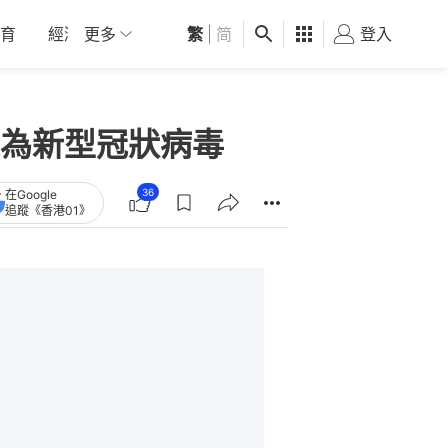
育
經濟
更多
01深圳
繁
觀點
|
简
健康
好食玩飛
登入
女
為新型冠狀病毒
36
在Google
追蹤《香港01》