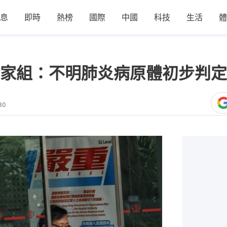
息
即時
熱榜
國際
中國
科技
生活
體
家組：不明肺炎病原體初步判定
30