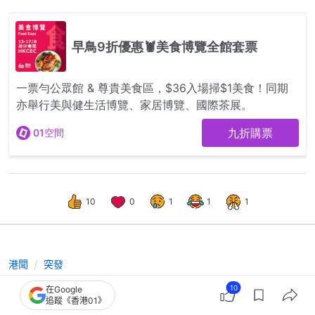
10
0
1
1
1
港聞
突發
3星期600宗網購騙案涉$3200萬 演
10
在Google
追蹤《香港01》
唱會飛居首 熱門玩具多人中招