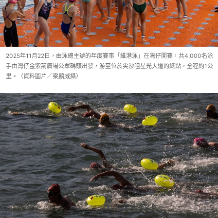
2025年11月22日，由泳總主辦的年度賽事「維港泳」在灣仔開賽，共4,000名泳
手由灣仔金紫荊廣場公眾碼頭出發，游至位於尖沙咀星光大道的終點，全程約1公
里。（資料圖片／梁鵬威攝）