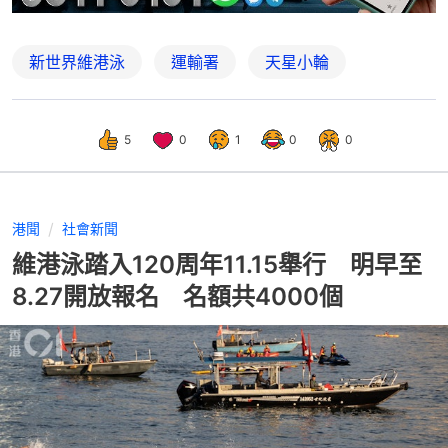
新世界維港泳
運輸署
天星小輪
5
0
1
0
0
港聞
社會新聞
維港泳踏入120周年11.15舉行 明早至
8.27開放報名 名額共4000個