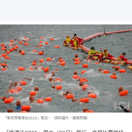
「新世界維港泳2023」情況。（資料圖片／蘇煒然攝）