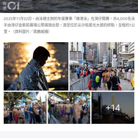
2025年11月22日，由泳總主辦的年度賽事「維港泳」在灣仔開賽，共4,000名泳
手由灣仔金紫荊廣場公眾碼頭出發，游至位於尖沙咀星光大道的終點，全程約1公
里。（資料圖片／梁鵬威攝）
+
14