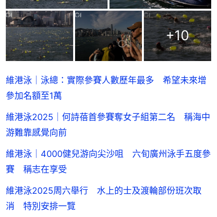
+
10
維港泳｜泳總：實際參賽人數歷年最多 希望未來增
參加名額至1萬
維港泳2025｜何詩蓓首參賽奪女子組第二名 稱海中
游難靠感覺向前
維港泳｜4000健兒游向尖沙咀 六旬廣州泳手五度參
賽 稱志在享受
維港泳2025周六舉行 水上的士及渡輪部份班次取
消 特別安排一覽