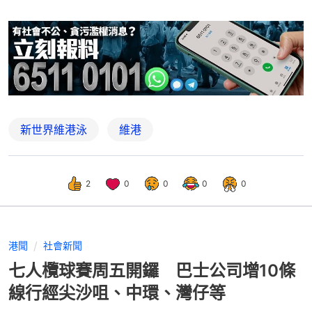
新世界維港泳
維港
2
0
0
0
0
港聞
社會新聞
七人欖球賽周五開鑼 巴士公司增10條
線行經尖沙咀、中環、灣仔等