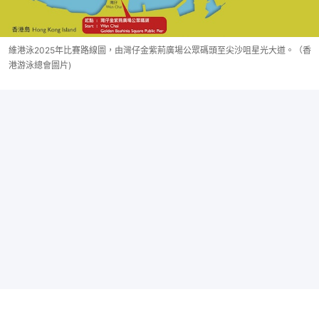
維港泳2025年比賽路線圖，由灣仔金紫荊廣場公眾碼頭至尖沙咀星光大道。（香
港游泳總會圖片)