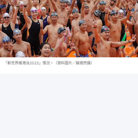
「新世界維港泳2023」情況。（資料圖片／蘇煒然攝）