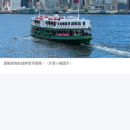
渡輪兩條航線將暫停服務。（天星小輪圖片）