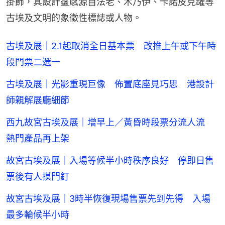
掛飾，其設計靈感源自法老、木乃伊、卡諾皮克罐等
古埃及文明的象徵性標誌或人物。
古埃及展｜2.1起取消全日基本票 改推上午或下午時
段門票二選一
古埃及展｜光影重現巨像 佈置底座見巧思 港設計
師親解展廳細節
西九故宮古埃及展｜增早上／黃昏時段票分流人流
熱門產品再上架
故宮古埃及展｜入場等候半小時秩序良好 停即日售
票後有人摸門釘
故宮古埃及展｜3時半恢復現場售票先到先得 入場
最多輪候半小時