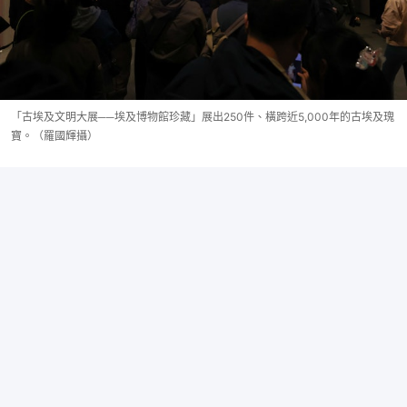
「古埃及文明大展──埃及博物館珍藏」展出250件、橫跨近5,000年的古埃及瑰
寶。（羅國輝攝）