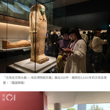
「古埃及文明大展──埃及博物館珍藏」展出250件、橫跨近5,000年的古埃及瑰
寶。（羅國輝攝）