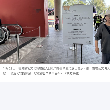
11月23日，香港故宮文化博物館入口及門外售票處均展出告示，指「古埃及文明大
展──埃及博物館珍藏」展覽即日門票已售罄。（董素琛攝）