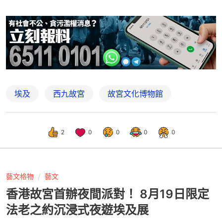
埃及
西九故宮
故宮文化博物館
2
0
0
0
0
藝文格物
藝文
香港故宮首辦夜間派對！ 8月19日限定
法老之約沉浸式夜遊埃及展