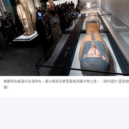
展廳用色偏淺灰及淺啡色，冀以簡潔及摩登風格突顯文物之美。（資料圖片/夏家朗
攝）