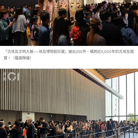
「古埃及文明大展──埃及博物館珍藏」展出250件、橫跨近5,000年的古埃及瑰
寶。（羅國輝攝）