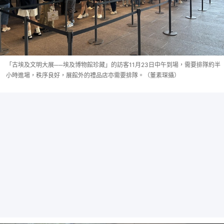
「古埃及文明大展──埃及博物館珍藏」的訪客11月23日中午到場，需要排隊約半
小時進場，秩序良好，展館外的禮品店亦需要排隊。（董素琛攝）