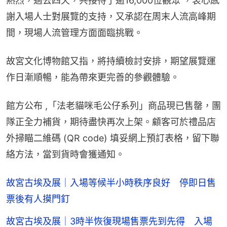
熱烈，過去四天，共接待了逾16,000位觀眾 ，衷心感
謝入場人士對展覽的支持，又承認在周末人流高峰期
間，現場人流管理方面面臨挑戰。
故宮文化博物館又指，將持續檢討安排，期望展覽運
作日漸順暢，能為帶來更完善的參觀體驗。
館方公布 ,「法老貓咪毛公仔系列」商品現已售罄，團
隊正全力補貨，期待盡快再次上架。顧客可於禮品店
外掃瞄二維碼 (QR code) 填妥網上預訂表格，留下聯
絡方法，當到貨時會獲通知。
故宮古埃及展｜入場等候半小時秩序良好 停即日售
票後有人摸門釘
故宮古埃及展｜3時半恢復現場售票先到先得 入場