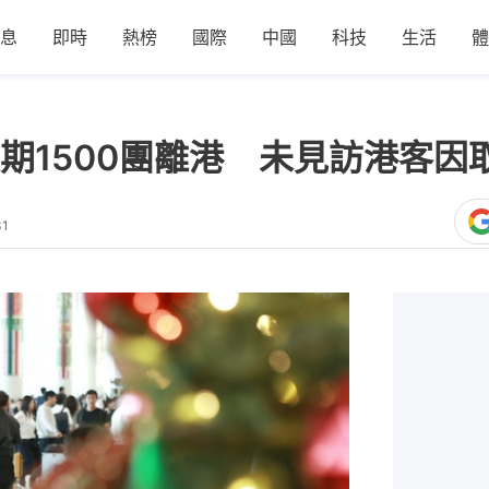
息
即時
熱榜
國際
中國
科技
生活
體
期1500團離港 未見訪港客因
31