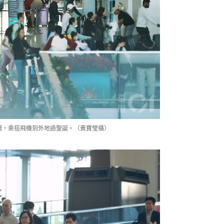
機場，乘搭飛機到外地過聖誕。（黃寶瑩攝）