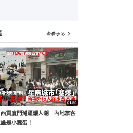
章
查看更多
01:50
下西貢廈門灣逼爆人潮 內地旅客
來誰是小蠢蛋！