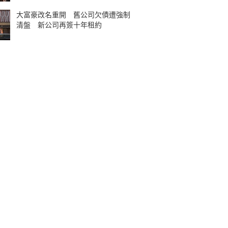
大富豪改名重開 舊公司欠債遭強制
清盤 新公司再簽十年租約