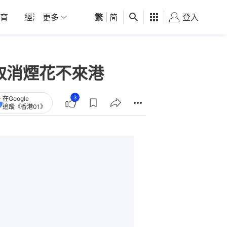
育
經濟
更多
01深圳
繁
觀點
|
简
健康
好食玩飛
登入
女
取消煙花不來港
3
在Google
追蹤《香港01》