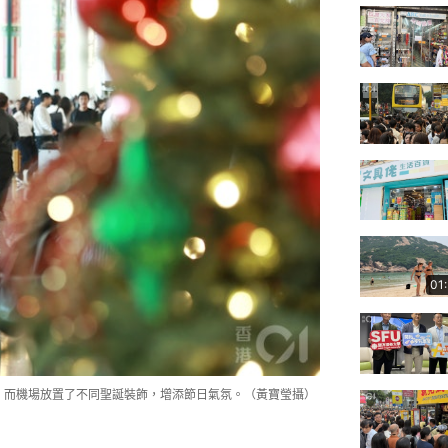
01
發，而機場放置了不同聖誕裝飾，增添節日氣氛。（黃寶瑩攝）