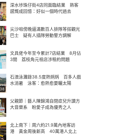
深水埗珠仔街4店同面臨結業 熟客
感慨成回憶：好似一個時代過去
尖沙咀傍晚逼滿數百人排隊等搭觀光
巴士 疑有人插隊勞動警方調解
文具佬今年至今累計7店結業 8月佔
3間 荔枝角元祖店涉租約問題
石澳泳灘錄38.5度熱焫焫 百多人戲
水消暑 泳客：愈熱愈要曬太陽
:38
父親節｜藝人陳錦鴻自閉症兒升讀方
大音樂系 盼愛子成為優秀之人
北上南下｜周六約21.9萬內地客訪
港 黃金周後新高 40萬港人北上