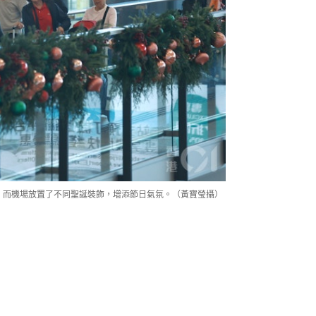
發，而機場放置了不同聖誕裝飾，增添節日氣氛。（黃寶瑩攝）