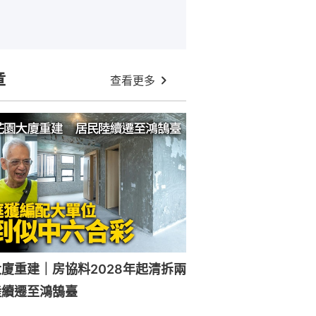
章
查看更多
廈重建｜房協料2028年起清拆兩
陸續遷至鴻鵠臺