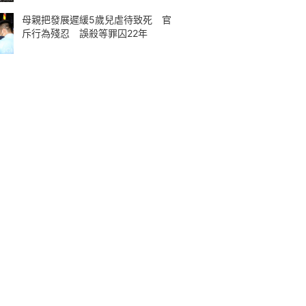
母親把發展遲緩5歲兒虐待致死 官
斥行為殘忍 誤殺等罪囚22年