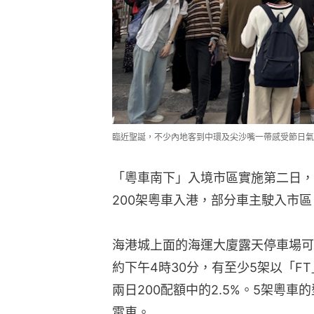
臨近聖誕，不少內地客到中環及尖沙嘴一帶感受節日氣
「粵車南下」入境市區實施第二日，
200架粵車入港，部分車主駛入市
海港城上面的海運大廈露天停車場可
約下午4時30分，有至少5架以「F
兩日200配額中的2.5%。5架粵
電車。