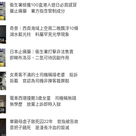
衞生署檢獲100盒港人遊日必買感冒
藥止痛藥 署方指含管制成分
奇景｜西貢海域上空周二晚飄浮10條
湖水藍光柱 料屬罕見光學現象
:58
日本止痛藥｜衞生署打擊非法售賣
即睇布洛芬、二氫可待因副作用
女乘客不滿的士司機稱接老婆 投訴
拒載 官認為司機非揀客裁罪脫
電車西環撞斃3歲女童 司機稱無錢
無學歷 放棄上訴即時入獄
:28
單親母虐子致死囚22年 官指被告故
意把子餓死 是漫長冷血的毀滅