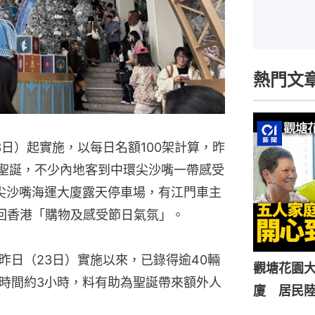
熱門文
日）起實施，以每日名額100架計算，昨
近聖誕，不少內地客到中環尖沙嘴一帶感受
尖沙嘴海運大廈露天停車場，有江門車主
回香港「購物及感受節日氣氛」。
昨日（23日）實施以來，已錄得逾40輛
觀塘花園大
時間約3小時，料有助為聖誕帶來額外人
廈 居民