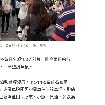
氛，圖為尖沙嘴海港城。（林子慰攝）
按每日名額100架計算，昨今兩日約有
區，一享聖誕氣氛。
遠眺維港海景，不少內地客慕名而來。
T」專屬車牌開頭的粵車停泊該車場，即佔
車的型號為豐田、蔚來、小鵬、奧迪，多數為