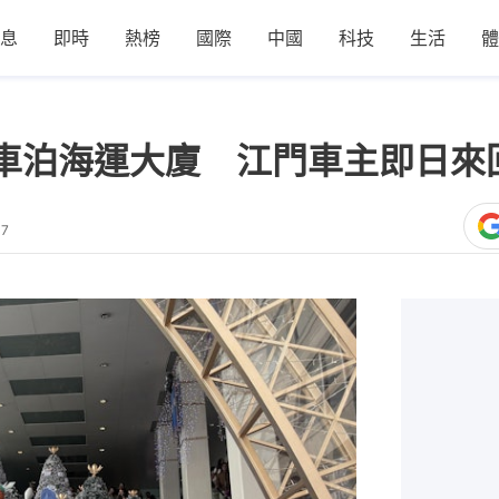
息
即時
熱榜
國際
中國
科技
生活
體
車泊海運大廈 江門車主即日來
47