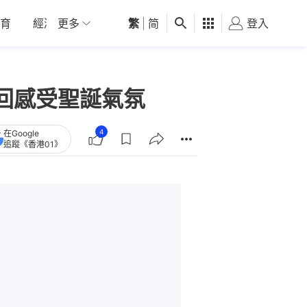
育
經濟
更多
01深圳
繁
觀點
|
简
健康
好食玩飛
登入
女
回感受聖誕氣氛
4
在Google
追蹤《香港01》