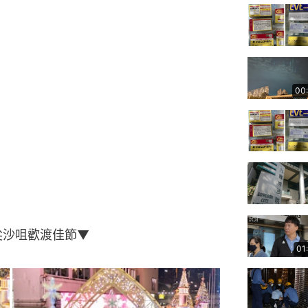
00
尖沙咀歡渡佳節▼
01