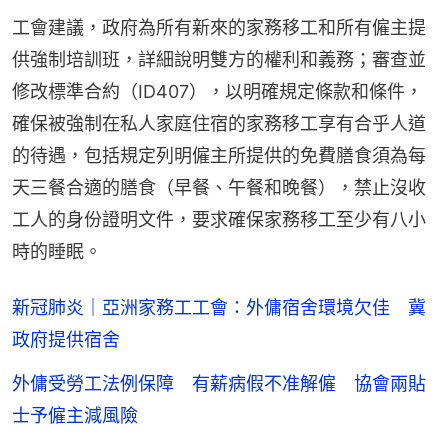
工會建議，政府為所有新來的家務移工和所有僱主提
供強制培訓班，詳細說明雙方的權利和義務；審查並
修改標準合約（ID407），以明確規定條款和條件，
確保被強制在私人家庭住宿的家務移工享有合乎人道
的待遇，包括規定列明僱主所提供的免費膳食須為每
天三餐合適的膳食（早餐、午餐和晚餐），禁止沒收
工人的身份證明文件，要求確保家務移工至少有八小
時的睡眠。
新冠肺炎｜亞洲家務工工會：外傭宿舍環境欠佳 冀
政府提供宿舍
外傭受勞工法例保障 有薪病假不准解僱 協會兩貼
士予僱主減風險