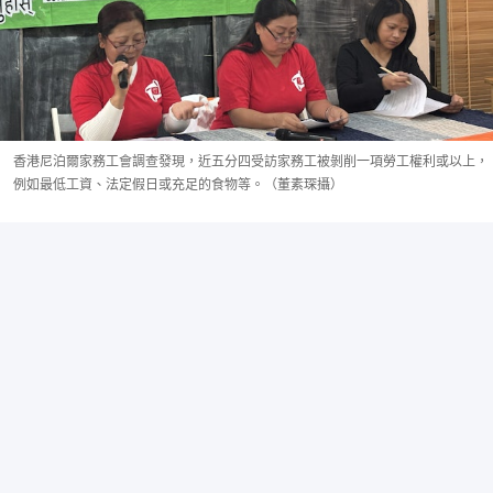
香港尼泊爾家務工會調查發現，近五分四受訪家務工被剝削一項勞工權利或以上，
例如最低工資、法定假日或充足的食物等。（董素琛攝）