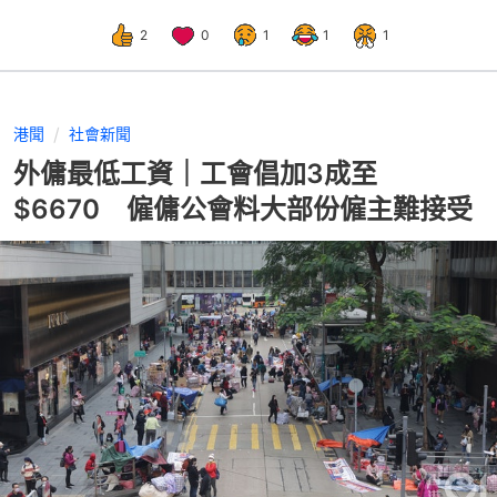
2
0
1
1
1
港聞
社會新聞
外傭最低工資｜工會倡加3成至
$6670 僱傭公會料大部份僱主難接受