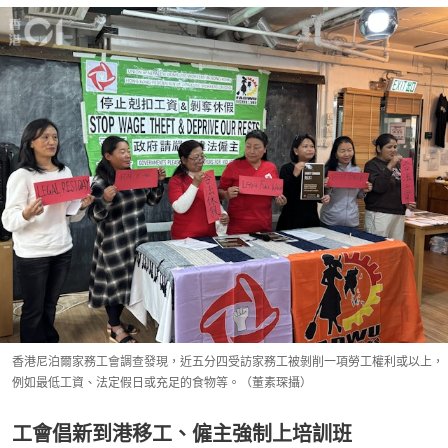
香港尼泊爾家務工會調查發現，近五分四受訪家務工被剝削一項勞工權利或以上，
例如最低工資、法定假日或充足的食物等。（董素琛攝）
工會倡新到港移工、僱主強制上培訓班