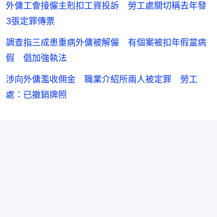
外傭工會接僱主剋扣工資投訴 勞工處關切稱去年發
3張定罪傳票
調查指三成患重病外傭被解僱 有個案被扣年假當病
假 倡加強執法
涉向外傭濫收佣金 職業介紹所兩人被定罪 勞工
處：已撤銷牌照