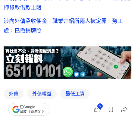
押貸款借款上限
涉向外傭濫收佣金 職業介紹所兩人被定罪 勞工
處：已撤銷牌照
外傭
外傭權益
最低工資
5
在Google
追蹤《香港01》
3
0
1
1
4