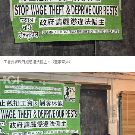
工會要求政府嚴懲違法僱主。（董素琛攝）