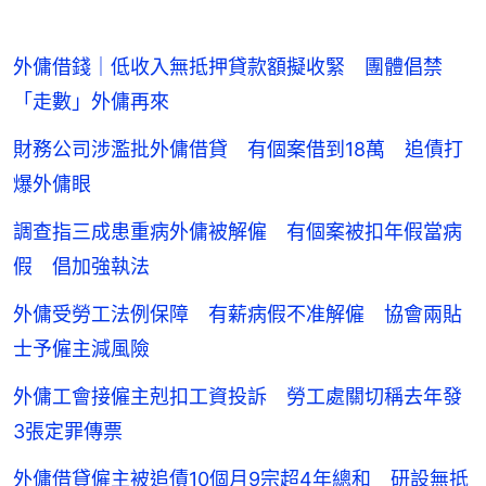
外傭借錢｜低收入無抵押貸款額擬收緊 團體倡禁
「走數」外傭再來
財務公司涉濫批外傭借貸 有個案借到18萬 追債打
爆外傭眼
調查指三成患重病外傭被解僱 有個案被扣年假當病
假 倡加強執法
外傭受勞工法例保障 有薪病假不准解僱 協會兩貼
士予僱主減風險
外傭工會接僱主剋扣工資投訴 勞工處關切稱去年發
3張定罪傳票
外傭借貸僱主被追債10個月9宗超4年總和 研設無抵