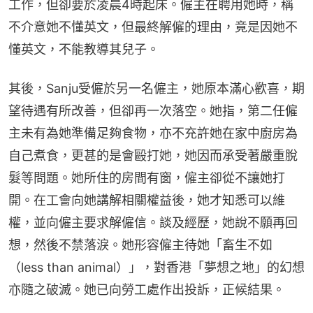
工作，但卻要於凌晨4時起床。僱主在聘用她時，稱
不介意她不懂英文，但最終解僱的理由，竟是因她不
懂英文，不能教導其兒子。
其後，Sanju受僱於另一名僱主，她原本滿心歡喜，期
望待遇有所改善，但卻再一次落空。她指，第二任僱
主未有為她準備足夠食物，亦不充許她在家中廚房為
自己煮食，更甚的是會毆打她，她因而承受著嚴重脫
髮等問題。她所住的房間有窗，僱主卻從不讓她打
開。在工會向她講解相關權益後，她才知悉可以維
權，並向僱主要求解僱信。談及經歷，她說不願再回
想，然後不禁落淚。她形容僱主待她「畜生不如
（less than animal）」，對香港「夢想之地」的幻想
亦隨之破滅。她已向勞工處作出投訴，正候結果。