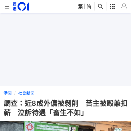
繁
|
简
港聞
社會新聞
調查：近8成外傭被剝削 苦主被毆兼扣
薪 泣訴待遇「畜生不如」