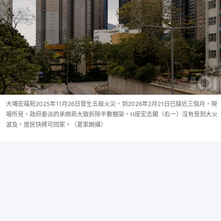
大埔宏福苑2025年11月26日發生五級火災，到2026年2月21日已接近三個月，現
場所見，政府委派的承辦商大致拆除半數棚架。H座宏志閣（右一）沒有受到大火
波及，居民快將可回家。（夏家朗攝）