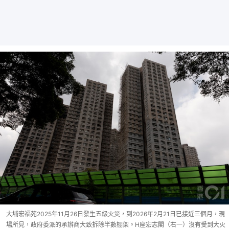
大埔宏福苑2025年11月26日發生五級火災，到2026年2月21日已接近三個月，現
場所見，政府委派的承辦商大致拆除半數棚架。H座宏志閣（右一）沒有受到大火