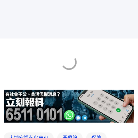
大埔宏福苑奪命火
黃偉綸
保險