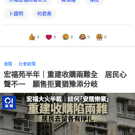
卜國明
何君堯
3
0
0
0
0
港聞
社會新聞
宏福苑半年｜重建收購兩難全 居民心
聲不一 願售拒賣猶豫添分岐