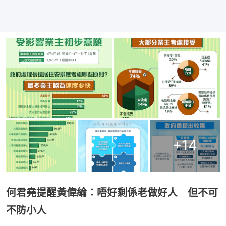
+
14
何君堯提醒黃偉綸︰唔好剩係老做好人 但不可
不防小人