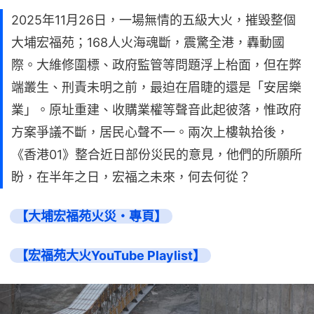
2025年11月26日，一場無情的五級大火，摧毀整個
大埔宏福苑；168人火海魂斷，震驚全港，轟動國
際。大維修圍標、政府監管等問題浮上枱面，但在弊
端叢生、刑責未明之前，最迫在眉睫的還是「安居樂
業」。原址重建、收購業權等聲音此起彼落，惟政府
方案爭議不斷，居民心聲不一。兩次上樓執拾後，
《香港01》整合近日部份災民的意見，他們的所願所
盼，在半年之日，宏福之未來，何去何從？
【大埔宏福苑火災・專頁】
【宏福苑大火YouTube Playlist】