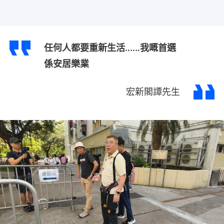
任何人都要重新生活‥‥‥我嘅首選
係安居樂業
宏新閣譚先生