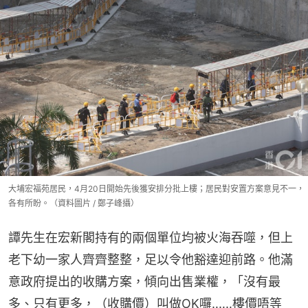
大埔宏福苑居民，4月20日開始先後獲安排分批上樓；居民對安置方案意見不一，
各有所盼。（資料圖片 / 鄭子峰攝）
譚先生在宏新閣持有的兩個單位均被火海吞噬，但上
老下幼一家人齊齊整整，足以令他豁達迎前路。他滿
意政府提出的收購方案，傾向出售業權，「沒有最
多、只有更多，（收購價）叫做OK囉‥‥‥樓價唔等