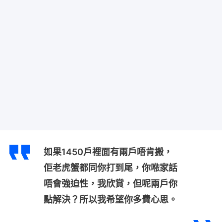
如果1450戶裡面有兩戶唔肯搬，
佢老虎蟹都同你打到尾，你𠵱家話
唔會強迫性，我欣賞，但呢兩戶你
點解決？所以我希望你多費心思。