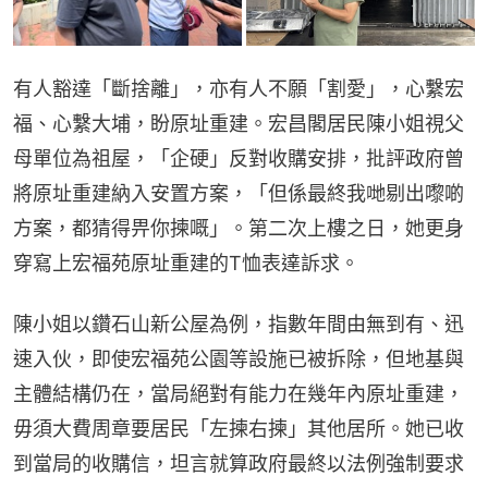
有人豁達「斷捨離」，亦有人不願「割愛」，心繫宏
福、心繫大埔，盼原址重建。宏昌閣居民陳小姐視父
母單位為祖屋，「企硬」反對收購安排，批評政府曾
將原址重建納入安置方案，「但係最終我哋剔出嚟啲
方案，都猜得畀你揀嘅」。第二次上樓之日，她更身
穿寫上宏福苑原址重建的T恤表達訴求。
陳小姐以鑽石山新公屋為例，指數年間由無到有、迅
速入伙，即使宏福苑公園等設施已被拆除，但地基與
主體結構仍在，當局絕對有能力在幾年內原址重建，
毋須大費周章要居民「左揀右揀」其他居所。她已收
到當局的收購信，坦言就算政府最終以法例強制要求