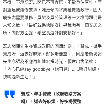
不得」下承認宏志閣已不再宜居，不欲重住原址。面
對重建或維修安排，她更傾向將業權賣給政府，因大
廈多處需要維修、屋契及屋苑管理等一大堆問題仍是
未知之數，「最好就係快啲安排畀我哋有一個安居之
所，向好方面諗，希望長遠計劃安頓好。」
宏志閣陳先生亦贊成政府的回購計劃：「贊成、舉手
贊成呀！返去好麻煩，好多嘢要整。」同廈老街坊謝
先生亦認為不應再糾纏宏福時光，願意出售業權：
「內心已經say goodbye（說再見）‥‥‥唔好糾纏，
快啲過新生活！」
贊成、舉手贊成（政府收購方案
呀）！返去好麻煩，好多嘢要整