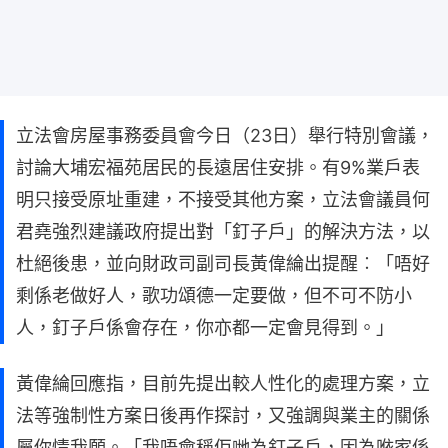
立法會房屋事務委員會今日（23日）舉行特別會議，
討論大埔宏福苑居民的長遠居住安排。有9%業戶表
明只接受原址重建，不接受其他方案，立法會議員何
君堯強烈建議政府提出對「釘子戶」的解決方法，以
杜絕後患，並向財政司副司長黃偉綸出提醒︰「唔好
剩係老做好人，歌功頌德一定要做，但不可不防小
人，釘子戶係會存在，你亦都一定會見得到。」
黃偉綸回應指，目前先提出較人性化的處理方案，立
法等強制性方案日後再作探討，又強調與業主的關係
屬你情我願。「我唔會稱佢哋為釘子戶，因為𠵱家係