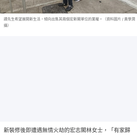
譚先生希望展開新生活，傾向出售其兩個宏新閣單位的業權。（資料圖片 / 黃學潤
攝）
新裝修後即遭遇無情火劫的宏志閣林女士，「有家歸