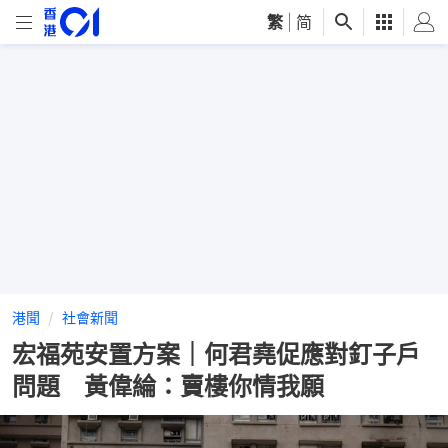
繁
|
简
港聞
社會新聞
宏福苑安置方案｜何君堯促應對釘子戶
問題 黃偉綸：賣樓你情我願