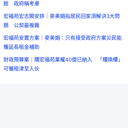
館 政府稱考慮
宏福苑宏志閣安排｜麥美娟指居民回家須解決3大問
題 公契最複雜
宏福苑安置方案｜麥美娟：只有接受政府方案災民能
獲延長租金補助
財政預算案｜購宏福苑業權40億已納入 「樓換樓」
可獲租津至入伙