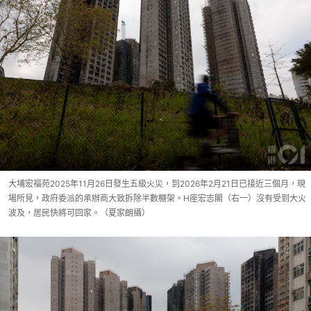
大埔宏福苑2025年11月26日發生五級火災，到2026年2月21日已接近三個月，現
場所見，政府委派的承辦商大致拆除半數棚架。H座宏志閣（右一）沒有受到大火
波及，居民快將可回家。（夏家朗攝）