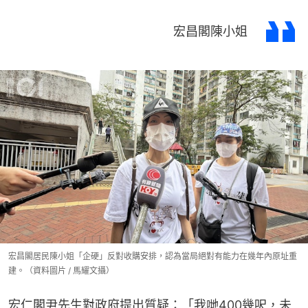
宏昌閣陳小姐
宏昌閣居民陳小姐「企硬」反對收購安排，認為當局絕對有能力在幾年內原址重
建。（資料圖片 / 馬耀文攝）
宏仁閣尹先生對政府提出質疑：「我哋400幾呎，未