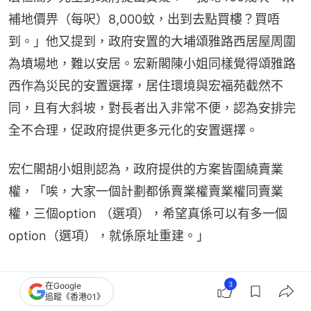
補地價畀（每呎）8,000蚊，出到去點買樓？買唔
到。」他又提到，政府安置的大埔頌雅路西居屋周圍
為墳場地，難以安居。宏新閣陳小姐同樣覺得頌雅路
西作為災民的安置選擇，居住環境與宏福苑截然不
同，且有大斜坡，對長者出入非常不便，認為安排完
全不合理，促政府提供更多元化的安置選擇。
宏仁閣胡小姐則認為，政府提供的方案皆圍繞賣業
權，「唉，大家一個計劃都係賣業權賣業權同賣業
權，三個option （選項），希望真係可以有多一個
option（選項），就係原址重建。」
希望真係可以有多一個option（選
3
在Google
追蹤《香港01》
項），就係原址重建