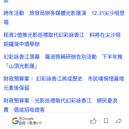
票
跨年活動 旅發局辦多媒體光影匯演 12.31尖沙咀登
場
耗資2億推光影巡禮取代幻彩詠香江 料將在尖沙咀
銅鑼灣中環舉辦
幻彩詠香江落幕 羅淑佩稱研辦告別活動 下半年推
「山頂光影匯」
財政預算案｜ 幻彩詠香江將成歷史 市民嘆惋惜冀增
元素後保留
財政預算案｜光影巡禮取代幻彩詠香江 網民憂浪
費 倡這招吸遊客
在Google
財政預算案｜幻彩詠香江將變什麼？消息：光影巡禮
追蹤《香港01》