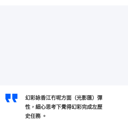
幻彩詠香江冇呢方面（光影匯）彈
性，細心思考下覺得幻彩完成左歷
史任務 。