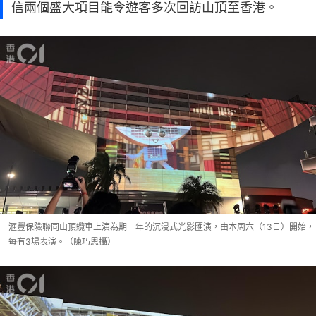
信兩個盛大項目能令遊客多次回訪山頂至香港。
滙豐保險聯同山頂纜車上演為期一年的沉浸式光影匯演，由本周六（13日）開始，
每有3場表演。（陳巧恩攝）