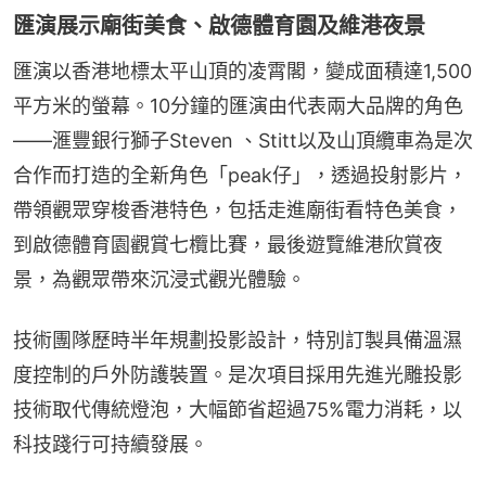
匯演展示廟街美食、啟德體育園及維港夜景
匯演以香港地標太平山頂的凌霄閣，變成面積達1,500
平方米的螢幕。10分鐘的匯演由代表兩大品牌的角色
——滙豐銀行獅子Steven 、Stitt以及山頂纜車為是次
合作而打造的全新角色「peak仔」，透過投射影片，
帶領觀眾穿梭香港特色，包括走進廟街看特色美食，
到啟德體育園觀賞七欖比賽，最後遊覽維港欣賞夜
景，為觀眾帶來沉浸式觀光體驗。
技術團隊歷時半年規劃投影設計，特別訂製具備溫濕
度控制的戶外防護裝置。是次項目採用先進光雕投影
技術取代傳統燈泡，大幅節省超過75%電力消耗，以
科技踐行可持續發展。