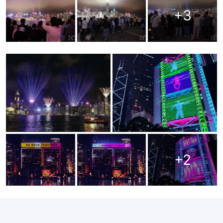
+
3
+
2