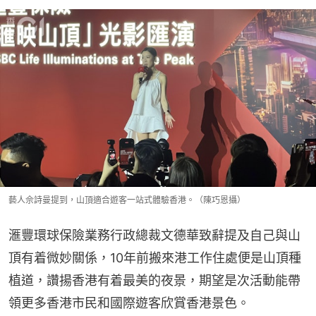
藝人佘詩曼提到，山頂適合遊客一站式體驗香港。（陳巧恩攝）
滙豐環球保險業務行政總裁文德華致辭提及自己與山
頂有着微妙關係，10年前搬來港工作住處便是山頂種
植道，讚揚香港有着最美的夜景，期望是次活動能帶
領更多香港市民和國際遊客欣賞香港景色。