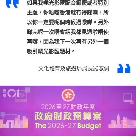
如果我哋光影匯配合節慶或者特別
主題，你唔嚟香港就冇得睇喇，所
以你一定要呢個時候過嚟睇。另外
睇完呢一次唔會話我都見過啦唔使
再嚟，因為我下一次再有另外一個
吸引嘅光影匯題材。
文化體育及旅遊局局長羅淑佩