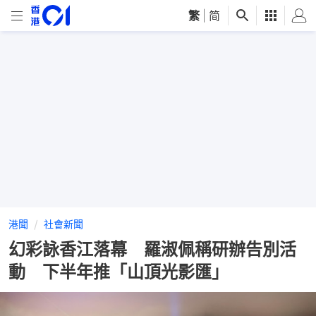
繁
|
简
港聞
社會新聞
幻彩詠香江落幕 羅淑佩稱研辦告別活
動 下半年推「山頂光影匯」