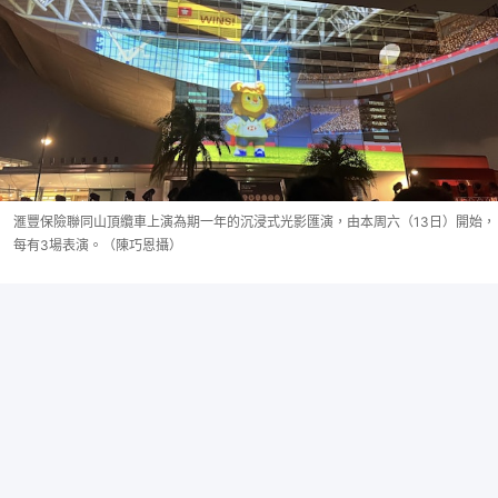
滙豐保險聯同山頂纜車上演為期一年的沉浸式光影匯演，由本周六（13日）開始，
每有3場表演。（陳巧恩攝）