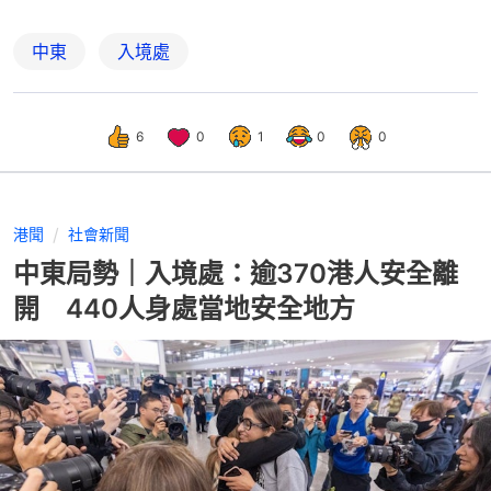
中東
入境處
6
0
1
0
0
港聞
社會新聞
中東局勢｜入境處：逾370港人安全離
開 440人身處當地安全地方