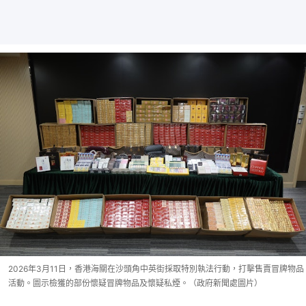
2026年3月11日，香港海關在沙頭角中英街採取特別執法行動，打擊售賣冒牌物品
活動。圖示檢獲的部份懷疑冒牌物品及懷疑私煙。（政府新聞處圖片）