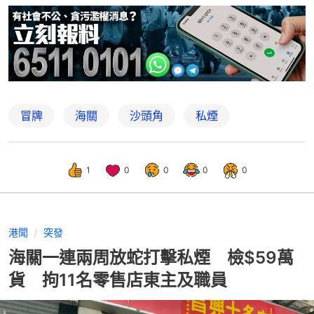
冒牌
海關
沙頭角
私煙
1
0
0
0
0
港聞
突發
海關一連兩周放蛇打擊私煙 檢$59萬
貨 拘11名零售店東主及職員