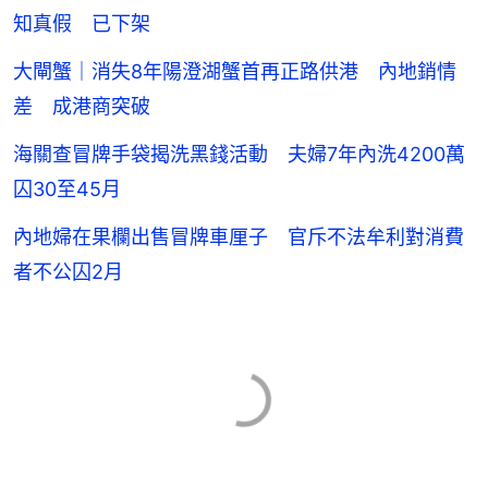
知真假 已下架
大閘蟹｜消失8年陽澄湖蟹首再正路供港 內地銷情
差 成港商突破
海關查冒牌手袋揭洗黑錢活動 夫婦7年內洗4200萬
囚30至45月
內地婦在果欄出售冒牌車厘子 官斥不法牟利對消費
者不公囚2月