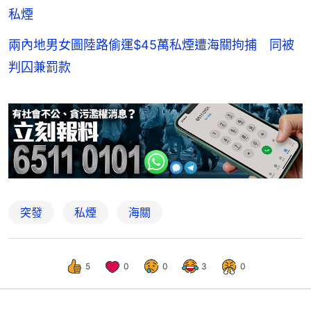
私煙
兩內地男女圖陸路偷運$45萬私煙遭海關拘捕 同被
判囚兼罰款
突發
私煙
海關
5
0
0
3
0