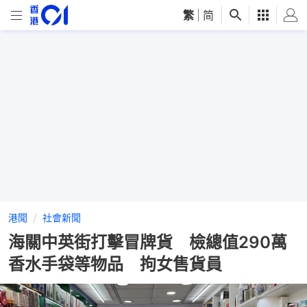
繁
|
简
港聞
社會新聞
海關中英街打擊冒牌貨 檢總值290萬
香水手袋等物品 拘女售貨員