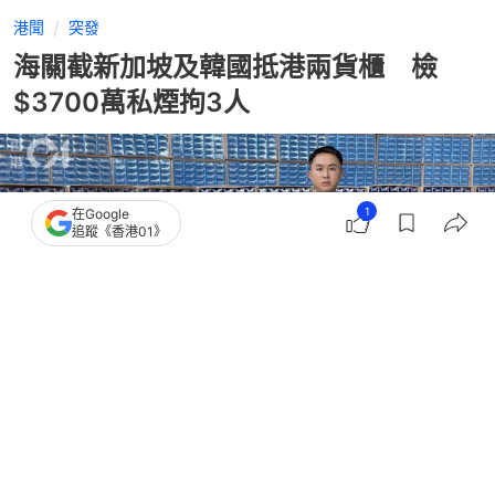
港聞
突發
海關截新加坡及韓國抵港兩貨櫃 檢
$3700萬私煙拘3人
1
在Google
追蹤《香港01》
撰文：
凌逸德
出版：
2026-08-06 17:05
更新：
2026-08-06 17:12