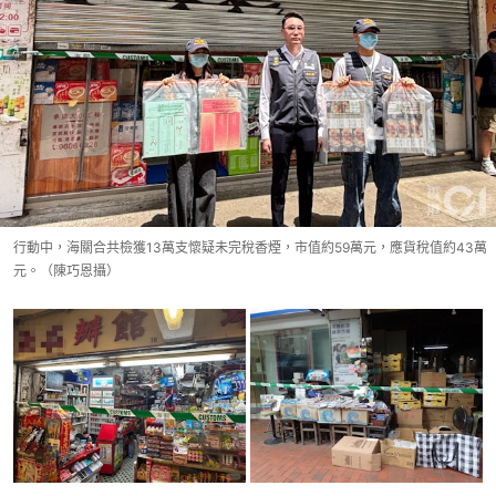
行動中，海關合共檢獲13萬支懷疑未完稅香煙，市值約59萬元，應貨稅值約43萬
元。（陳巧恩攝）