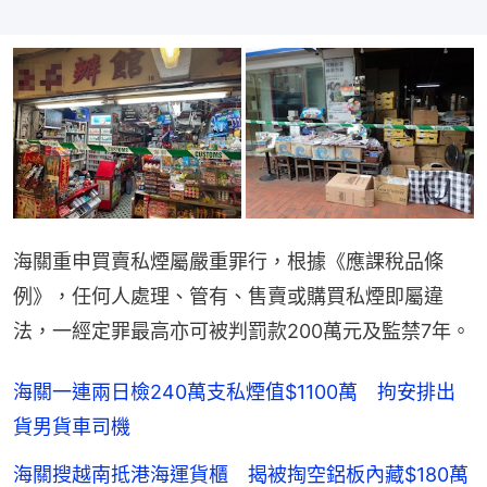
海關重申買賣私煙屬嚴重罪行，根據《應課稅品條
例》，任何人處理、管有、售賣或購買私煙即屬違
法，一經定罪最高亦可被判罰款200萬元及監禁7年。
海關一連兩日檢240萬支私煙值$1100萬 拘安排出
貨男貨車司機
海關搜越南抵港海運貨櫃 揭被掏空鋁板內藏$180萬