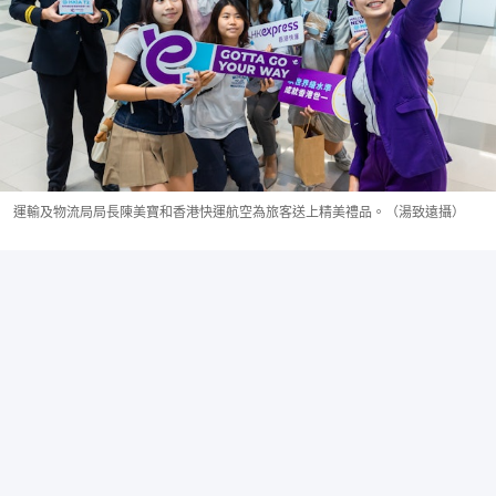
運輸及物流局局長陳美寶和香港快運航空為旅客送上精美禮品。（湯致遠攝）