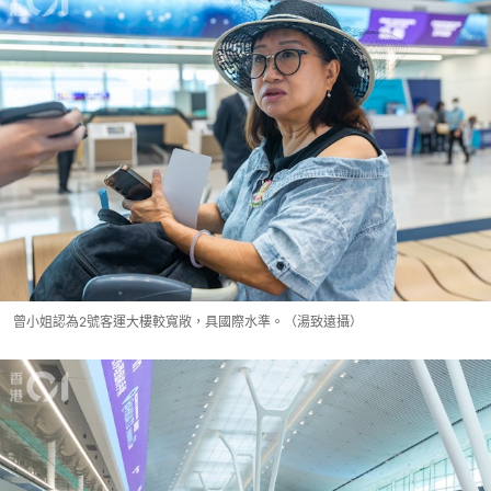
曾小姐認為2號客運大樓較寬敞，具國際水準。（湯致遠攝）