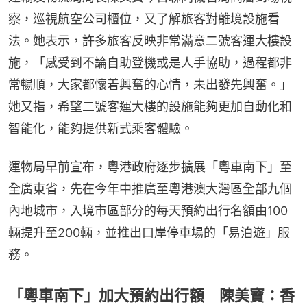
察，巡視航空公司櫃位，又了解旅客對離境設施看
法。她表示，許多旅客反映非常滿意二號客運大樓設
施，「感受到不論自助登機或是人手協助，過程都非
常暢順，大家都懷着興奮的心情，未出發先興奮。」
她又指，希望二號客運大樓的設施能夠更加自動化和
智能化，能夠提供新式乘客體驗。
運物局早前宣布，粵港政府逐步擴展「粵車南下」至
全廣東省，先在今年中推廣至粵港澳大灣區全部九個
內地城市，入境市區部分的每天預約出行名額由100
輛提升至200輛，並推出口岸停車場的「易泊遊」服
務。
「粵車南下」加大預約出行額 陳美寶：香