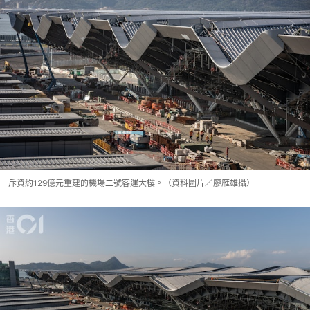
斥資約129億元重建的機場二號客運大樓。（資料圖片／廖雁雄攝）