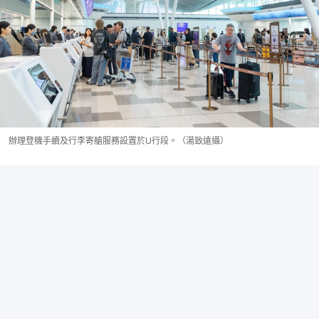
辦理登機手續及行李寄艙服務設置於U行段。（湯致遠攝）