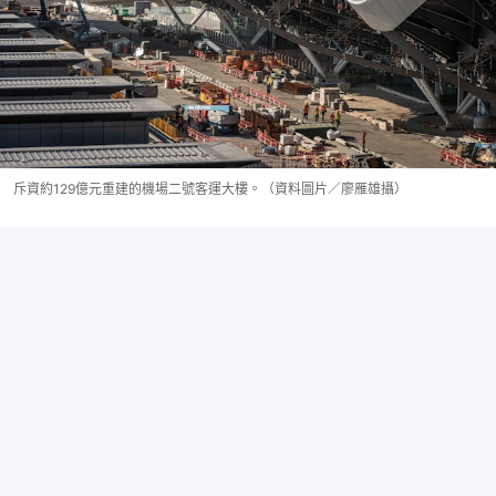
斥資約129億元重建的機場二號客運大樓。（資料圖片／廖雁雄攝）