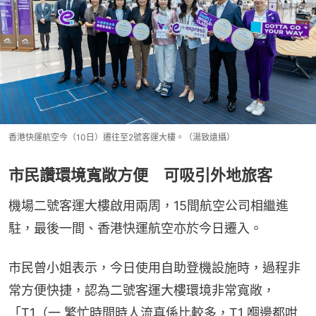
香港快運航空今（10日）遷往至2號客運大樓。（湯致遠攝）
市民讚環境寬敞方便 可吸引外地旅客
機場二號客運大樓啟用兩周，15間航空公司相繼進
駐，最後一間、香港快運航空亦於今日遷入。
市民曾小姐表示，今日使用自助登機設施時，過程非
常方便快捷，認為二號客運大樓環境非常寬敞，
「T1（一 繁忙時間時人流真係比較多，T1 嗰邊都咁