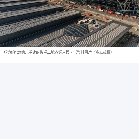
斥資約129億元重建的機場二號客運大樓。（資料圖片／廖雁雄攝）