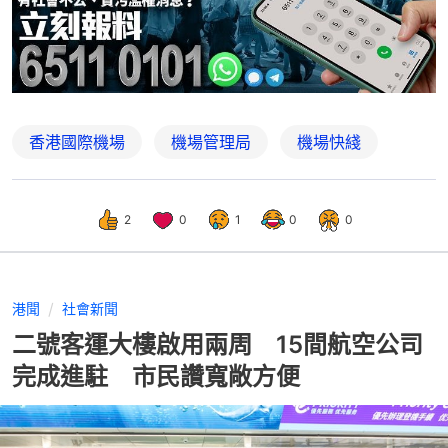
香港國際機場
機場管理局
機場快綫
2
0
1
0
0
港聞
社會新聞
二號客運大樓啟用兩周 15間航空公司
完成進駐 市民讚寬敞方便